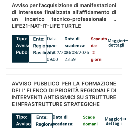
Avviso per l’acquisizione di manifestazioni
di interesse finalizzata all’affidamento di
un incarico tecnico-professionale ..
LIFE21-NAT-IT-LIFE TURTLE
Data
Data di
Tipo:
Ente:
Scaduto
Maggiori
dettagli
inizio:
scadenza
:
Avviso
Regione
da:
22/07/2026
06/08/2026
Pubblico
Basilicata
2
09:00
23:59
giorni
AVVISO PUBBLICO PER LA FORMAZIONE
DELL’ ELENCO DI PRIORITÀ REGIONALE DI
INTERVENTI ANTISISMICI SU STRUTTURE
E INFRASTRUTTURE STRATEGICHE
Data di
Tipo:
Ente:
Scade
Maggiori
dettagli
scadenza
:
Avviso
Regione
domani