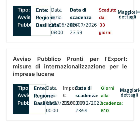
Data
Data di
Tipo:
Ente:
Scaduto
Maggiori
dettagli
inizio:
scadenza
:
Avviso
Regione
da:
26/06/2026
06/07/2026
Pubblico
Basilicata
33
08:00
23:59
giorni
Avviso Pubblico Pronti per l’Export:
misure di internazionalizzazione per le
imprese lucane
Data
Importo
Data di
Tipo:
Ente:
Giorni
Maggiori
dettagli
inizio:
€
scadenza
:
Avviso
Regione
alla
06/07/2026
5,500,000
31/12/2027
Pubblico
Basilicata
scadenza:
00:00
23:59
510