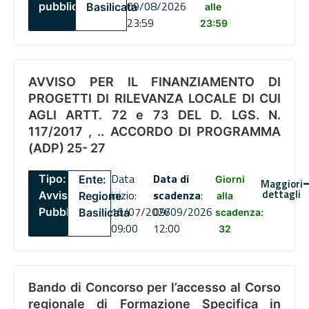
09/08/2026
pubblico
Basilicata
alle
23:59
23:59
AVVISO PER IL FINANZIAMENTO DI
PROGETTI DI RILEVANZA LOCALE DI CUI
AGLI ARTT. 72 e 73 DEL D. LGS. N.
117/2017 , .. ACCORDO DI PROGRAMMA
(ADP) 25- 27
Data
Data di
Tipo:
Ente:
Giorni
Maggiori
dettagli
inizio:
scadenza
:
Avviso
Regione
alla
16/07/2026
09/09/2026
Pubblico
Basilicata
scadenza:
09:00
12:00
32
Bando di Concorso per l’accesso al Corso
regionale di Formazione Specifica in