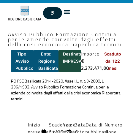
Avviso Pubblico Formazione Continua
per le aziende coinvolte dagli effetti
della crisi economica riapertura termini
Importo
Tipo:
Ente:
Destinatari:
Scaduto
€
Avviso
Regione
IMPRESA
da: 122
2.273.471,00
Pubblico
Basilicata
mesi
PO FSE Basilicata 2014-2020, Asse I,L. n. 53/2000, L.
236/1993: Avviso Pubblico Formazione Continua per le
aziende coinvolte dagli effetti della crisi economica Riapertura
termini
Inizio
Scadenza:
Numero
Data
Data di
Numero
presentazione
31/05/2016
atto:
atto:
pubblicazione
di