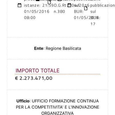
istanze:
21:59
D.G.R.
12/04/2016
sul
pubblicazio
01/05/2016
n.380
BUR:
sul
08:00
01/05/2016
BUR:
17
Ente
: Regione Basilicata
IMPORTO TOTALE
€ 2.273.471,00
Ufficio
: UFFICIO FORMAZIONE CONTINUA
PER LA COMPETITIVITA' E L'INNOVAZIONE
ORGANIZZATIVA