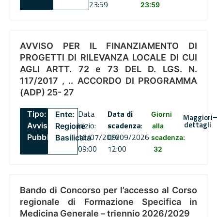
23:59
23:59
AVVISO PER IL FINANZIAMENTO DI
PROGETTI DI RILEVANZA LOCALE DI CUI
AGLI ARTT. 72 e 73 DEL D. LGS. N.
117/2017 , .. ACCORDO DI PROGRAMMA
(ADP) 25- 27
Data
Data di
Tipo:
Ente:
Giorni
Maggiori
dettagli
inizio:
scadenza
:
Avviso
Regione
alla
16/07/2026
09/09/2026
Pubblico
Basilicata
scadenza:
09:00
12:00
32
Bando di Concorso per l’accesso al Corso
regionale di Formazione Specifica in
Medicina Generale – triennio 2026/2029