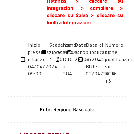
l’istanza > cliccare su
Integrazioni > compilare >
cliccare su Salva > cliccare su
Inoltra Integrazioni
Inizio
Scadenza:
Numero
Data
Data di
Numero
presentazione
17/05/2024
atto:
atto:
pubblicazione
di
istanze:
12:00
D.D.
28/03/2024
sul
pubblicazio
04/04/2024
n.
BUR:
sul
09:00
384
03/04/2024
BUR:
15
Ente
: Regione Basilicata