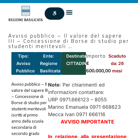
Avviso pubblico – Il valore del sapere
III – Concessione di Borse di studio per
studenti meritevoli …
Importo
Tipo:
Ente:
Destinatari:
Scaduto
€
Avviso
Regione
CITTADINI
da: 26
600.000,00
Pubblico
Basilicata
mesi
Avviso pubblico – Il
Note
: Per chiarimenti ed
valore del sapere III
informazioni contattare:
– Concessione di
URP 0971.666123 – 8055
Borse di studio per
Marino Emanuela 0971 668623
studenti meritevoli
Mecca Ivan 0971 666116
iscritti al primo
anno della scuola
AVVISO IMPORTANTE
secondaria di
secondo grado
In relazione alla presentazione