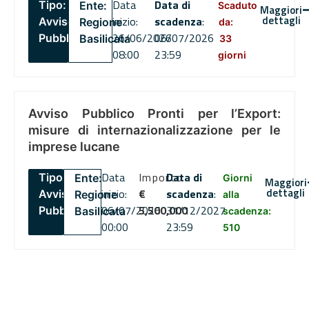
Data
Data di
Tipo:
Ente:
Scaduto
Maggiori
dettagli
inizio:
scadenza
:
Avviso
Regione
da:
26/06/2026
06/07/2026
Pubblico
Basilicata
33
08:00
23:59
giorni
Avviso Pubblico Pronti per l’Export:
misure di internazionalizzazione per le
imprese lucane
Data
Importo
Data di
Tipo:
Ente:
Giorni
Maggiori
dettagli
inizio:
€
scadenza
:
Avviso
Regione
alla
06/07/2026
5,500,000
31/12/2027
Pubblico
Basilicata
scadenza:
00:00
23:59
510