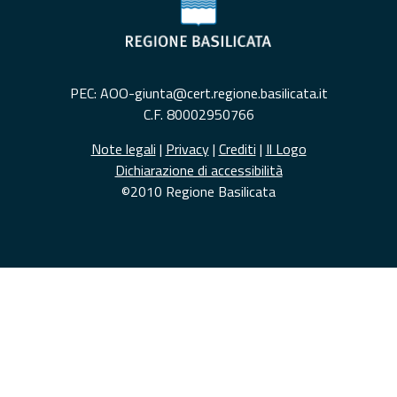
PEC: AOO-giunta@cert.regione.basilicata.it
C.F. 80002950766
Note legali
|
Privacy
|
Crediti
|
Il Logo
Dichiarazione di accessibilità
©2010 Regione Basilicata