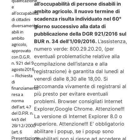
qualificazione
all’occupabilità di persone disabili in
e
ambito agricolo. Il nuovo termine di
all’occupabilita’
scadenza risulta individuato nel 60°
di cittadini
diversamente
giorno successivo alla data di
abili in
pubblicazione della DGR 921/2016 sul
ambito
BUR n. 34 dell’1/09/2016.
L’assistenza,
agricolo,
numero verde: 800.29.20.20, (per
approvato
eventuali problematiche relative alla
con D.G.R.
n. 921 del 9
compilazione dell’istanza e alla
agosto2016
registrazione) è garantita dal lunedì al
– Richiesta
venerdì dalle 8,30 alle 18,00. Si
di
raccomanda vivamente di registrarsi al
finanziamento
più presto per evitare eventuali
resa a
norma
problemi. Browser consigliati Internet
dell’art. 47
Explorer,Google Chrome. Attenzione!!!
del D.P.R. n.
La versione di Internet Explorer 8.0 o
445 del
superiore. Attenzione!!! E’ obbligatorio
28/12/2000
abilitare i popup, se i popup sono
(art. 6
Presentazione
disabilitati non si riesce ad accedere al