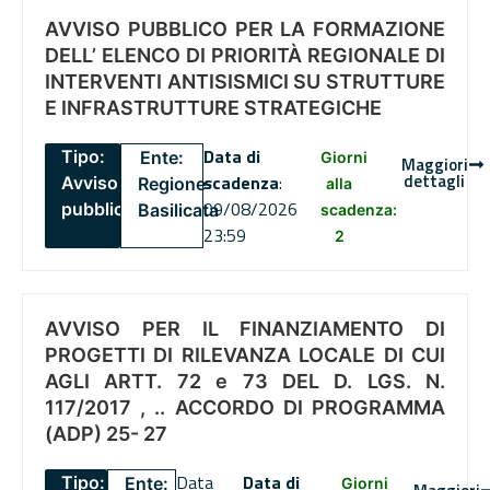
AVVISO PUBBLICO PER LA FORMAZIONE
DELL’ ELENCO DI PRIORITÀ REGIONALE DI
INTERVENTI ANTISISMICI SU STRUTTURE
E INFRASTRUTTURE STRATEGICHE
Data di
Tipo:
Ente:
Giorni
Maggiori
dettagli
scadenza
:
Avviso
Regione
alla
09/08/2026
pubblico
Basilicata
scadenza:
23:59
2
AVVISO PER IL FINANZIAMENTO DI
PROGETTI DI RILEVANZA LOCALE DI CUI
AGLI ARTT. 72 e 73 DEL D. LGS. N.
117/2017 , .. ACCORDO DI PROGRAMMA
(ADP) 25- 27
Data
Data di
Tipo:
Ente:
Giorni