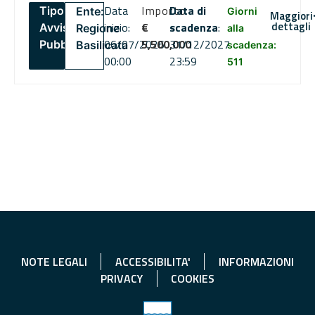
Data
Importo
Data di
Tipo:
Ente:
Giorni
Maggiori
dettagli
inizio:
€
scadenza
:
Avviso
Regione
alla
06/07/2026
5,500,000
31/12/2027
Pubblico
Basilicata
scadenza:
00:00
23:59
511
NOTE LEGALI
ACCESSIBILITA'
INFORMAZIONI
PRIVACY
COOKIES