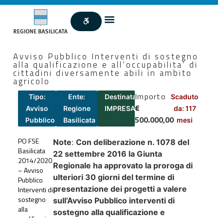
Avviso Pubblico Interventi di sostegno
alla qualificazione e all’occupabilita’ di
cittadini diversamente abili in ambito
agricolo
Importo
Tipo:
Ente:
Destinatari:
Scaduto
€
Avviso
Regione
IMPRESA
da: 117
500.000,00
Pubblico
Basilicata
mesi
PO FSE
Note
:
Con deliberazione n. 1078 del
Basilicata
22 settembre 2016 la Giunta
2014/2020
Regionale ha approvato la proroga di
– Avviso
ulteriori 30 giorni del termine di
Pubblico
presentazione dei progetti a valere
Interventi di
sostegno
sull’Avviso Pubblico interventi di
alla
sostegno alla qualificazione e