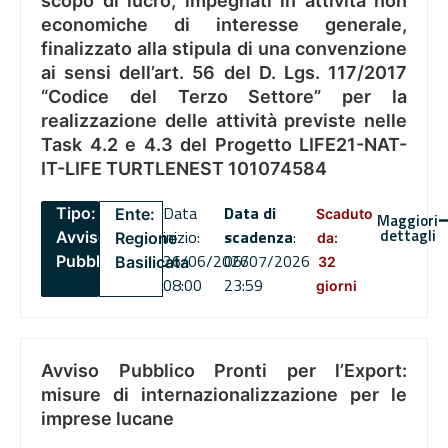
scopo di lucro, impegnati in attività non
economiche di interesse generale,
finalizzato alla stipula di una convenzione
ai sensi dell’art. 56 del D. Lgs. 117/2017
“Codice del Terzo Settore” per la
realizzazione delle attività previste nelle
Task 4.2 e 4.3 del Progetto LIFE21-NAT-
IT-LIFE TURTLENEST 101074584
Data
Data di
Tipo:
Ente:
Scaduto
Maggiori
dettagli
inizio:
scadenza
:
Avviso
Regione
da:
26/06/2026
06/07/2026
Pubblico
Basilicata
32
08:00
23:59
giorni
Avviso Pubblico Pronti per l’Export:
misure di internazionalizzazione per le
imprese lucane