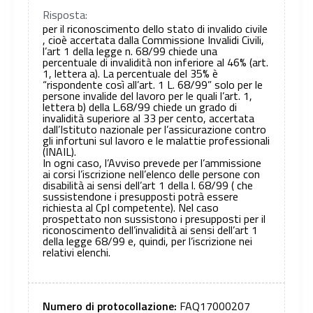
Risposta:
per il riconoscimento dello stato di invalido civile
, cioè accertata dalla Commissione Invalidi Civili,
l’art 1 della legge n. 68/99 chiede una
percentuale di invalidità non inferiore al 46% (art.
1, lettera a). La percentuale del 35% è
“rispondente così all’art. 1 L. 68/99” solo per le
persone invalide del lavoro per le quali l’art. 1,
lettera b) della L.68/99 chiede un grado di
invalidità superiore al 33 per cento, accertata
dall’Istituto nazionale per l’assicurazione contro
gli infortuni sul lavoro e le malattie professionali
(INAIL).
In ogni caso, l’Avviso prevede per l’ammissione
ai corsi l’iscrizione nell’elenco delle persone con
disabilità ai sensi dell’art 1 della l. 68/99 ( che
sussistendone i presupposti potrà essere
richiesta al CpI competente). Nel caso
prospettato non sussistono i presupposti per il
riconoscimento dell’invalidità ai sensi dell’art 1
della legge 68/99 e, quindi, per l’iscrizione nei
relativi elenchi.
Numero di protocollazione:
FAQ17000207