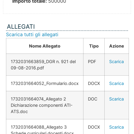
Importo totale:
500000
ALLEGATI
Scarica tutti gli allegati
Nome Allegato
Tipo
Azione
1732031663859_DGR n. 921 del
PDF
Scarica
09-08-2016.pdf
1732031664052_Formulario.docx
DOCX
Scarica
1732031664074_Allegato 2
DOC
Scarica
Dichiarazione componenti ATI-
ATS.doc
1732031664088_Allegato 3
DOCX
Scarica
Schede curriculari docenti.docx