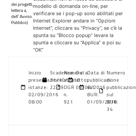
dei progetti,
modello di domanda on-line, per
lettera a,
verificare se i pop-up sono abilitati per
dell’ Avviso
Internet Explorer andare in “Opzioni
Pubblico)
Internet”, cliccare su “Privacy”, se c’è la
spunta su “Blocco popup” levare la
spunta e cliccare su “Applica” e poi su
“OK”
Inizio
Scadenza:
Numero
Data
Data di
Numero
presentazione
31/10/2016
atto:
atto:
pubblicazione
di
istanze:
22:59
DGR
09/08/2016
sul
pubblicazio
02/09/2016
n.
BUR:
sul
08:00
921
01/09/2016
BUR:
34