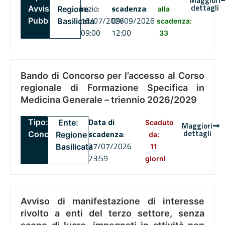
Maggiori
dettagli
inizio:
scadenza
:
Avviso
Regione
alla
16/07/2026
09/09/2026
Pubblico
Basilicata
scadenza:
09:00
12:00
33
Bando di Concorso per l’accesso al Corso
regionale di Formazione Specifica in
Medicina Generale – triennio 2026/2029
Data di
Tipo:
Ente:
Scaduto
Maggiori
dettagli
scadenza
:
Concorsi
Regione
da:
27/07/2026
Basilicata
11
23:59
giorni
Avviso di manifestazione di interesse
rivolto a enti del terzo settore, senza