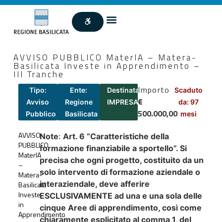
AVVISO PUBBLICO MaterIA – Matera-
Basilicata Investe in Apprendimento –
III Tranche
Importo
Tipo:
Ente:
Destinatari:
Scaduto
€
Avviso
Regione
IMPRESA
da: 97
500.000,00
Pubblico
Basilicata
mesi
AVVISO
Note
:
Art. 6 “Caratteristiche della
PUBBLICO
formazione finanziabile a sportello”. Si
MaterIA
precisa che ogni progetto, costituito da un
–
solo intervento di formazione aziendale o
Matera-
interaziendale, deve afferire
Basilicata
Investe
ESCLUSIVAMENTE ad una e una sola delle
in
cinque Aree di apprendimento, così come
Apprendimento
chiaramente esplicitato al comma 1, del