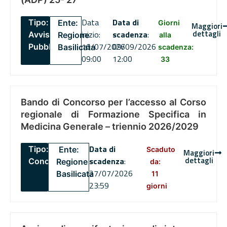
Data
Data di
Tipo:
Ente:
Giorni
Maggiori
dettagli
inizio:
scadenza
:
Avviso
Regione
alla
16/07/2026
09/09/2026
Pubblico
Basilicata
scadenza:
09:00
12:00
33
Bando di Concorso per l’accesso al Corso
regionale di Formazione Specifica in
Medicina Generale – triennio 2026/2029
Data di
Tipo:
Ente:
Scaduto
Maggiori
dettagli
scadenza
:
Concorsi
Regione
da:
27/07/2026
Basilicata
11
23:59
giorni