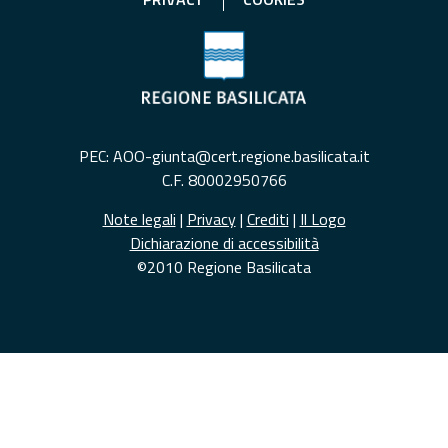
PEC: AOO-giunta@cert.regione.basilicata.it
C.F. 80002950766
Note legali
|
Privacy
|
Crediti
|
Il Logo
Dichiarazione di accessibilità
©2010 Regione Basilicata