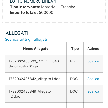
LOTTO NUMERO LINEA 1
Tipo intervento:
MaterIA III Tranche
Importo totale:
500000
ALLEGATI
Scarica tutti gli allegati
Nome Allegato
Tipo
Azione
1732032485599_D.G.R. n. 843
PDF
Scarica
del 04-08-2017.pdf
1732032485842_Allegato I.doc
DOC
Scarica
1732032485849_Allegato
DOC
Scarica
I.2.doc