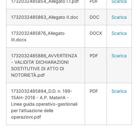
1732032485854_Allegato I.1.pdf
PDF
Scarica
1732032485863_Allegato II.doc
DOC
Scarica
1732032485876_Allegato
DOCX
Scarica
III.docx
1732032485886_AVVERTENZA
PDF
Scarica
- VALIDITA’ DICHIARAZIONI
SOSTITUTIVE DI ATTO DI
NOTORIETÀ.pdf
1732032485894_D.D. n. 199-
PDF
Scarica
15AH-2018 - A.P. MaterIA -
Linee guida operativo-gestionali
per l'attuazione delle
operazioni.pdf