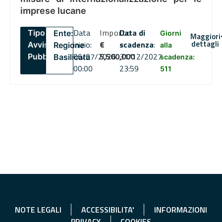
imprese lucane
Data
Importo
Data di
Tipo:
Ente:
Giorni
Maggiori
dettagli
inizio:
€
scadenza
:
Avviso
Regione
alla
06/07/2026
5,500,000
31/12/2027
Pubblico
Basilicata
scadenza:
00:00
23:59
511
NOTE LEGALI
ACCESSIBILITA'
INFORMAZIONI
PRIVACY
COOKIES