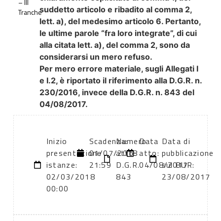
– III
suddetto articolo e ribadito al comma 2,
Tranche
lett. a), del medesimo articolo 6. Pertanto,
le ultime parole “fra loro integrate”, di cui
alla citata lett. a), del comma 2, sono da
considerarsi un mero refuso.
Per mero errore materiale, sugli Allegati I
e I.2, è riportato il riferimento alla D.G.R. n.
230/2016, invece della D.G.R. n. 843 del
04/08/2017.
Inizio
Scadenza:
Numero
Data
Data di
presentazione
01/07/2018
atto:
atto:
pubblicazione
istanze:
21:59
D.G.R.
04/08/2017
sul BUR:
02/03/2018
843
23/08/2017
00:00