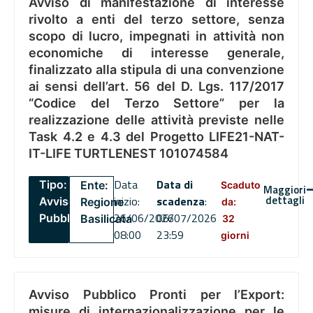
Avviso di manifestazione di interesse
rivolto a enti del terzo settore, senza
scopo di lucro, impegnati in attività non
economiche di interesse generale,
finalizzato alla stipula di una convenzione
ai sensi dell’art. 56 del D. Lgs. 117/2017
“Codice del Terzo Settore” per la
realizzazione delle attività previste nelle
Task 4.2 e 4.3 del Progetto LIFE21-NAT-
IT-LIFE TURTLENEST 101074584
Data
Data di
Tipo:
Ente:
Scaduto
Maggiori
dettagli
inizio:
scadenza
:
Avviso
Regione
da:
26/06/2026
06/07/2026
Pubblico
Basilicata
32
08:00
23:59
giorni
Avviso Pubblico Pronti per l’Export:
misure di internazionalizzazione per le