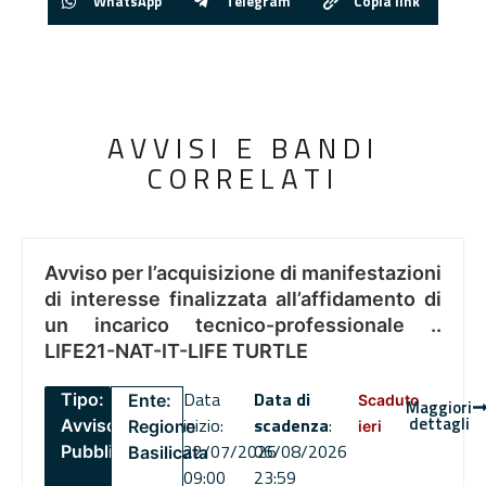
WhatsApp
Telegram
Copia link
AVVISI E BANDI
CORRELATI
Avviso per l’acquisizione di manifestazioni
di interesse finalizzata all’affidamento di
un incarico tecnico-professionale ..
LIFE21-NAT-IT-LIFE TURTLE
Data
Data di
Tipo:
Ente:
Scaduto
Maggiori
dettagli
inizio:
scadenza
:
Avviso
Regione
ieri
22/07/2026
06/08/2026
Pubblico
Basilicata
09:00
23:59