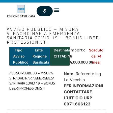
AVVISO PUBBLICO – MISURA
STRAORDINARIA EMERGENZA
SANITARIA COVID 19 – BONUS LIBERI
PROFESSIONISTI
Importo
Tipo:
Ente:
Destinatari:
Scaduto
€
Avviso
Regione
CITTADINI
da: 74
4.000.000,00
Pubblico
Basilicata
mesi
AVVISO PUBBLICO – MISURA
Note
: Referente ing.
STRAORDINARIA EMERGENZA
Lo Vecchio.
SANITARIA COVID 19 – BONUS
PER INFORMAZIONI
LIBERI PROFESSIONISTI
CONTATTARE
L’UFFICIO URP
0971.666123