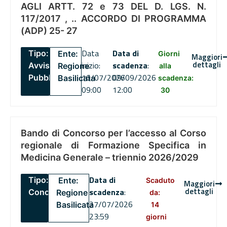
AGLI ARTT. 72 e 73 DEL D. LGS. N.
117/2017 , .. ACCORDO DI PROGRAMMA
(ADP) 25- 27
Data
Data di
Tipo:
Ente:
Giorni
Maggiori
dettagli
inizio:
scadenza
:
Avviso
Regione
alla
16/07/2026
09/09/2026
Pubblico
Basilicata
scadenza:
09:00
12:00
30
Bando di Concorso per l’accesso al Corso
regionale di Formazione Specifica in
Medicina Generale – triennio 2026/2029
Data di
Tipo:
Ente:
Scaduto
Maggiori
dettagli
scadenza
:
Concorsi
Regione
da:
27/07/2026
Basilicata
14
23:59
giorni