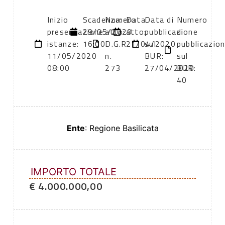
Inizio
Scadenza:
Numero
Data
Data di
Numero
presentazione
29/05/2020
atto:
atto:
pubblicazione
di
istanze:
16:00
D.G.R.
21/04/2020
sul
pubblicazio
11/05/2020
n.
BUR:
sul
08:00
273
27/04/2020
BUR:
40
Ente
: Regione Basilicata
IMPORTO TOTALE
€ 4.000.000,00