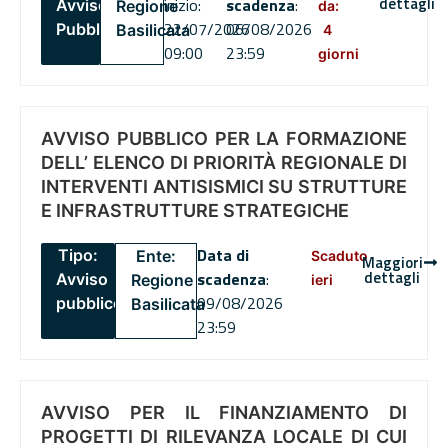
dettagli
inizio:
scadenza
:
Avviso
Regione
da:
22/07/2026
06/08/2026
Pubblico
Basilicata
4
09:00
23:59
giorni
AVVISO PUBBLICO PER LA FORMAZIONE
DELL’ ELENCO DI PRIORITÀ REGIONALE DI
INTERVENTI ANTISISMICI SU STRUTTURE
E INFRASTRUTTURE STRATEGICHE
Data di
Tipo:
Ente:
Scaduto
Maggiori
dettagli
scadenza
:
Avviso
Regione
ieri
09/08/2026
pubblico
Basilicata
23:59
AVVISO PER IL FINANZIAMENTO DI
PROGETTI DI RILEVANZA LOCALE DI CUI