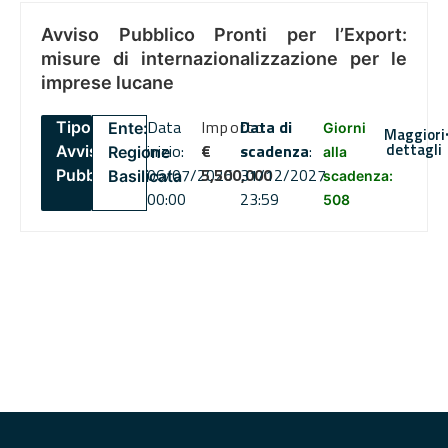
Avviso Pubblico Pronti per l’Export:
misure di internazionalizzazione per le
imprese lucane
Data
Importo
Data di
Tipo:
Ente:
Giorni
Maggiori
dettagli
inizio:
€
scadenza
:
Avviso
Regione
alla
06/07/2026
5,500,000
31/12/2027
Pubblico
Basilicata
scadenza:
00:00
23:59
508