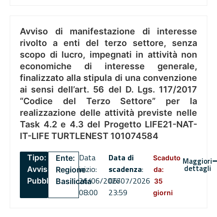
Avviso di manifestazione di interesse
rivolto a enti del terzo settore, senza
scopo di lucro, impegnati in attività non
economiche di interesse generale,
finalizzato alla stipula di una convenzione
ai sensi dell’art. 56 del D. Lgs. 117/2017
“Codice del Terzo Settore” per la
realizzazione delle attività previste nelle
Task 4.2 e 4.3 del Progetto LIFE21-NAT-
IT-LIFE TURTLENEST 101074584
Data
Data di
Tipo:
Ente:
Scaduto
Maggiori
dettagli
inizio:
scadenza
:
Avviso
Regione
da:
26/06/2026
06/07/2026
Pubblico
Basilicata
35
08:00
23:59
giorni