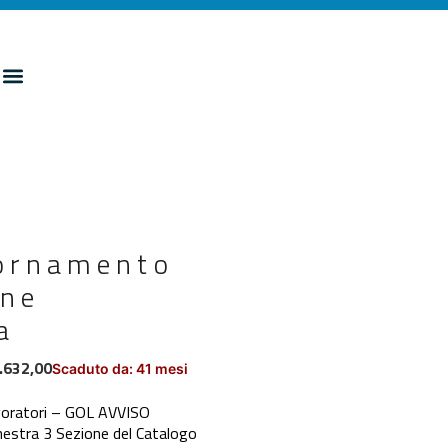
iornamento
one
a
.632,00
Scaduto da: 41 mesi
voratori – GOL AVVISO
inestra 3 Sezione del Catalogo