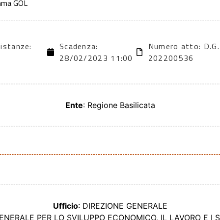
amma GOL
 istanze:
Scadenza:
Numero atto: D.G.
28/02/2023 11:00
202200536
Ente
: Regione Basilicata
Ufficio
: DIREZIONE GENERALE
GENERALE PER LO SVILUPPO ECONOMICO, IL LAVORO E I 