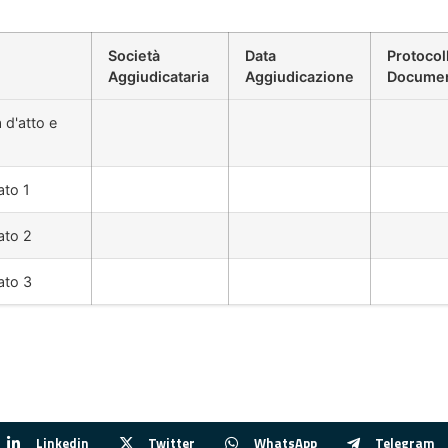
Società
Data
Protocol
Aggiudicataria
Aggiudicazione
Docume
 d'atto e
ato 1
ato 2
ato 3
Linkedin
Twitter
WhatsApp
Telegram