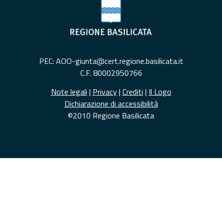
PEC: AOO-giunta@cert.regione.basilicata.it
C.F. 80002950766
Note legali
|
Privacy
|
Crediti
|
Il Logo
Dichiarazione di accessibilità
©2010 Regione Basilicata