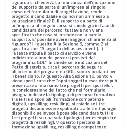
riguardo si chiede: A. La mancanza dell’indicazione
del supporto da parte di un’impresa al singolo
corso nel formulario di progettazione, rende il
progetto incandidabile e quindi non ammesso a
valutazione finale? B. Il supporto da parte di
un’impresa al singolo corso si chiede già in fase di
candidatura del percorso, tuttavia non viene
specificato che cosa si intende con la parola
supporto. E’ possibile avere maggiori chiarimenti al
riguardo? III quesito Alla Sezione 6, comma 2 si
specifica che: “A seguito dell’assessment (…)
l’utente stipula il patto di servizio e viene
indirizzato a uno dei percorsi previsti dal
programma GOL”. Si chiede se le indicazioni del
Patto di servizio, circa il percorso da seguire
all’interno del programma GOL, sono vincolanti per
il beneficiario. IV quesito Alla Sezione 10, punto 4
viene specificato che: “ogni soggetto esecutore può
presentare al massimo tre progetti per sportello”.
In considerazione del fatto che nel formulario
bisogna indicare la tipologia di percorso formativo
tra le tre disponibili (formazione competenze
digitali, upskilling, reskilling), si chiede se i tre
progetti devono essere spalmati tra le tre tipologie
disponibili o se invece è possibile candidare tutti e
tre i progetti su una sola tipologia (per esempio tre
progetti di reskilling). V quesito I percorsi di
formazione upskilling, reskilling e competenze