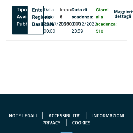
Data
Importo
Data di
Tipo:
Ente:
Giorni
Maggiori
dettagli
inizio:
€
scadenza
:
Avviso
Regione
alla
06/07/2026
5,500,000
31/12/2027
Pubblico
Basilicata
scadenza:
00:00
23:59
510
NOTE LEGALI
ACCESSIBILITA'
INFORMAZIONI
PRIVACY
COOKIES