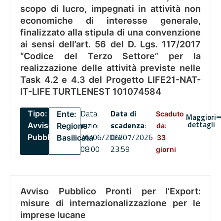
scopo di lucro, impegnati in attività non
economiche di interesse generale,
finalizzato alla stipula di una convenzione
ai sensi dell’art. 56 del D. Lgs. 117/2017
“Codice del Terzo Settore” per la
realizzazione delle attività previste nelle
Task 4.2 e 4.3 del Progetto LIFE21-NAT-
IT-LIFE TURTLENEST 101074584
Data
Data di
Tipo:
Ente:
Scaduto
Maggiori
dettagli
inizio:
scadenza
:
Avviso
Regione
da:
26/06/2026
06/07/2026
Pubblico
Basilicata
33
08:00
23:59
giorni
Avviso Pubblico Pronti per l’Export:
misure di internazionalizzazione per le
imprese lucane