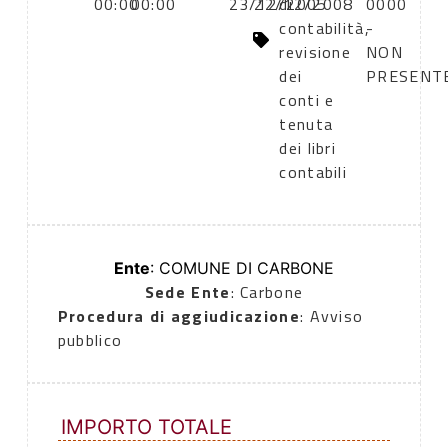
00:00
00:00
23/12/2005
22/12/2008
di
0000
contabilità,
-
revisione
NON
dei
PRESENT
conti e
tenuta
dei libri
contabili
Ente
: COMUNE DI CARBONE
Sede Ente
: Carbone
Procedura di aggiudicazione
: Avviso
pubblico
IMPORTO TOTALE