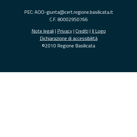
PEC: AOO-giunta@cert.regione.basilicata.it
C.F. 80002950766
Note legali
|
Privacy
|
Crediti
|
Il Logo
Dichiarazione di accessibilità
©2010 Regione Basilicata