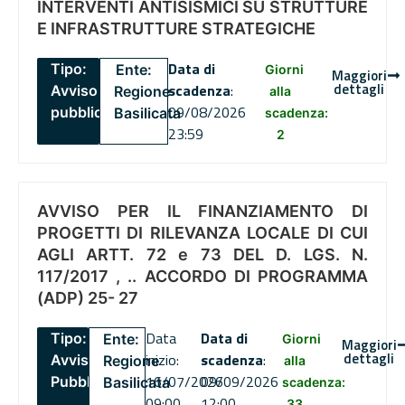
INTERVENTI ANTISISMICI SU STRUTTURE
E INFRASTRUTTURE STRATEGICHE
Data di
Tipo:
Ente:
Giorni
Maggiori
dettagli
scadenza
:
Avviso
Regione
alla
09/08/2026
pubblico
Basilicata
scadenza:
23:59
2
AVVISO PER IL FINANZIAMENTO DI
PROGETTI DI RILEVANZA LOCALE DI CUI
AGLI ARTT. 72 e 73 DEL D. LGS. N.
117/2017 , .. ACCORDO DI PROGRAMMA
(ADP) 25- 27
Data
Data di
Tipo:
Ente:
Giorni
Maggiori
dettagli
inizio:
scadenza
:
Avviso
Regione
alla
16/07/2026
09/09/2026
Pubblico
Basilicata
scadenza:
09:00
12:00
33