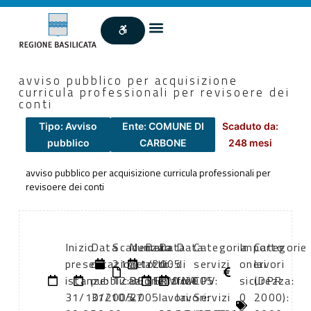
avviso pubblico per acquisizione
curricula professionali per revisoere dei
conti
Tipo: Avviso
Ente: COMUNE DI
Scaduto da:
pubblico
CARBONE
248 mesi
avviso pubblico per acquisizione curricula professionali per
revisoere dei conti
Inizio
Data
Scadenza:
Numero
Data
Data
Data
Categoria
Importo
Categorie
presentazione
di
21/11/2005
atto:
atto:
di
di
servizi
oneri
lavori
istanze:
pubblicazione:
12:30
DETERMINA
31/10/2005
inizio
fine
CPV:
sicurezza:
(DPR
31/10/2005
31/10/2005
47
lavori:
lavori:
Servizi
0
2000):