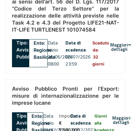
ai sensi dell’art. 56 del D. Lgs. 117/2017
“Codice del Terzo Settore” per la
realizzazione delle attività previste nelle
Task 4.2 e 4.3 del Progetto LIFE21-NAT-
IT-LIFE TURTLENEST 101074584
Data
Data di
Tipo:
Ente:
Scaduto
Maggiori
dettagli
inizio:
scadenza
:
Avviso
Regione
da:
26/06/2026
06/07/2026
Pubblico
Basilicata
32
08:00
23:59
giorni
Avviso Pubblico Pronti per l’Export:
misure di internazionalizzazione per le
imprese lucane
Data
Importo
Data di
Tipo:
Ente:
Giorni
Maggiori
dettagli
inizio:
€
scadenza
:
Avviso
Regione
alla
06/07/2026
5,500,000
31/12/2027
Pubblico
Basilicata
scadenza: