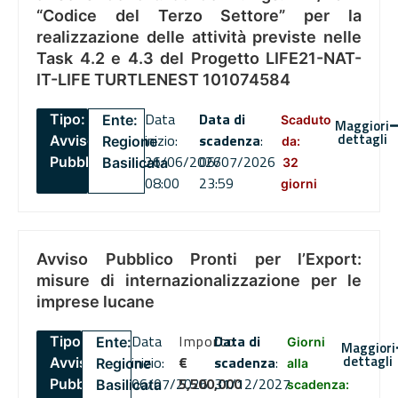
“Codice del Terzo Settore” per la
realizzazione delle attività previste nelle
Task 4.2 e 4.3 del Progetto LIFE21-NAT-
IT-LIFE TURTLENEST 101074584
Data
Data di
Tipo:
Ente:
Scaduto
Maggiori
dettagli
inizio:
scadenza
:
Avviso
Regione
da:
26/06/2026
06/07/2026
Pubblico
Basilicata
32
08:00
23:59
giorni
Avviso Pubblico Pronti per l’Export:
misure di internazionalizzazione per le
imprese lucane
Data
Importo
Data di
Tipo:
Ente:
Giorni
Maggiori
dettagli
inizio:
€
scadenza
:
Avviso
Regione
alla
06/07/2026
5,500,000
31/12/2027
Pubblico
Basilicata
scadenza: