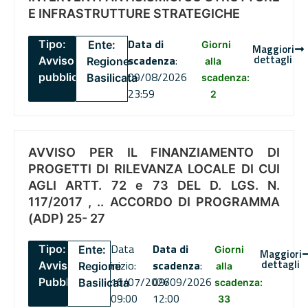
E INFRASTRUTTURE STRATEGICHE
Data di
Tipo:
Ente:
Giorni
Maggiori
dettagli
scadenza
:
Avviso
Regione
alla
09/08/2026
pubblico
Basilicata
scadenza:
23:59
2
AVVISO PER IL FINANZIAMENTO DI
PROGETTI DI RILEVANZA LOCALE DI CUI
AGLI ARTT. 72 e 73 DEL D. LGS. N.
117/2017 , .. ACCORDO DI PROGRAMMA
(ADP) 25- 27
Data
Data di
Tipo:
Ente:
Giorni
Maggiori
dettagli
inizio:
scadenza
:
Avviso
Regione
alla
16/07/2026
09/09/2026
Pubblico
Basilicata
scadenza:
09:00
12:00
33