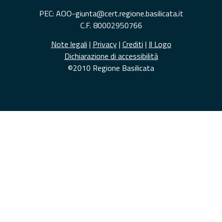
PEC: AOO-giunta@cert.regione.basilicata.it
C.F. 80002950766
Note legali
|
Privacy
|
Crediti
|
Il Logo
Dichiarazione di accessibilità
©2010 Regione Basilicata