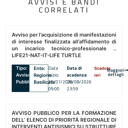
AVVISI E BANDI
CORRELATI
Avviso per l’acquisizione di manifestazioni
di interesse finalizzata all’affidamento di
un incarico tecnico-professionale ..
LIFE21-NAT-IT-LIFE TURTLE
Data
Data di
Tipo:
Ente:
Scaduto
Maggiori
dettagli
inizio:
scadenza
:
Avviso
Regione
ieri
22/07/2026
06/08/2026
Pubblico
Basilicata
09:00
23:59
AVVISO PUBBLICO PER LA FORMAZIONE
DELL’ ELENCO DI PRIORITÀ REGIONALE DI
INTERVENTI ANTISISMICI SU STRUTTURE