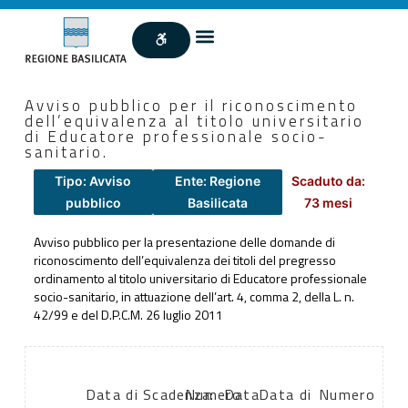
Avviso pubblico per il riconoscimento
dell’equivalenza al titolo universitario
di Educatore professionale socio-
sanitario.
Tipo: Avviso
Ente: Regione
Scaduto da:
pubblico
Basilicata
73 mesi
Avviso pubblico per la presentazione delle domande di
riconoscimento dell’equivalenza dei titoli del pregresso
ordinamento al titolo universitario di Educatore professionale
socio-sanitario, in attuazione dell’art. 4, comma 2, della L. n.
42/99 e del D.P.C.M. 26 luglio 2011
Data di
Scadenza:
Numero
Data
Data di
Numero