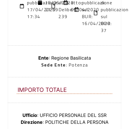
pubblicazione:
16/06/2020
atto:
atto:
pubblicazione
di
17/04/2020
21:59
Delibera
09/04/2020
sul
pubblicazion
17:34
239
BUR:
sul
16/04/2020
BUR:
37
Ente
: Regione Basilicata
Sede Ente
: Potenza
IMPORTO TOTALE
Ufficio
: UFFICIO PERSONALE DEL SSR
Direzione
: POLITICHE DELLA PERSONA