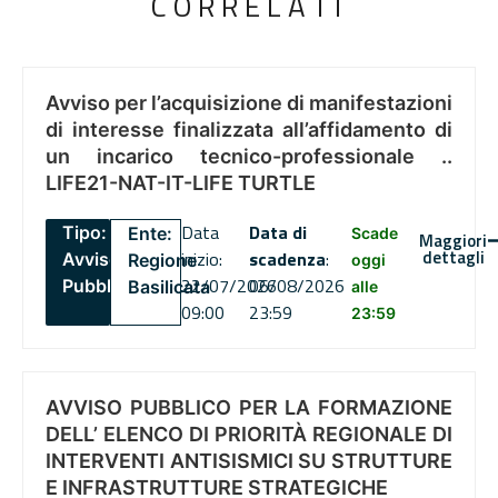
CORRELATI
Avviso per l’acquisizione di manifestazioni
di interesse finalizzata all’affidamento di
un incarico tecnico-professionale ..
LIFE21-NAT-IT-LIFE TURTLE
Data
Data di
Tipo:
Ente:
Scade
Maggiori
dettagli
inizio:
scadenza
:
Avviso
Regione
oggi
22/07/2026
06/08/2026
Pubblico
Basilicata
alle
09:00
23:59
23:59
AVVISO PUBBLICO PER LA FORMAZIONE
DELL’ ELENCO DI PRIORITÀ REGIONALE DI
INTERVENTI ANTISISMICI SU STRUTTURE
E INFRASTRUTTURE STRATEGICHE