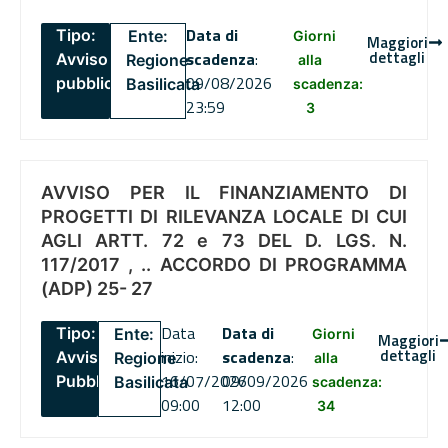
Data di
Tipo:
Ente:
Giorni
Maggiori
dettagli
scadenza
:
Avviso
Regione
alla
09/08/2026
pubblico
Basilicata
scadenza:
23:59
3
AVVISO PER IL FINANZIAMENTO DI
PROGETTI DI RILEVANZA LOCALE DI CUI
AGLI ARTT. 72 e 73 DEL D. LGS. N.
117/2017 , .. ACCORDO DI PROGRAMMA
(ADP) 25- 27
Data
Data di
Tipo:
Ente:
Giorni
Maggiori
dettagli
inizio:
scadenza
:
Avviso
Regione
alla
16/07/2026
09/09/2026
Pubblico
Basilicata
scadenza:
09:00
12:00
34