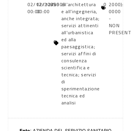
02/12/2005
02/12/2005
856
all'architettura
0
2000):
00:00
00:00
e all'ingegneria,
0000
anche integrata;
-
servizi attinenti
NON
all'urbanistica
PRESEN
ed alla
paesaggistica;
servizi affini di
consulenza
scientifica e
tecnica; servizi
di
sperimentazione
tecnica ed
analisi
Ente
: AZIENDA DEL SERVIZIO SANITARIO