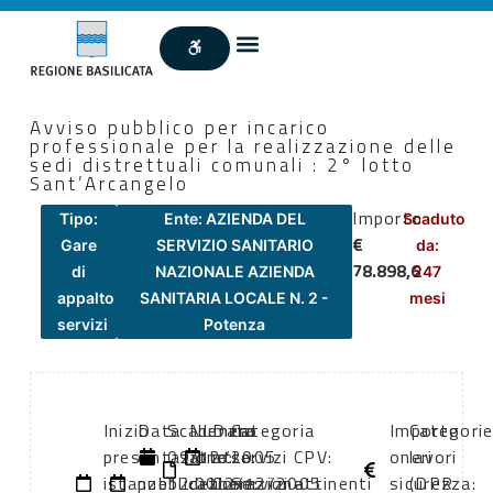
Avviso pubblico per incarico
professionale per la realizzazione delle
sedi distrettuali comunali : 2° lotto
Sant’Arcangelo
Importo
Tipo:
Ente: AZIENDA DEL
Scaduto
€
Gare
SERVIZIO SANITARIO
da:
78.898,6
di
NAZIONALE AZIENDA
247
appalto
SANITARIA LOCALE N. 2 -
mesi
servizi
Potenza
Inizio
Data
Scadenza:
Numero
Data
Categoria
Importo
Categori
presentazione
di
09/12/2005
atto:
atto:
servizi CPV:
oneri
lavori
istanze:
pubblicazione:
12:00
deliberazione
02/12/2005
Servizi attinenti
sicurezza:
(DPR