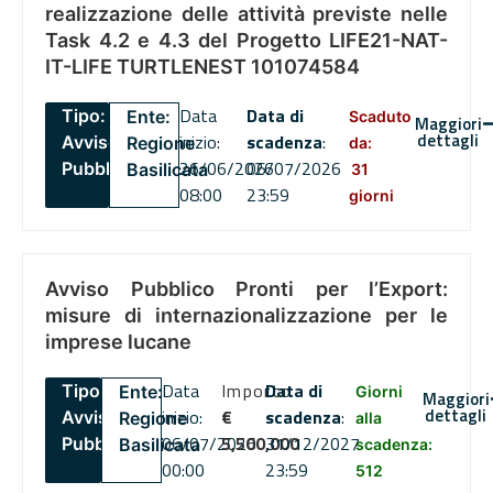
realizzazione delle attività previste nelle
Task 4.2 e 4.3 del Progetto LIFE21-NAT-
IT-LIFE TURTLENEST 101074584
Data
Data di
Tipo:
Ente:
Scaduto
Maggiori
dettagli
inizio:
scadenza
:
Avviso
Regione
da:
26/06/2026
06/07/2026
Pubblico
Basilicata
31
08:00
23:59
giorni
Avviso Pubblico Pronti per l’Export:
misure di internazionalizzazione per le
imprese lucane
Data
Importo
Data di
Tipo:
Ente:
Giorni
Maggiori
dettagli
inizio:
€
scadenza
:
Avviso
Regione
alla
06/07/2026
5,500,000
31/12/2027
Pubblico
Basilicata
scadenza:
00:00
23:59
512