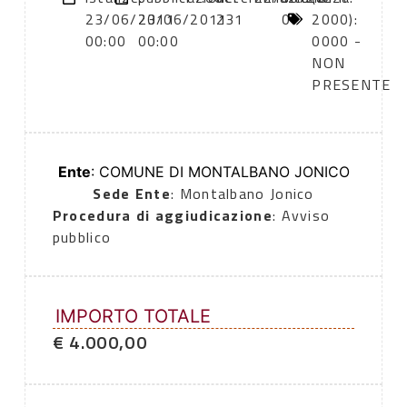
23/06/2011
23/06/2011
231
0
2000):
00:00
00:00
0000 -
NON
PRESENTE
Ente
: COMUNE DI MONTALBANO JONICO
Sede Ente
: Montalbano Jonico
Procedura di aggiudicazione
: Avviso
pubblico
IMPORTO TOTALE
€ 4.000,00