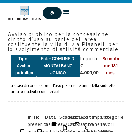
Avviso pubblico per la concessione
diritto d’uso su parte dell’area
costituente la villa di via Pisanelli per
lo svolgimento di attività commerciale.
Importo
Tipo:
Ente: COMUNE DI
Scaduto
€
Avviso
MONTALBANO
da: 181
4.000,00
pubblico
JONICO
mesi
trattasi di concessione d’uso per cinque anni della suddetta
area per attività commerciale
Inizio
Data
Scadenza:
Numero
Data
Importo
Categorie
presentazione
di
08/07/2011
atto:
atto:
oneri
lavori
istanze:
pubblicazione:
11:00
determinazionie
22/06/2011
sicurezza:
(DPR