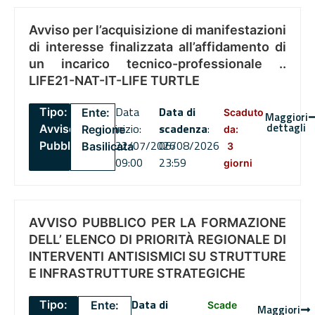
Avviso per l’acquisizione di manifestazioni
di interesse finalizzata all’affidamento di
un incarico tecnico-professionale ..
LIFE21-NAT-IT-LIFE TURTLE
Data
Data di
Tipo:
Ente:
Scaduto
Maggiori
dettagli
inizio:
scadenza
:
Avviso
Regione
da:
22/07/2026
06/08/2026
Pubblico
Basilicata
3
09:00
23:59
giorni
AVVISO PUBBLICO PER LA FORMAZIONE
DELL’ ELENCO DI PRIORITÀ REGIONALE DI
INTERVENTI ANTISISMICI SU STRUTTURE
E INFRASTRUTTURE STRATEGICHE
Data di
Tipo:
Ente:
Scade
Maggiori