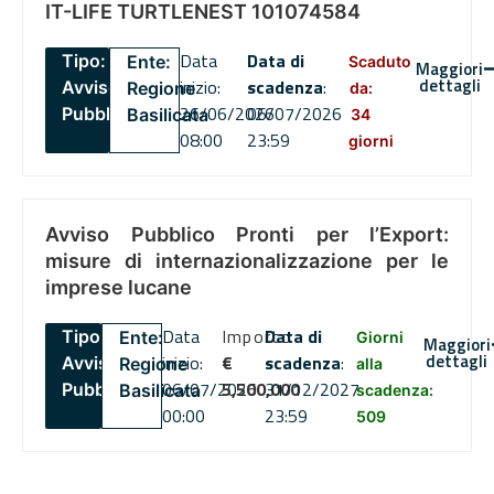
IT-LIFE TURTLENEST 101074584
Data
Data di
Tipo:
Ente:
Scaduto
Maggiori
dettagli
inizio:
scadenza
:
Avviso
Regione
da:
26/06/2026
06/07/2026
Pubblico
Basilicata
34
08:00
23:59
giorni
Avviso Pubblico Pronti per l’Export:
misure di internazionalizzazione per le
imprese lucane
Data
Importo
Data di
Tipo:
Ente:
Giorni
Maggiori
dettagli
inizio:
€
scadenza
:
Avviso
Regione
alla
06/07/2026
5,500,000
31/12/2027
Pubblico
Basilicata
scadenza:
00:00
23:59
509