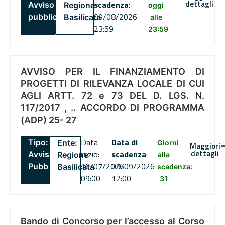
dettagli
scadenza
:
Avviso
Regione
oggi
09/08/2026
pubblico
Basilicata
alle
23:59
23:59
AVVISO PER IL FINANZIAMENTO DI
PROGETTI DI RILEVANZA LOCALE DI CUI
AGLI ARTT. 72 e 73 DEL D. LGS. N.
117/2017 , .. ACCORDO DI PROGRAMMA
(ADP) 25- 27
Data
Data di
Tipo:
Ente:
Giorni
Maggiori
dettagli
inizio:
scadenza
:
Avviso
Regione
alla
16/07/2026
09/09/2026
Pubblico
Basilicata
scadenza:
09:00
12:00
31
Bando di Concorso per l’accesso al Corso