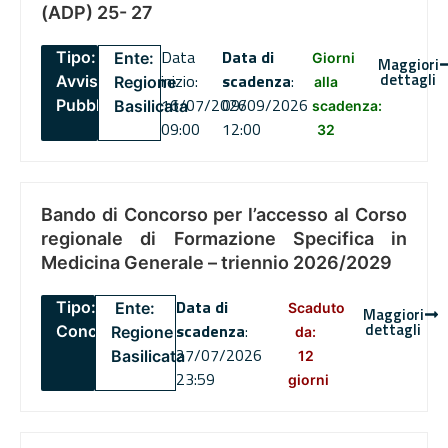
(ADP) 25- 27
Data
Data di
Tipo:
Ente:
Giorni
Maggiori
dettagli
inizio:
scadenza
:
Avviso
Regione
alla
16/07/2026
09/09/2026
Pubblico
Basilicata
scadenza:
09:00
12:00
32
Bando di Concorso per l’accesso al Corso
regionale di Formazione Specifica in
Medicina Generale – triennio 2026/2029
Data di
Tipo:
Ente:
Scaduto
Maggiori
dettagli
scadenza
:
Concorsi
Regione
da:
27/07/2026
Basilicata
12
23:59
giorni