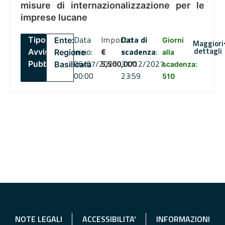
misure di internazionalizzazione per le
imprese lucane
Data
Importo
Data di
Tipo:
Ente:
Giorni
Maggiori
dettagli
inizio:
€
scadenza
:
Avviso
Regione
alla
06/07/2026
5,500,000
31/12/2027
Pubblico
Basilicata
scadenza:
00:00
23:59
510
NOTE LEGALI
ACCESSIBILITA'
INFORMAZIONI