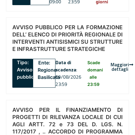
09:00
23:59
giorni
AVVISO PUBBLICO PER LA FORMAZIONE
DELL’ ELENCO DI PRIORITÀ REGIONALE DI
INTERVENTI ANTISISMICI SU STRUTTURE
E INFRASTRUTTURE STRATEGICHE
Data di
Tipo:
Ente:
Scade
Maggiori
dettagli
scadenza
:
Avviso
Regione
domani
09/08/2026
pubblico
Basilicata
alle
23:59
23:59
AVVISO PER IL FINANZIAMENTO DI
PROGETTI DI RILEVANZA LOCALE DI CUI
AGLI ARTT. 72 e 73 DEL D. LGS. N.
117/2017 , .. ACCORDO DI PROGRAMMA