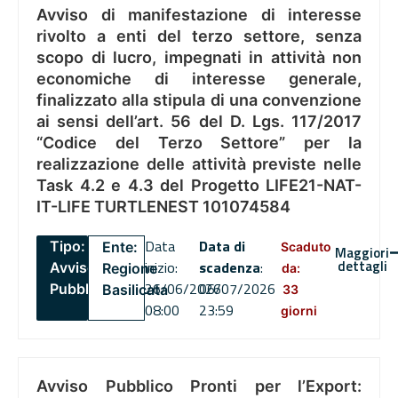
Avviso di manifestazione di interesse
rivolto a enti del terzo settore, senza
scopo di lucro, impegnati in attività non
economiche di interesse generale,
finalizzato alla stipula di una convenzione
ai sensi dell’art. 56 del D. Lgs. 117/2017
“Codice del Terzo Settore” per la
realizzazione delle attività previste nelle
Task 4.2 e 4.3 del Progetto LIFE21-NAT-
IT-LIFE TURTLENEST 101074584
Data
Data di
Tipo:
Ente:
Scaduto
Maggiori
dettagli
inizio:
scadenza
:
Avviso
Regione
da:
26/06/2026
06/07/2026
Pubblico
Basilicata
33
08:00
23:59
giorni
Avviso Pubblico Pronti per l’Export: