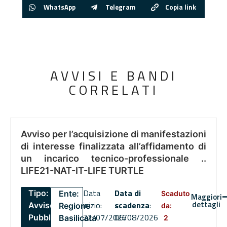
WhatsApp
Telegram
Copia link
AVVISI E BANDI
CORRELATI
Avviso per l’acquisizione di manifestazioni
di interesse finalizzata all’affidamento di
un incarico tecnico-professionale ..
LIFE21-NAT-IT-LIFE TURTLE
Data
Data di
Tipo:
Ente:
Scaduto
Maggiori
dettagli
inizio:
scadenza
:
Avviso
Regione
da:
22/07/2026
06/08/2026
Pubblico
Basilicata
2