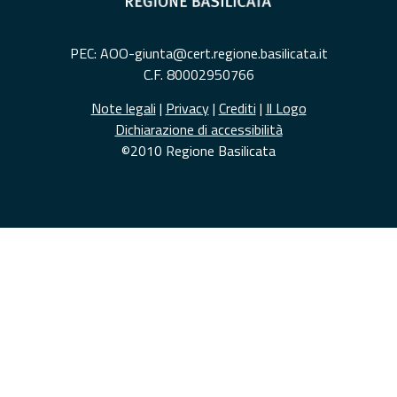
PEC: AOO-giunta@cert.regione.basilicata.it
C.F. 80002950766
Note legali
|
Privacy
|
Crediti
|
Il Logo
Dichiarazione di accessibilità
©2010 Regione Basilicata