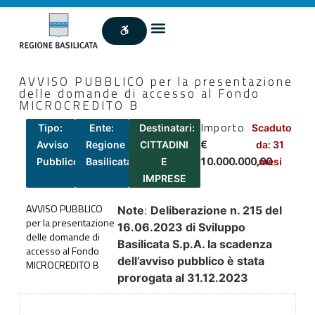
AVVISO PUBBLICO per la presentazione
delle domande di accesso al Fondo
MICROCREDITO B
Importo
Tipo:
Ente:
Destinatari:
Scaduto
€
Avviso
Regione
CITTADINI
da: 31
10.000.000,00
Pubblico
Basilicata
E
mesi
IMPRESE
AVVISO PUBBLICO
Note
:
Deliberazione n. 215 del
per la presentazione
16.06.2023 di Sviluppo
delle domande di
Basilicata S.p.A. la scadenza
accesso al Fondo
dell’avviso pubblico è stata
MICROCREDITO B
prorogata al 31.12.2023