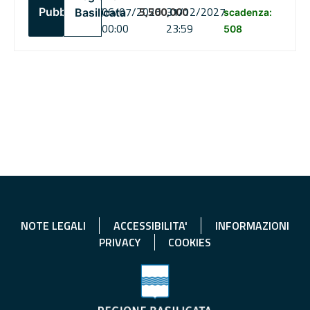
06/07/2026
5,500,000
31/12/2027
Pubblico
Basilicata
scadenza:
00:00
23:59
508
NOTE LEGALI
ACCESSIBILITA'
INFORMAZIONI
PRIVACY
COOKIES