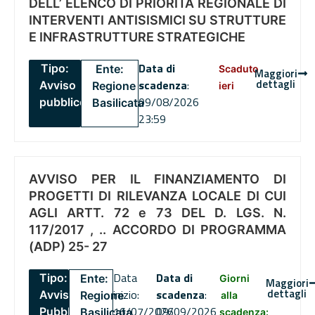
DELL’ ELENCO DI PRIORITÀ REGIONALE DI
INTERVENTI ANTISISMICI SU STRUTTURE
E INFRASTRUTTURE STRATEGICHE
Data di
Tipo:
Ente:
Scaduto
Maggiori
dettagli
scadenza
:
Avviso
Regione
ieri
09/08/2026
pubblico
Basilicata
23:59
AVVISO PER IL FINANZIAMENTO DI
PROGETTI DI RILEVANZA LOCALE DI CUI
AGLI ARTT. 72 e 73 DEL D. LGS. N.
117/2017 , .. ACCORDO DI PROGRAMMA
(ADP) 25- 27
Data
Data di
Tipo:
Ente:
Giorni
Maggiori
dettagli
inizio:
scadenza
:
Avviso
Regione
alla
16/07/2026
09/09/2026
Pubblico
Basilicata
scadenza: