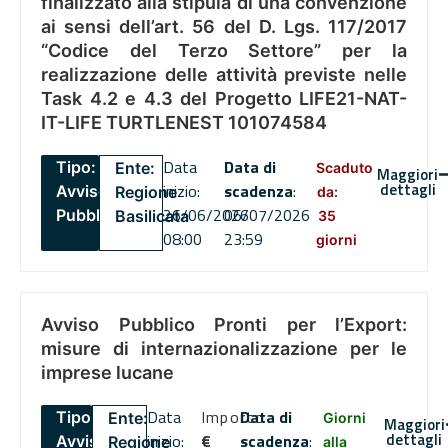
finalizzato alla stipula di una convenzione
ai sensi dell’art. 56 del D. Lgs. 117/2017
“Codice del Terzo Settore” per la
realizzazione delle attività previste nelle
Task 4.2 e 4.3 del Progetto LIFE21-NAT-
IT-LIFE TURTLENEST 101074584
Data
Data di
Tipo:
Ente:
Scaduto
Maggiori
dettagli
inizio:
scadenza
:
Avviso
Regione
da:
26/06/2026
06/07/2026
Pubblico
Basilicata
35
08:00
23:59
giorni
Avviso Pubblico Pronti per l’Export:
misure di internazionalizzazione per le
imprese lucane
Data
Importo
Data di
Tipo:
Ente:
Giorni
Maggiori
dettagli
inizio:
€
scadenza
:
Avviso
Regione
alla