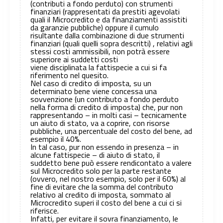
(contributi a fondo perduto) con strumenti
finanziari (rappresentati da prestiti agevolati
quali il Microcredito e da finanziamenti assistiti
da garanzie pubbliche) oppure il cumulo
risultante dalla combinazione di due strumenti
finanziari (quali quelli sopra descritti) , relativi agli
stessi costi ammissibili, non potrà essere
superiore ai suddetti costi
viene disciplinata la fattispecie a cui si fa
riferimento nel quesito.
Nel caso di credito di imposta, su un
determinato bene viene concessa una
sovvenzione (un contributo a fondo perduto
nella forma di credito di imposta) che, pur non
rappresentando – in molti casi – tecnicamente
un aiuto di stato, va a coprire, con risorse
pubbliche, una percentuale del costo del bene, ad
esempio il 40%.
In tal caso, pur non essendo in presenza – in
alcune fattispecie – di aiuto di stato, il
suddetto bene può essere rendicontato a valere
sul Microcredito solo per la parte restante
(ovvero, nel nostro esempio, solo per il 60%) al
fine di evitare che la somma del contributo
relativo al credito di imposta, sommato al
Microcredito superi il costo del bene a cui ci si
riferisce.
Infatti, per evitare il sovra finanziamento, le