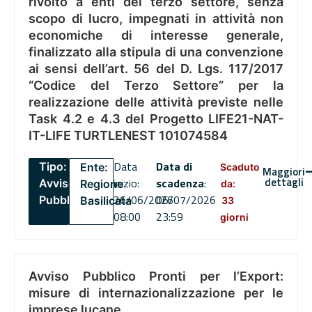
rivolto a enti del terzo settore, senza
scopo di lucro, impegnati in attività non
economiche di interesse generale,
finalizzato alla stipula di una convenzione
ai sensi dell’art. 56 del D. Lgs. 117/2017
“Codice del Terzo Settore” per la
realizzazione delle attività previste nelle
Task 4.2 e 4.3 del Progetto LIFE21-NAT-
IT-LIFE TURTLENEST 101074584
Data
Data di
Tipo:
Ente:
Scaduto
Maggiori
dettagli
inizio:
scadenza
:
Avviso
Regione
da:
26/06/2026
06/07/2026
Pubblico
Basilicata
33
08:00
23:59
giorni
Avviso Pubblico Pronti per l’Export:
misure di internazionalizzazione per le
imprese lucane