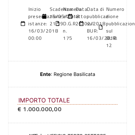
Inizio
Scadenza:
Numero
Data
Data di
Numero
presentazione
15/05/2018
atto:
atto:
pubblicazione
di
istanze:
21:59
D.G.R.
26/02/2018
sul
pubblicazio
16/03/2018
n.
BUR:
sul
00:00
175
16/03/2018
BUR:
12
Ente
: Regione Basilicata
IMPORTO TOTALE
€ 1.000.000,00