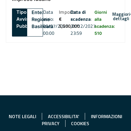
Data
Importo
Data di
Tipo:
Ente:
Giorni
Maggiori
dettagli
inizio:
€
scadenza
:
Avviso
Regione
alla
06/07/2026
5,500,000
31/12/2027
Pubblico
Basilicata
scadenza:
00:00
23:59
510
NOTE LEGALI
ACCESSIBILITA'
INFORMAZIONI
PRIVACY
COOKIES