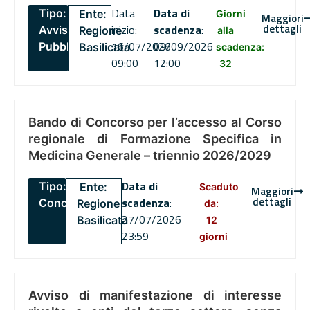
Data
Data di
Tipo:
Ente:
Giorni
Maggiori
dettagli
inizio:
scadenza
:
Avviso
Regione
alla
16/07/2026
09/09/2026
Pubblico
Basilicata
scadenza:
09:00
12:00
32
Bando di Concorso per l’accesso al Corso
regionale di Formazione Specifica in
Medicina Generale – triennio 2026/2029
Data di
Tipo:
Ente:
Scaduto
Maggiori
dettagli
scadenza
:
Concorsi
Regione
da:
27/07/2026
Basilicata
12
23:59
giorni
Avviso di manifestazione di interesse