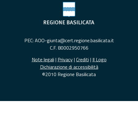
PEC: AOO-giunta@cert.regione.basilicata.it
C.F. 80002950766
Note legali
|
Privacy
|
Crediti
|
Il Logo
Dichiarazione di accessibilità
©2010 Regione Basilicata