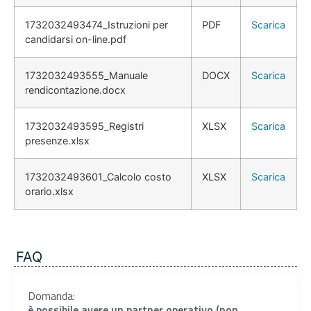
1732032493474_Istruzioni per
PDF
Scarica
candidarsi on-line.pdf
1732032493555_Manuale
DOCX
Scarica
rendicontazione.docx
1732032493595_Registri
XLSX
Scarica
presenze.xlsx
1732032493601_Calcolo costo
XLSX
Scarica
orario.xlsx
FAQ
Domanda:
è possibile avere un partner operativo (non