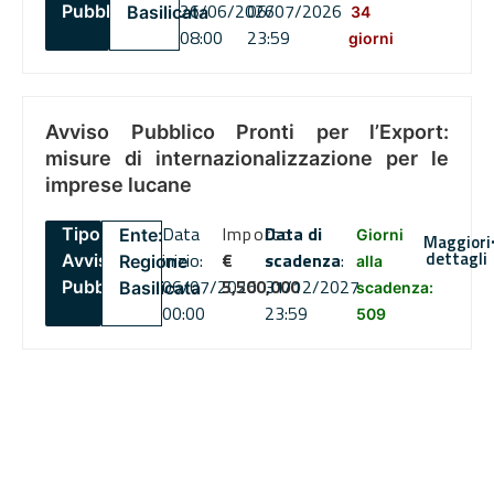
26/06/2026
06/07/2026
Pubblico
Basilicata
34
08:00
23:59
giorni
Avviso Pubblico Pronti per l’Export:
misure di internazionalizzazione per le
imprese lucane
Data
Importo
Data di
Tipo:
Ente:
Giorni
Maggiori
dettagli
inizio:
€
scadenza
:
Avviso
Regione
alla
06/07/2026
5,500,000
31/12/2027
Pubblico
Basilicata
scadenza:
00:00
23:59
509