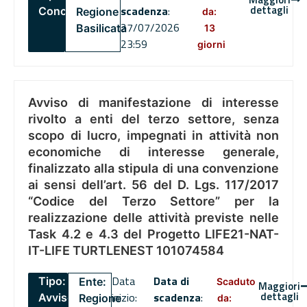
dettagli
scadenza
:
Concorsi
Regione
da:
27/07/2026
Basilicata
13
23:59
giorni
Avviso di manifestazione di interesse
rivolto a enti del terzo settore, senza
scopo di lucro, impegnati in attività non
economiche di interesse generale,
finalizzato alla stipula di una convenzione
ai sensi dell’art. 56 del D. Lgs. 117/2017
“Codice del Terzo Settore” per la
realizzazione delle attività previste nelle
Task 4.2 e 4.3 del Progetto LIFE21-NAT-
IT-LIFE TURTLENEST 101074584
Data
Data di
Tipo:
Ente:
Scaduto
Maggiori
dettagli
inizio:
scadenza
:
Avviso
Regione
da: