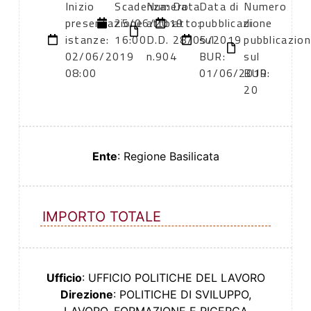
Inizio
Scadenza:
Numero
Data
Data di
Numero
presentazione
25/06/2019
atto:
atto:
pubblicazione
di
istanze:
16:00
D.D.
28/05/2019
sul
pubblicazio
02/06/2019
n.904
BUR:
sul
08:00
01/06/2019
BUR:
20
Ente
: Regione Basilicata
IMPORTO TOTALE
Ufficio
: UFFICIO POLITICHE DEL LAVORO
Direzione
: POLITICHE DI SVILUPPO,