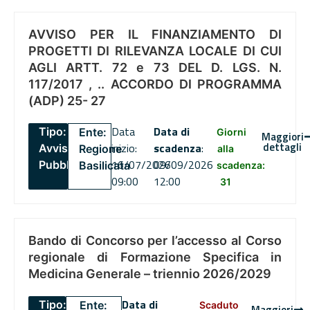
AVVISO PER IL FINANZIAMENTO DI
PROGETTI DI RILEVANZA LOCALE DI CUI
AGLI ARTT. 72 e 73 DEL D. LGS. N.
117/2017 , .. ACCORDO DI PROGRAMMA
(ADP) 25- 27
Data
Data di
Tipo:
Ente:
Giorni
Maggiori
dettagli
inizio:
scadenza
:
Avviso
Regione
alla
16/07/2026
09/09/2026
Pubblico
Basilicata
scadenza:
09:00
12:00
31
Bando di Concorso per l’accesso al Corso
regionale di Formazione Specifica in
Medicina Generale – triennio 2026/2029
Data di
Tipo:
Ente:
Scaduto
Maggiori