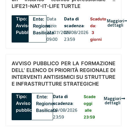
LIFE21-NAT-IT-LIFE TURTLE
Data
Data di
Tipo:
Ente:
Scaduto
Maggiori
dettagli
inizio:
scadenza
:
Avviso
Regione
da:
22/07/2026
06/08/2026
Pubblico
Basilicata
3
09:00
23:59
giorni
AVVISO PUBBLICO PER LA FORMAZIONE
DELL’ ELENCO DI PRIORITÀ REGIONALE DI
INTERVENTI ANTISISMICI SU STRUTTURE
E INFRASTRUTTURE STRATEGICHE
Data di
Tipo:
Ente:
Scade
Maggiori
dettagli
scadenza
:
Avviso
Regione
oggi
09/08/2026
pubblico
Basilicata
alle
23:59
23:59