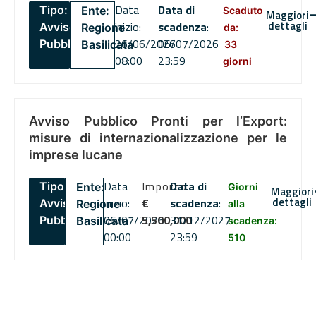
Data
Data di
Tipo:
Ente:
Scaduto
Maggiori
dettagli
inizio:
scadenza
:
Avviso
Regione
da:
26/06/2026
06/07/2026
Pubblico
Basilicata
33
08:00
23:59
giorni
Avviso Pubblico Pronti per l’Export:
misure di internazionalizzazione per le
imprese lucane
Data
Importo
Data di
Tipo:
Ente:
Giorni
Maggiori
dettagli
inizio:
€
scadenza
:
Avviso
Regione
alla
06/07/2026
5,500,000
31/12/2027
Pubblico
Basilicata
scadenza:
00:00
23:59
510