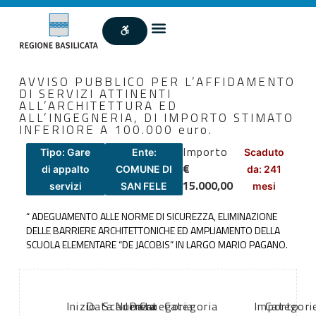
AVVISO PUBBLICO PER L’AFFIDAMENTO
DI SERVIZI ATTINENTI
ALL’ARCHITETTURA ED
ALL’INGEGNERIA, DI IMPORTO STIMATO
INFERIORE A 100.000 euro.
Importo
Tipo: Gare
Ente:
Scaduto
€
di appalto
COMUNE DI
da: 241
15.000,00
servizi
SAN FELE
mesi
“ ADEGUAMENTO ALLE NORME DI SICUREZZA, ELIMINAZIONE
DELLE BARRIERE ARCHITETTONICHE ED AMPLIAMENTO DELLA
SCUOLA ELEMENTARE “DE JACOBIS” IN LARGO MARIO PAGANO.
Inizio
Data
Scadenza:
Numero
Data
Categoria
Categoria
Importo
Categori