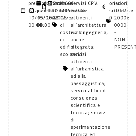
presentazione
di
04/07/2006
atto:
atto:
lavori
servizi CPV:
oneri
lavori
istanze:
pubblicazione:
10:00
Determinazione
19/06/2006
CPV:
Servizi
sicurezza:
(DPR
19/06/2006
19/06/2006
122
Lavori
attinenti
0
2000):
00:00
00:00
di
all'architettura
0000
costruzione
e all'ingegneria,
-
di
anche
NON
edifici
integrata;
PRESEN
scolastici
servizi
attinenti
all'urbanistica
ed alla
paesaggistica;
servizi affini di
consulenza
scientifica e
tecnica; servizi
di
sperimentazione
tecnica ed