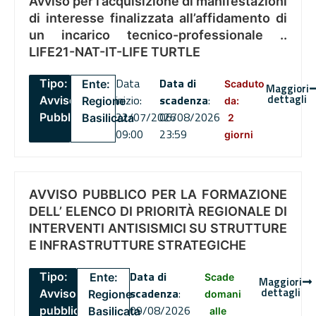
Avviso per l’acquisizione di manifestazioni
di interesse finalizzata all’affidamento di
un incarico tecnico-professionale ..
LIFE21-NAT-IT-LIFE TURTLE
Data
Data di
Tipo:
Ente:
Scaduto
Maggiori
dettagli
inizio:
scadenza
:
Avviso
Regione
da:
22/07/2026
06/08/2026
Pubblico
Basilicata
2
09:00
23:59
giorni
AVVISO PUBBLICO PER LA FORMAZIONE
DELL’ ELENCO DI PRIORITÀ REGIONALE DI
INTERVENTI ANTISISMICI SU STRUTTURE
E INFRASTRUTTURE STRATEGICHE
Data di
Tipo:
Ente:
Scade
Maggiori
dettagli
scadenza
:
Avviso
Regione
domani
09/08/2026
pubblico
Basilicata
alle