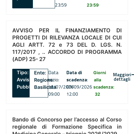
23:59
23:59
AVVISO PER IL FINANZIAMENTO DI
PROGETTI DI RILEVANZA LOCALE DI CUI
AGLI ARTT. 72 e 73 DEL D. LGS. N.
117/2017 , .. ACCORDO DI PROGRAMMA
(ADP) 25- 27
Data
Data di
Tipo:
Ente:
Giorni
Maggiori
dettagli
inizio:
scadenza
:
Avviso
Regione
alla
16/07/2026
09/09/2026
Pubblico
Basilicata
scadenza:
09:00
12:00
32
Bando di Concorso per l’accesso al Corso
regionale di Formazione Specifica in
Medicina Generale – triennio 2026/2029