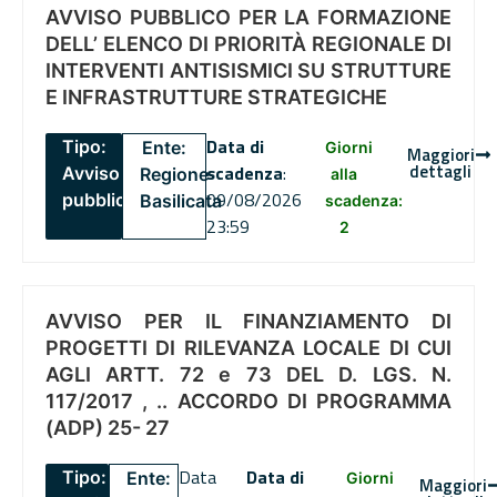
AVVISO PUBBLICO PER LA FORMAZIONE
DELL’ ELENCO DI PRIORITÀ REGIONALE DI
INTERVENTI ANTISISMICI SU STRUTTURE
E INFRASTRUTTURE STRATEGICHE
Data di
Tipo:
Ente:
Giorni
Maggiori
dettagli
scadenza
:
Avviso
Regione
alla
09/08/2026
pubblico
Basilicata
scadenza:
23:59
2
AVVISO PER IL FINANZIAMENTO DI
PROGETTI DI RILEVANZA LOCALE DI CUI
AGLI ARTT. 72 e 73 DEL D. LGS. N.
117/2017 , .. ACCORDO DI PROGRAMMA
(ADP) 25- 27
Data
Data di
Tipo:
Ente:
Giorni
Maggiori