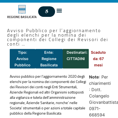
Avviso Pubblico per l’aggiornamento
degli elenchi per la nomina dei
componenti dei Collegi dei Revisori dei
conti …
Tipo:
Ente:
Destinatari:
Scaduto
Avviso
Regione
CITTADINI
da: 67
Pubblico
Basilicata
mesi
Avviso pubblico per l’aggiornamento 2020 degli
Note
: Per
elenchi per la nomina dei componenti dei Collegi
chiarimenti
dei Revisori dei conti negli Enti Strumentali,
: Dott.
Aziende Regionali ed altri Organismi sottoposti
Colangelo
alla vigilanza e tutela dell’amministrazione
Giovanbattist
regionale, Aziende Sanitarie, nonche’ nelle
Societa’ strumentali o per azioni a totale capitale
0971-
pubblico della Regione Basilicata
668594