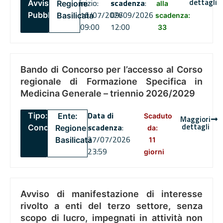
dettagli
inizio:
scadenza
:
Avviso
Regione
alla
16/07/2026
09/09/2026
Pubblico
Basilicata
scadenza:
09:00
12:00
33
Bando di Concorso per l’accesso al Corso
regionale di Formazione Specifica in
Medicina Generale – triennio 2026/2029
Data di
Tipo:
Ente:
Scaduto
Maggiori
dettagli
scadenza
:
Concorsi
Regione
da:
27/07/2026
Basilicata
11
23:59
giorni
Avviso di manifestazione di interesse
rivolto a enti del terzo settore, senza
scopo di lucro, impegnati in attività non