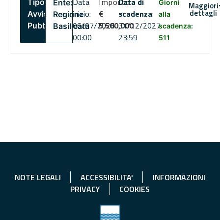
Data
Importo
Data di
Tipo:
Ente:
Giorni
Maggiori
dettagli
inizio:
€
scadenza
:
Avviso
Regione
alla
06/07/2026
5,500,000
31/12/2027
Pubblico
Basilicata
scadenza:
00:00
23:59
511
NOTE LEGALI
ACCESSIBILITA'
INFORMAZIONI
PRIVACY
COOKIES