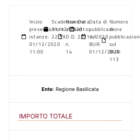
Inizio
Scadenza:
Numero
Data
Data di
Numero
presentazione
31/12/2020
atto:
atto:
pubblicazione
di
istanze:
22:59
D.D.
23/11/2020
sul
pubblicazion
01/12/2020
n.
BUR:
sul
11:00
14
01/12/2020
BUR:
113
Ente
: Regione Basilicata
IMPORTO TOTALE