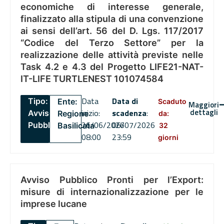
economiche di interesse generale,
finalizzato alla stipula di una convenzione
ai sensi dell’art. 56 del D. Lgs. 117/2017
“Codice del Terzo Settore” per la
realizzazione delle attività previste nelle
Task 4.2 e 4.3 del Progetto LIFE21-NAT-
IT-LIFE TURTLENEST 101074584
Data
Data di
Tipo:
Ente:
Scaduto
Maggiori
dettagli
inizio:
scadenza
:
Avviso
Regione
da:
26/06/2026
06/07/2026
Pubblico
Basilicata
32
08:00
23:59
giorni
Avviso Pubblico Pronti per l’Export:
misure di internazionalizzazione per le
imprese lucane