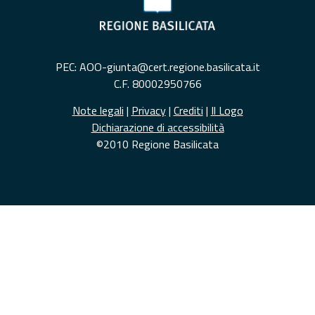
PEC: AOO-giunta@cert.regione.basilicata.it
C.F. 80002950766
Note legali
|
Privacy
|
Crediti
|
Il Logo
Dichiarazione di accessibilità
©2010 Regione Basilicata