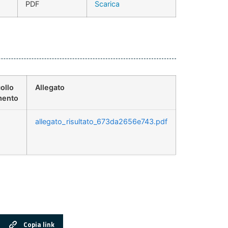
PDF
Scarica
ollo
Allegato
ento
allegato_risultato_673da2656e743.pdf
Copia link