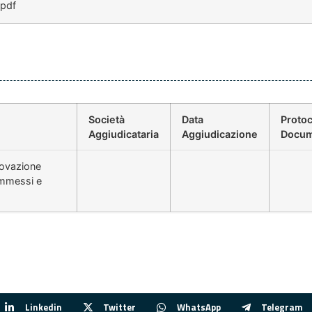
.pdf
Società
Data
Protoc
Aggiudicataria
Aggiudicazione
Docum
rovazione
ammessi e
Linkedin
Twitter
WhatsApp
Telegram