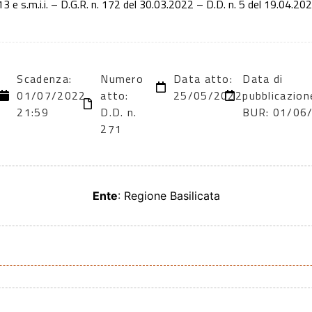
3 e s.m.i.i. – D.G.R. n. 172 del 30.03.2022 – D.D. n. 5 del 19.04.202
Scadenza:
Numero
Data atto:
Data di
01/07/2022
atto:
25/05/2022
pubblicazion
21:59
D.D. n.
BUR: 01/06
271
Ente
: Regione Basilicata