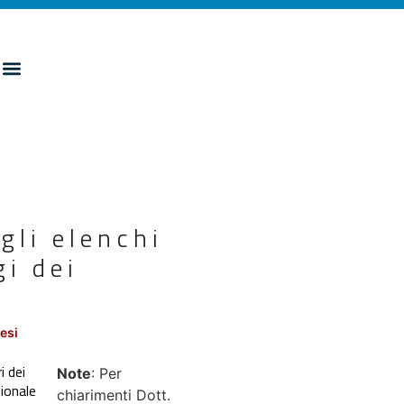
gli elenchi
i dei
esi
i dei
Note
: Per
gionale
chiarimenti Dott.