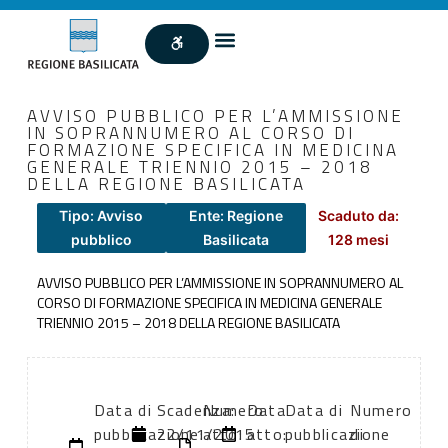
AVVISO PUBBLICO PER L’AMMISSIONE
IN SOPRANNUMERO AL CORSO DI
FORMAZIONE SPECIFICA IN MEDICINA
GENERALE TRIENNIO 2015 – 2018
DELLA REGIONE BASILICATA
Tipo: Avviso
Ente: Regione
Scaduto da:
pubblico
Basilicata
128 mesi
AVVISO PUBBLICO PER L’AMMISSIONE IN SOPRANNUMERO AL
CORSO DI FORMAZIONE SPECIFICA IN MEDICINA GENERALE
TRIENNIO 2015 – 2018 DELLA REGIONE BASILICATA
Data di
Scadenza:
Numero
Data
Data di
Numero
pubblicazione:
22/11/2015
atto:
atto:
pubblicazione
di