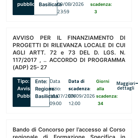
09/08/2026
pubblico
Basilicata
scadenza:
23:59
3
AVVISO PER IL FINANZIAMENTO DI
PROGETTI DI RILEVANZA LOCALE DI CUI
AGLI ARTT. 72 e 73 DEL D. LGS. N.
117/2017 , .. ACCORDO DI PROGRAMMA
(ADP) 25- 27
Data
Data di
Tipo:
Ente:
Giorni
Maggiori
dettagli
inizio:
scadenza
:
Avviso
Regione
alla
16/07/2026
09/09/2026
Pubblico
Basilicata
scadenza:
09:00
12:00
34
Bando di Concorso per l’accesso al Corso
regionale di Formazione Specifica in