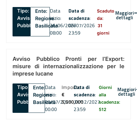
Data
Data di
Tipo:
Ente:
Scaduto
Maggiori
dettagli
inizio:
scadenza
:
Avviso
Regione
da:
26/06/2026
06/07/2026
Pubblico
Basilicata
31
08:00
23:59
giorni
Avviso Pubblico Pronti per l’Export:
misure di internazionalizzazione per le
imprese lucane
Data
Importo
Data di
Tipo:
Ente:
Giorni
Maggiori
dettagli
inizio:
€
scadenza
:
Avviso
Regione
alla
06/07/2026
5,500,000
31/12/2027
Pubblico
Basilicata
scadenza:
00:00
23:59
512