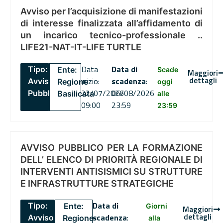
Avviso per l’acquisizione di manifestazioni
di interesse finalizzata all’affidamento di
un incarico tecnico-professionale ..
LIFE21-NAT-IT-LIFE TURTLE
Data
Data di
Tipo:
Ente:
Scade
Maggiori
dettagli
inizio:
scadenza
:
Avviso
Regione
oggi
22/07/2026
06/08/2026
Pubblico
Basilicata
alle
09:00
23:59
23:59
AVVISO PUBBLICO PER LA FORMAZIONE
DELL’ ELENCO DI PRIORITÀ REGIONALE DI
INTERVENTI ANTISISMICI SU STRUTTURE
E INFRASTRUTTURE STRATEGICHE
Data di
Tipo:
Ente:
Giorni
Maggiori
dettagli
scadenza
:
Avviso
Regione
alla