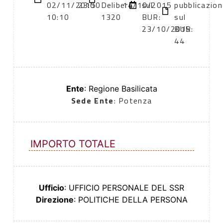
02/11/2015
23:00
Delibera
14/10/2015
sul
pubblicazio
10:10
1320
BUR:
sul
23/10/2015
BUR:
44
Ente
: Regione Basilicata
Sede Ente
: Potenza
IMPORTO TOTALE
Ufficio
: UFFICIO PERSONALE DEL SSR
Direzione
: POLITICHE DELLA PERSONA