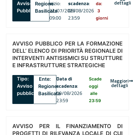
dettagli
inizio:
scadenza
:
Avviso
Regione
da:
22/07/2026
06/08/2026
Pubblico
Basilicata
3
09:00
23:59
giorni
AVVISO PUBBLICO PER LA FORMAZIONE
DELL’ ELENCO DI PRIORITÀ REGIONALE DI
INTERVENTI ANTISISMICI SU STRUTTURE
E INFRASTRUTTURE STRATEGICHE
Data di
Tipo:
Ente:
Scade
Maggiori
dettagli
scadenza
:
Avviso
Regione
oggi
09/08/2026
pubblico
Basilicata
alle
23:59
23:59
AVVISO PER IL FINANZIAMENTO DI
PROGETTI DI RILEVANZA LOCALE DI CUI