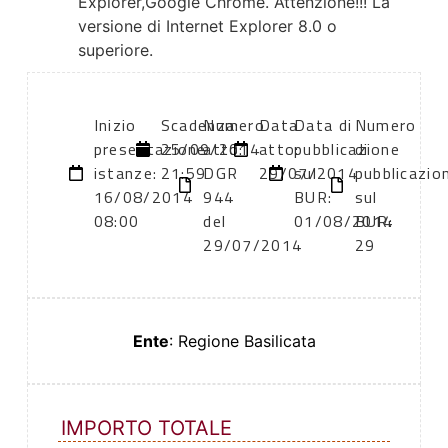
Explorer,Google Chrome. Attenzione!!! La
versione di Internet Explorer 8.0 o
superiore.
Inizio
Scadenza:
Numero
Data
Data di
Numero
presentazione
25/09/2014
atto:
atto:
pubblicazione
di
istanze:
21:59
DGR
29/07/2014
sul
pubblicazio
16/08/2014
944
BUR:
sul
08:00
del
01/08/2014
BUR:
29/07/2014
29
Ente
: Regione Basilicata
IMPORTO TOTALE