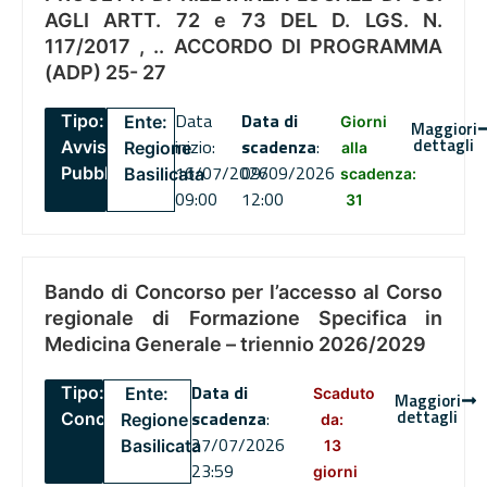
AGLI ARTT. 72 e 73 DEL D. LGS. N.
117/2017 , .. ACCORDO DI PROGRAMMA
(ADP) 25- 27
Data
Data di
Tipo:
Ente:
Giorni
Maggiori
dettagli
inizio:
scadenza
:
Avviso
Regione
alla
16/07/2026
09/09/2026
Pubblico
Basilicata
scadenza:
09:00
12:00
31
Bando di Concorso per l’accesso al Corso
regionale di Formazione Specifica in
Medicina Generale – triennio 2026/2029
Data di
Tipo:
Ente:
Scaduto
Maggiori
dettagli
scadenza
:
Concorsi
Regione
da:
27/07/2026
Basilicata
13
23:59
giorni