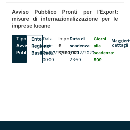
Avviso Pubblico Pronti per l’Export:
misure di internazionalizzazione per le
imprese lucane
Data
Importo
Data di
Tipo:
Ente:
Giorni
Maggiori
dettagli
inizio:
€
scadenza
:
Avviso
Regione
alla
06/07/2026
5,500,000
31/12/2027
Pubblico
Basilicata
scadenza:
00:00
23:59
509