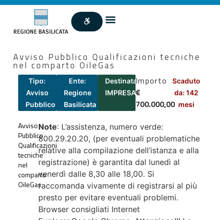
Avviso Pubblico Qualificazioni tecniche
nel comparto OileGas
Importo
Tipo:
Ente:
Destinatari:
Scaduto
€
Avviso
Regione
IMPRESA
da: 142
700.000,00
Pubblico
Basilicata
mesi
Avviso
Note
: L’assistenza, numero verde:
Pubblico
800.29.20.20, (per eventuali problematiche
Qualificazioni
relative alla compilazione dell’istanza e alla
tecniche
registrazione) è garantita dal lunedì al
nel
venerdì dalle 8,30 alle 18,00. Si
comparto
OileGas
raccomanda vivamente di registrarsi al più
presto per evitare eventuali problemi.
Browser consigliati Internet