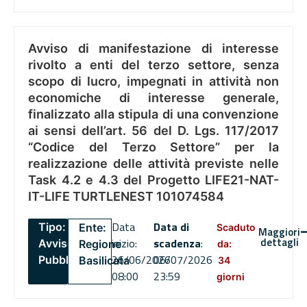
Avviso di manifestazione di interesse
rivolto a enti del terzo settore, senza
scopo di lucro, impegnati in attività non
economiche di interesse generale,
finalizzato alla stipula di una convenzione
ai sensi dell’art. 56 del D. Lgs. 117/2017
“Codice del Terzo Settore” per la
realizzazione delle attività previste nelle
Task 4.2 e 4.3 del Progetto LIFE21-NAT-
IT-LIFE TURTLENEST 101074584
Data
Data di
Tipo:
Ente:
Scaduto
Maggiori
dettagli
inizio:
scadenza
:
Avviso
Regione
da:
26/06/2026
06/07/2026
Pubblico
Basilicata
34
08:00
23:59
giorni