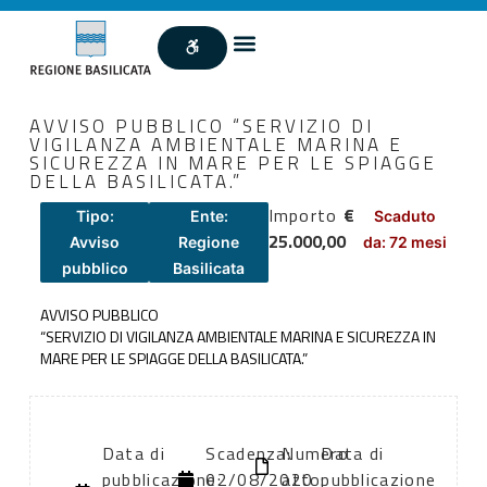
AVVISO PUBBLICO “SERVIZIO DI
VIGILANZA AMBIENTALE MARINA E
SICUREZZA IN MARE PER LE SPIAGGE
DELLA BASILICATA.”
Importo
€
Tipo:
Ente:
Scaduto
25.000,00
Avviso
Regione
da: 72 mesi
pubblico
Basilicata
AVVISO PUBBLICO
“SERVIZIO DI VIGILANZA AMBIENTALE MARINA E SICUREZZA IN
MARE PER LE SPIAGGE DELLA BASILICATA.”
Data di
Scadenza:
Numero
Data di
pubblicazione:
02/08/2020
atto:
pubblicazione