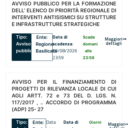
AVVISO PUBBLICO PER LA FORMAZIONE
DELL’ ELENCO DI PRIORITÀ REGIONALE DI
INTERVENTI ANTISISMICI SU STRUTTURE
E INFRASTRUTTURE STRATEGICHE
Data di
Tipo:
Ente:
Scade
Maggiori
dettagli
scadenza
:
Avviso
Regione
domani
09/08/2026
pubblico
Basilicata
alle
23:59
23:59
AVVISO PER IL FINANZIAMENTO DI
PROGETTI DI RILEVANZA LOCALE DI CUI
AGLI ARTT. 72 e 73 DEL D. LGS. N.
117/2017 , .. ACCORDO DI PROGRAMMA
(ADP) 25- 27
Data
Data di
Tipo:
Ente:
Giorni
Maggiori