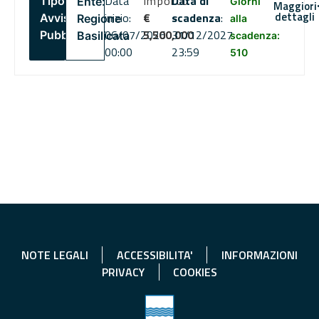
Data
Importo
Data di
Tipo:
Ente:
Giorni
Maggiori
dettagli
inizio:
€
scadenza
:
Avviso
Regione
alla
06/07/2026
5,500,000
31/12/2027
Pubblico
Basilicata
scadenza:
00:00
23:59
510
NOTE LEGALI
ACCESSIBILITA'
INFORMAZIONI
PRIVACY
COOKIES