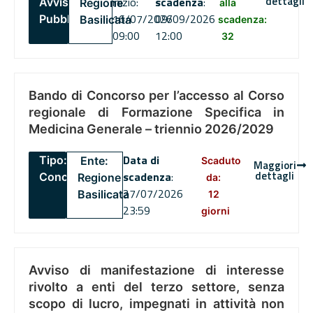
dettagli
inizio:
scadenza
:
Avviso
Regione
alla
16/07/2026
09/09/2026
Pubblico
Basilicata
scadenza:
09:00
12:00
32
Bando di Concorso per l’accesso al Corso
regionale di Formazione Specifica in
Medicina Generale – triennio 2026/2029
Data di
Tipo:
Ente:
Scaduto
Maggiori
dettagli
scadenza
:
Concorsi
Regione
da:
27/07/2026
Basilicata
12
23:59
giorni
Avviso di manifestazione di interesse
rivolto a enti del terzo settore, senza
scopo di lucro, impegnati in attività non