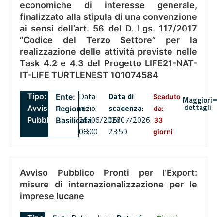
economiche di interesse generale,
finalizzato alla stipula di una convenzione
ai sensi dell’art. 56 del D. Lgs. 117/2017
“Codice del Terzo Settore” per la
realizzazione delle attività previste nelle
Task 4.2 e 4.3 del Progetto LIFE21-NAT-
IT-LIFE TURTLENEST 101074584
Data
Data di
Tipo:
Ente:
Scaduto
Maggiori
dettagli
inizio:
scadenza
:
Avviso
Regione
da:
26/06/2026
06/07/2026
Pubblico
Basilicata
33
08:00
23:59
giorni
Avviso Pubblico Pronti per l’Export:
misure di internazionalizzazione per le
imprese lucane