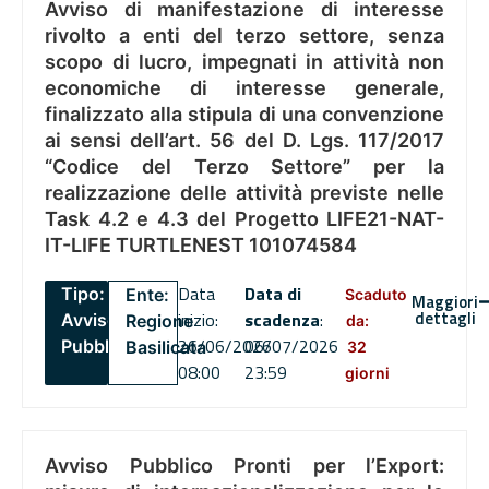
Avviso di manifestazione di interesse
rivolto a enti del terzo settore, senza
scopo di lucro, impegnati in attività non
economiche di interesse generale,
finalizzato alla stipula di una convenzione
ai sensi dell’art. 56 del D. Lgs. 117/2017
“Codice del Terzo Settore” per la
realizzazione delle attività previste nelle
Task 4.2 e 4.3 del Progetto LIFE21-NAT-
IT-LIFE TURTLENEST 101074584
Data
Data di
Tipo:
Ente:
Scaduto
Maggiori
dettagli
inizio:
scadenza
:
Avviso
Regione
da:
26/06/2026
06/07/2026
Pubblico
Basilicata
32
08:00
23:59
giorni
Avviso Pubblico Pronti per l’Export: