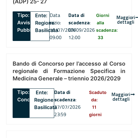
(ADP) 25- 27
Data
Data di
Tipo:
Ente:
Giorni
Maggiori
dettagli
inizio:
scadenza
:
Avviso
Regione
alla
16/07/2026
09/09/2026
Pubblico
Basilicata
scadenza:
09:00
12:00
33
Bando di Concorso per l’accesso al Corso
regionale di Formazione Specifica in
Medicina Generale – triennio 2026/2029
Data di
Tipo:
Ente:
Scaduto
Maggiori
dettagli
scadenza
:
Concorsi
Regione
da:
27/07/2026
Basilicata
11
23:59
giorni