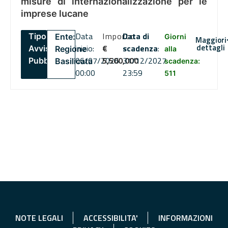
misure di internazionalizzazione per le
imprese lucane
Data
Importo
Data di
Tipo:
Ente:
Giorni
Maggiori
dettagli
inizio:
€
scadenza
:
Avviso
Regione
alla
06/07/2026
5,500,000
31/12/2027
Pubblico
Basilicata
scadenza:
00:00
23:59
511
NOTE LEGALI
ACCESSIBILITA'
INFORMAZIONI