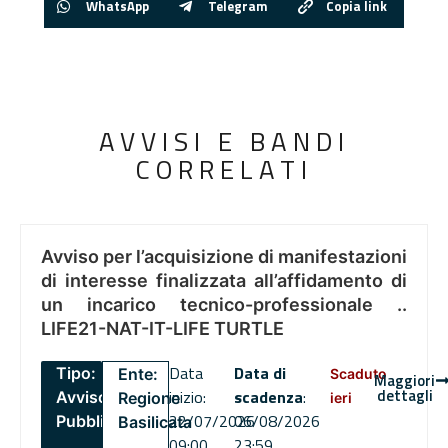
WhatsApp
Telegram
Copia link
AVVISI E BANDI
CORRELATI
Avviso per l’acquisizione di manifestazioni
di interesse finalizzata all’affidamento di
un incarico tecnico-professionale ..
LIFE21-NAT-IT-LIFE TURTLE
Data
Data di
Tipo:
Ente:
Scaduto
Maggiori
dettagli
inizio:
scadenza
:
Avviso
Regione
ieri
22/07/2026
06/08/2026
Pubblico
Basilicata
09:00
23:59