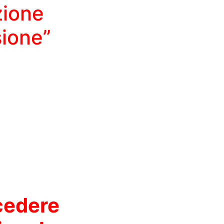
zione
ione”
cedere