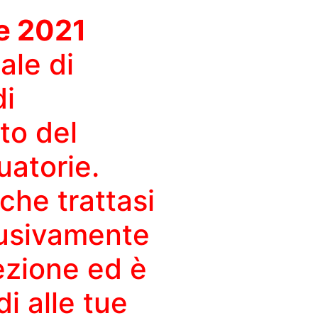
e 2021
ale di
di
to del
uatorie.
he trattasi
lusivamente
lezione ed è
i alle tue