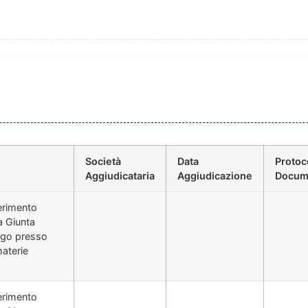
Società
Data
Protoc
Aggiudicataria
Aggiudicazione
Docum
erimento
la Giunta
iego presso
aterie
erimento