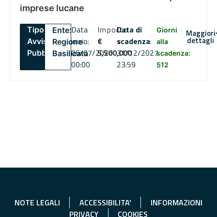
imprese lucane
Data
Importo
Data di
Tipo:
Ente:
Giorni
Maggiori
dettagli
inizio:
€
scadenza
:
Avviso
Regione
alla
06/07/2026
5,500,000
31/12/2027
Pubblico
Basilicata
scadenza:
00:00
23:59
512
NOTE LEGALI
ACCESSIBILITA'
INFORMAZIONI
PRIVACY
COOKIES