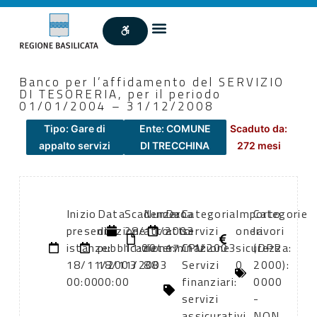
Banco per l’affidamento del SERVIZIO
DI TESORERIA, per il periodo
01/01/2004 – 31/12/2008
Tipo: Gare di
Ente: COMUNE
Scaduto da:
appalto servizi
DI TRECCHINA
272 mesi
Inizio
Data
Scadenza:
Numero
Data
Categoria
Importo
Categorie
presentazione
di
28/11/2003
atto:
atto:
servizi
oneri
lavori
istanze:
pubblicazione:
11:00
determinazione
17/11/2003
CPV:
sicurezza:
(DPR
18/11/2003
18/11/2003
88
Servizi
0
2000):
00:00
00:00
finanziari:
0000
servizi
-
assicurativi,
NON