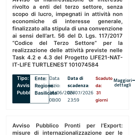
rivolto a enti del terzo settore, senza
scopo di lucro, impegnati in attività non
economiche di interesse generale,
finalizzato alla stipula di una convenzione
ai sensi dell’art. 56 del D. Lgs. 117/2017
“Codice del Terzo Settore” per la
realizzazione delle attività previste nelle
Task 4.2 e 4.3 del Progetto LIFE21-NAT-
IT-LIFE TURTLENEST 101074584
Data
Data di
Tipo:
Ente:
Scaduto
Maggiori
dettagli
inizio:
scadenza
:
Avviso
Regione
da:
26/06/2026
06/07/2026
Pubblico
Basilicata
31
08:00
23:59
giorni
Avviso Pubblico Pronti per l’Export:
misure di internazionalizzazione per le