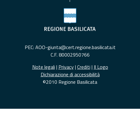
PEC: AOO-giunta@cert.regione.basilicata.it
C.F. 80002950766
Note legali
|
Privacy
|
Crediti
|
Il Logo
Dichiarazione di accessibilità
©2010 Regione Basilicata