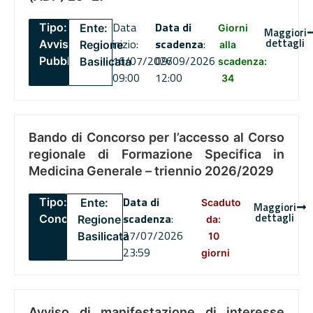
Data
Data di
Tipo:
Ente:
Giorni
Maggiori
dettagli
inizio:
scadenza
:
Avviso
Regione
alla
16/07/2026
09/09/2026
Pubblico
Basilicata
scadenza:
09:00
12:00
34
Bando di Concorso per l’accesso al Corso
regionale di Formazione Specifica in
Medicina Generale – triennio 2026/2029
Data di
Tipo:
Ente:
Scaduto
Maggiori
dettagli
scadenza
:
Concorsi
Regione
da:
27/07/2026
Basilicata
10
23:59
giorni
Avviso di manifestazione di interesse