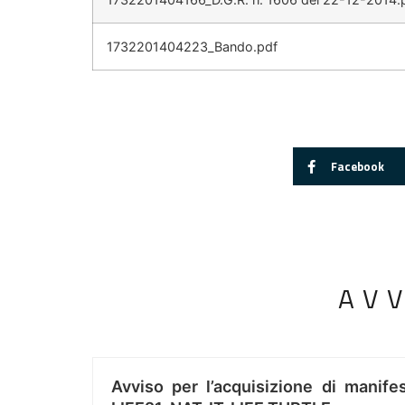
1732201404223_Bando.pdf
Facebook
AV
Avviso per l’acquisizione di manifes