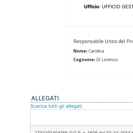
Ufficio
: UFFICIO GE
Responsabile Unico del P
Nome:
Carolina
Cognome:
Di Lorenzo
ALLEGATI
Scarica tutti gli allegati
1732201404166_D.G.R. n. 1606 del 22-12-2014.