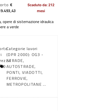
orto
€
Scaduto da: 212
59.493,43
mesi
, opere di sistemazione idraulica
pere a verde
orto
Categorie lavori
i
(DPR 2000): OG3 -
rezza:
STRADE,
800
AUTOSTRADE,
PONTI, VIADOTTI,
FERROVIE,
METROPOLITANE ...