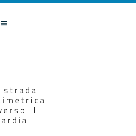
 strada
timetrica
erso il
uardia