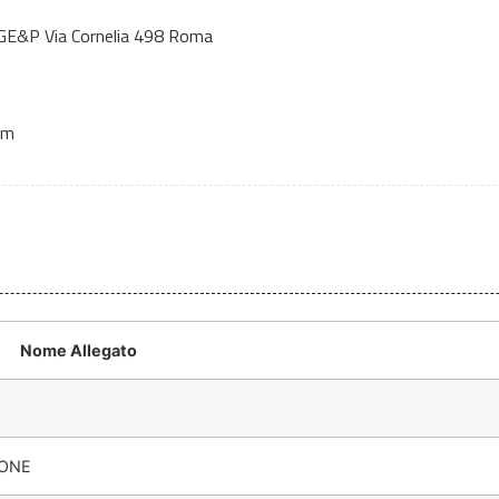
 DGE&P Via Cornelia 498 Roma
om
Nome Allegato
IONE