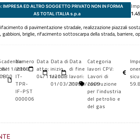
Imp
e: IMPRESA ED ALTRO SOGGETTO PRIVATO NON IN FORMA
1.4
AS TOTAL ITALIA s.p.a
ifacimento di pavimentazione stradale, realizzazione piazzali sosta
 gabbioni, briglie, rifacimento sottoscarpa della strada, barriere, o
Scadenza:
Numero
Data
Data di
Data
Categoria
Imp
one:
28/11/2008
atto:
atto:
inizio
di fine
lavori CPV:
oner
08
11:00
IT-
04/11/2008
lavori:
lavori:
Lavori di
sicu
TPR-
01/03/2009
31/08/2009
costruzione
59.
IF-PST
per l'industria
000006
del petrolio e
del gas
NTE