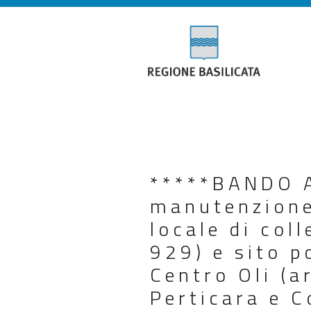
*****BANDO A
manutenzione
locale di col
929) e sito p
Centro Oli (a
Perticara e C