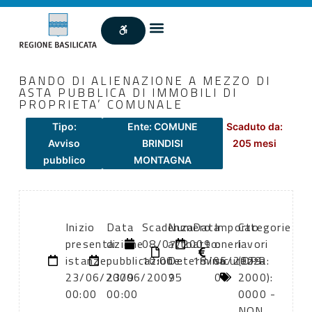
BANDO DI ALIENAZIONE A MEZZO DI
ASTA PUBBLICA DI IMMOBILI DI
PROPRIETA’ COMUNALE
Tipo:
Ente: COMUNE
Scaduto da:
Avviso
BRINDISI
205 mesi
pubblico
MONTAGNA
Inizio
Data
Scadenza:
Numero
Data
Importo
Categorie
presentazione
di
08/07/2009
atto:
atto:
oneri
lavori
istanze:
pubblicazione:
10:00
Determina
18/06/2009
sicurezza:
(DPR
23/06/2009
23/06/2009
75
0
2000):
00:00
00:00
0000 -
NON