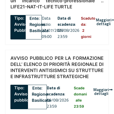
un incarico tecnico-professionale ..
LIFE21-NAT-IT-LIFE TURTLE
Data
Data di
Tipo:
Ente:
Scaduto
Maggiori
dettagli
inizio:
scadenza
:
Avviso
Regione
da:
22/07/2026
06/08/2026
Pubblico
Basilicata
2
09:00
23:59
giorni
AVVISO PUBBLICO PER LA FORMAZIONE
DELL’ ELENCO DI PRIORITÀ REGIONALE DI
INTERVENTI ANTISISMICI SU STRUTTURE
E INFRASTRUTTURE STRATEGICHE
Data di
Tipo:
Ente:
Scade
Maggiori
dettagli
scadenza
:
Avviso
Regione
domani
09/08/2026
pubblico
Basilicata
alle
23:59
23:59