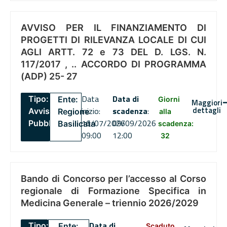
AVVISO PER IL FINANZIAMENTO DI
PROGETTI DI RILEVANZA LOCALE DI CUI
AGLI ARTT. 72 e 73 DEL D. LGS. N.
117/2017 , .. ACCORDO DI PROGRAMMA
(ADP) 25- 27
Data
Data di
Tipo:
Ente:
Giorni
Maggiori
dettagli
inizio:
scadenza
:
Avviso
Regione
alla
16/07/2026
09/09/2026
Pubblico
Basilicata
scadenza:
09:00
12:00
32
Bando di Concorso per l’accesso al Corso
regionale di Formazione Specifica in
Medicina Generale – triennio 2026/2029
Data di
Tipo:
Ente:
Scaduto