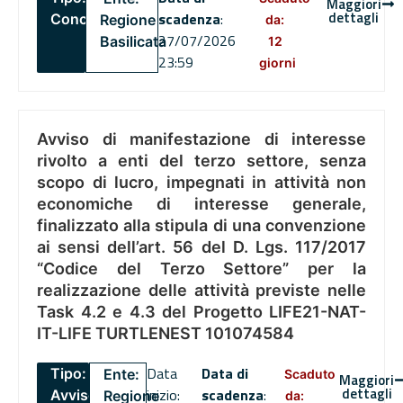
Maggiori
dettagli
scadenza
:
Concorsi
Regione
da:
27/07/2026
Basilicata
12
23:59
giorni
Avviso di manifestazione di interesse
rivolto a enti del terzo settore, senza
scopo di lucro, impegnati in attività non
economiche di interesse generale,
finalizzato alla stipula di una convenzione
ai sensi dell’art. 56 del D. Lgs. 117/2017
“Codice del Terzo Settore” per la
realizzazione delle attività previste nelle
Task 4.2 e 4.3 del Progetto LIFE21-NAT-
IT-LIFE TURTLENEST 101074584
Data
Data di
Tipo:
Ente:
Scaduto
Maggiori
dettagli
inizio:
scadenza
:
Avviso
Regione
da: