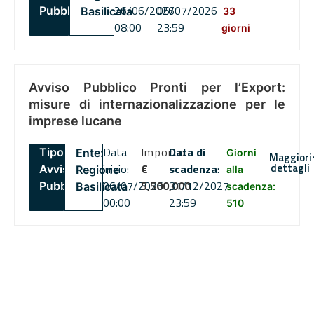
26/06/2026
06/07/2026
Pubblico
Basilicata
33
08:00
23:59
giorni
Avviso Pubblico Pronti per l’Export:
misure di internazionalizzazione per le
imprese lucane
Data
Importo
Data di
Tipo:
Ente:
Giorni
Maggiori
dettagli
inizio:
€
scadenza
:
Avviso
Regione
alla
06/07/2026
5,500,000
31/12/2027
Pubblico
Basilicata
scadenza:
00:00
23:59
510