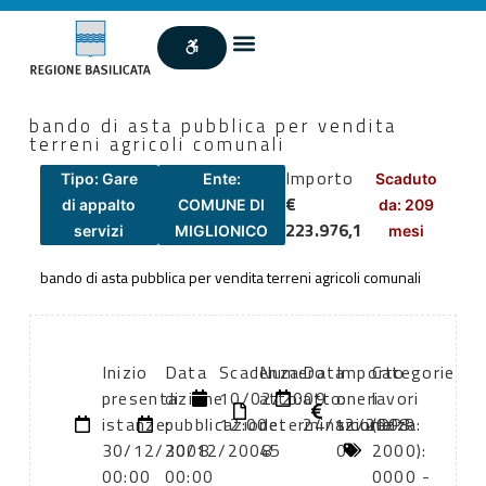
bando di asta pubblica per vendita
terreni agricoli comunali
Importo
Tipo: Gare
Ente:
Scaduto
€
di appalto
COMUNE DI
da: 209
223.976,1
servizi
MIGLIONICO
mesi
bando di asta pubblica per vendita terreni agricoli comunali
Inizio
Data
Scadenza:
Numero
Data
Importo
Categorie
presentazione
di
10/02/2009
atto:
atto:
oneri
lavori
istanze:
pubblicazione:
12:00
determinazione
24/12/2008
sicurezza:
(DPR
30/12/2008
30/12/2008
45
0
2000):
00:00
00:00
0000 -