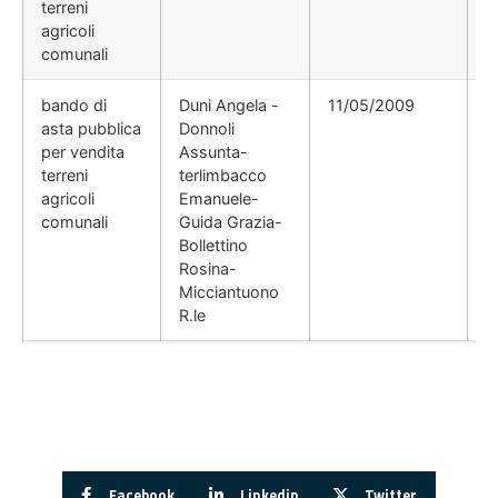
terreni
agricoli
comunali
bando di
Duni Angela -
11/05/2009
d
asta pubblica
Donnoli
per vendita
Assunta-
terreni
terlimbacco
agricoli
Emanuele-
comunali
Guida Grazia-
Bollettino
Rosina-
Micciantuono
R.le
Facebook
Linkedin
Twitter