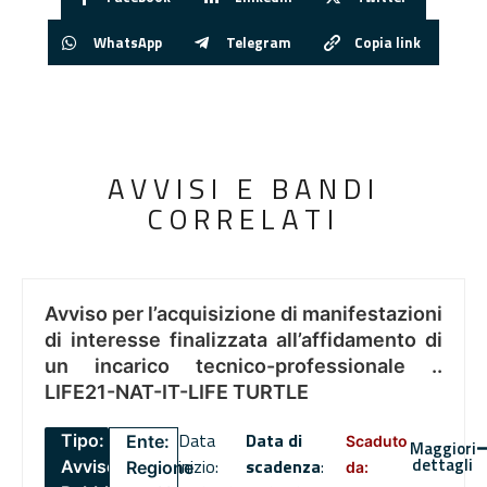
WhatsApp
Telegram
Copia link
AVVISI E BANDI
CORRELATI
Avviso per l’acquisizione di manifestazioni
di interesse finalizzata all’affidamento di
un incarico tecnico-professionale ..
LIFE21-NAT-IT-LIFE TURTLE
Data
Data di
Tipo:
Ente:
Scaduto
Maggiori
dettagli
inizio:
scadenza
:
Avviso
Regione
da: