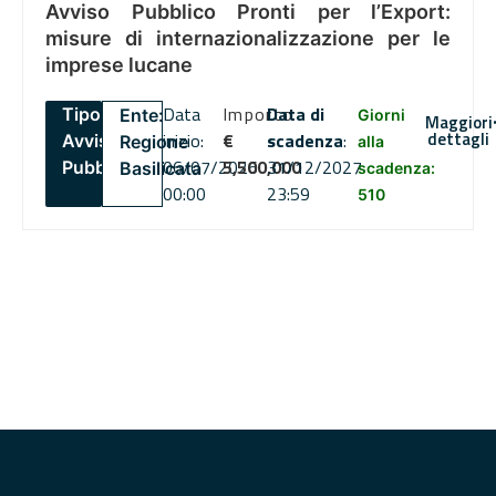
Avviso Pubblico Pronti per l’Export:
misure di internazionalizzazione per le
imprese lucane
Data
Importo
Data di
Tipo:
Ente:
Giorni
Maggiori
dettagli
inizio:
€
scadenza
:
Avviso
Regione
alla
06/07/2026
5,500,000
31/12/2027
Pubblico
Basilicata
scadenza:
00:00
23:59
510