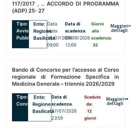
117/2017 , .. ACCORDO DI PROGRAMMA
(ADP) 25- 27
Data
Data di
Tipo:
Ente:
Giorni
Maggiori
dettagli
inizio:
scadenza
:
Avviso
Regione
alla
16/07/2026
09/09/2026
Pubblico
Basilicata
scadenza:
09:00
12:00
32
Bando di Concorso per l’accesso al Corso
regionale di Formazione Specifica in
Medicina Generale – triennio 2026/2029
Data di
Tipo:
Ente:
Scaduto
Maggiori
dettagli
scadenza
:
Concorsi
Regione
da:
27/07/2026
Basilicata
12
23:59
giorni