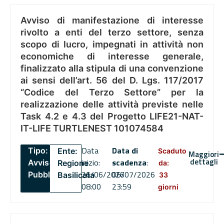
Avviso di manifestazione di interesse
rivolto a enti del terzo settore, senza
scopo di lucro, impegnati in attività non
economiche di interesse generale,
finalizzato alla stipula di una convenzione
ai sensi dell’art. 56 del D. Lgs. 117/2017
“Codice del Terzo Settore” per la
realizzazione delle attività previste nelle
Task 4.2 e 4.3 del Progetto LIFE21-NAT-
IT-LIFE TURTLENEST 101074584
Data
Data di
Tipo:
Ente:
Scaduto
Maggiori
dettagli
inizio:
scadenza
:
Avviso
Regione
da:
26/06/2026
06/07/2026
Pubblico
Basilicata
33
08:00
23:59
giorni