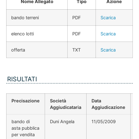
Nome Allegato
Tipo
Azione
bando terreni
PDF
Scarica
elenco lotti
PDF
Scarica
offerta
TXT
Scarica
RISULTATI
Precisazione
Società
Data
P
Aggiudicataria
Aggiudicazione
D
bando di
Duni Angela
11/05/2009
d
asta pubblica
per vendita