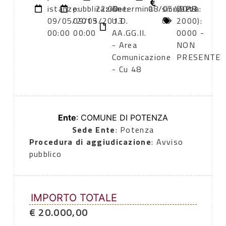
istanze:
pubblicazione:
22:00
Determina
08/05/2013
sicurezza:
(DPR
09/05/2013
09/05/2013
U.D.
0
2000):
00:00
00:00
AA.GG.II.
0000 -
- Area
NON
Comunicazione
PRESENTE
- Cu 48
Ente
: COMUNE DI POTENZA
Sede Ente
: Potenza
Procedura di aggiudicazione
: Avviso
pubblico
IMPORTO TOTALE
€ 20.000,00