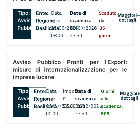
Data
Data di
Tipo:
Ente:
Scaduto
Maggiori
dettagli
inizio:
scadenza
:
Avviso
Regione
da:
26/06/2026
06/07/2026
Pubblico
Basilicata
35
08:00
23:59
giorni
Avviso Pubblico Pronti per l’Export:
misure di internazionalizzazione per le
imprese lucane
Data
Importo
Data di
Tipo:
Ente:
Giorni
Maggiori
dettagli
inizio:
€
scadenza
:
Avviso
Regione
alla
06/07/2026
5,500,000
31/12/2027
Pubblico
Basilicata
scadenza:
00:00
23:59
508