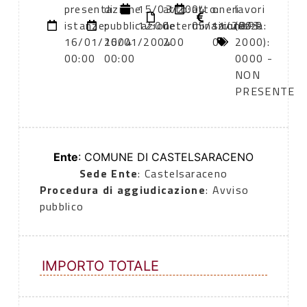
presentazione
di
15/03/2004
atto:
atto:
oneri
lavori
istanze:
pubblicazione:
12:00
determinazione
05/11/2003
sicurezza:
(DPR
16/01/2004
16/01/2004
200
0
2000):
00:00
00:00
0000 -
NON
PRESENTE
Ente
: COMUNE DI CASTELSARACENO
Sede Ente
: Castelsaraceno
Procedura di aggiudicazione
: Avviso
pubblico
IMPORTO TOTALE