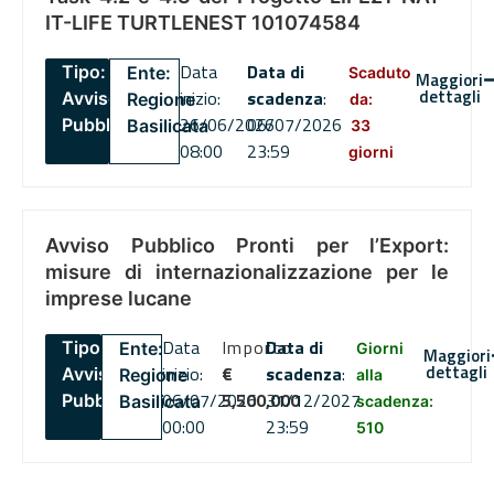
IT-LIFE TURTLENEST 101074584
Data
Data di
Tipo:
Ente:
Scaduto
Maggiori
dettagli
inizio:
scadenza
:
Avviso
Regione
da:
26/06/2026
06/07/2026
Pubblico
Basilicata
33
08:00
23:59
giorni
Avviso Pubblico Pronti per l’Export:
misure di internazionalizzazione per le
imprese lucane
Data
Importo
Data di
Tipo:
Ente:
Giorni
Maggiori
dettagli
inizio:
€
scadenza
:
Avviso
Regione
alla
06/07/2026
5,500,000
31/12/2027
Pubblico
Basilicata
scadenza:
00:00
23:59
510