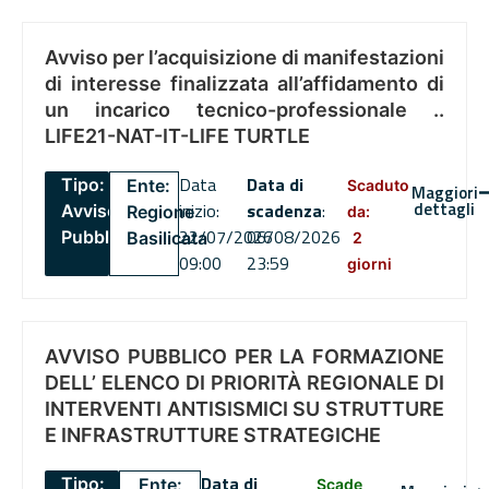
Avviso per l’acquisizione di manifestazioni
di interesse finalizzata all’affidamento di
un incarico tecnico-professionale ..
LIFE21-NAT-IT-LIFE TURTLE
Data
Data di
Tipo:
Ente:
Scaduto
Maggiori
dettagli
inizio:
scadenza
:
Avviso
Regione
da:
22/07/2026
06/08/2026
Pubblico
Basilicata
2
09:00
23:59
giorni
AVVISO PUBBLICO PER LA FORMAZIONE
DELL’ ELENCO DI PRIORITÀ REGIONALE DI
INTERVENTI ANTISISMICI SU STRUTTURE
E INFRASTRUTTURE STRATEGICHE
Data di
Tipo:
Ente:
Scade