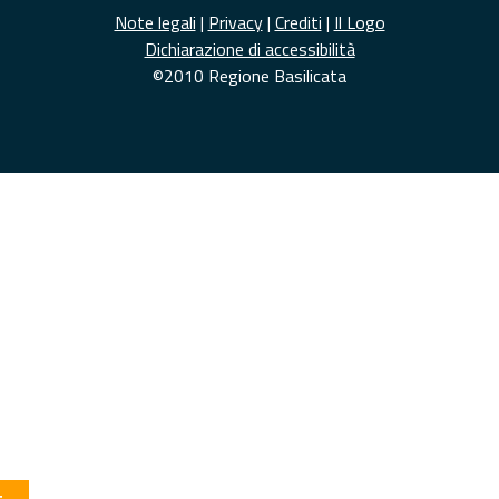
Note legali
|
Privacy
|
Crediti
|
Il Logo
Dichiarazione di accessibilità
©2010 Regione Basilicata