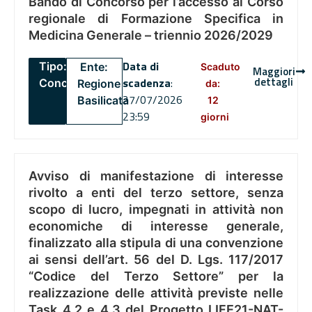
Bando di Concorso per l’accesso al Corso
regionale di Formazione Specifica in
Medicina Generale – triennio 2026/2029
Data di
Tipo:
Ente:
Scaduto
Maggiori
dettagli
scadenza
:
Concorsi
Regione
da:
27/07/2026
Basilicata
12
23:59
giorni
Avviso di manifestazione di interesse
rivolto a enti del terzo settore, senza
scopo di lucro, impegnati in attività non
economiche di interesse generale,
finalizzato alla stipula di una convenzione
ai sensi dell’art. 56 del D. Lgs. 117/2017
“Codice del Terzo Settore” per la
realizzazione delle attività previste nelle
Task 4.2 e 4.3 del Progetto LIFE21-NAT-