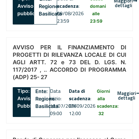
Maggiori
dettagli
scadenza
:
Avviso
Regione
domani
09/08/2026
pubblico
Basilicata
alle
23:59
23:59
AVVISO PER IL FINANZIAMENTO DI
PROGETTI DI RILEVANZA LOCALE DI CUI
AGLI ARTT. 72 e 73 DEL D. LGS. N.
117/2017 , .. ACCORDO DI PROGRAMMA
(ADP) 25- 27
Data
Data di
Tipo:
Ente:
Giorni
Maggiori
dettagli
inizio:
scadenza
:
Avviso
Regione
alla
16/07/2026
09/09/2026
Pubblico
Basilicata
scadenza:
09:00
12:00
32