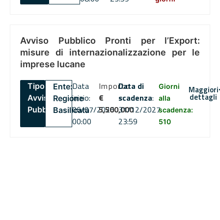
Avviso Pubblico Pronti per l’Export:
misure di internazionalizzazione per le
imprese lucane
Data
Importo
Data di
Tipo:
Ente:
Giorni
Maggiori
dettagli
inizio:
€
scadenza
:
Avviso
Regione
alla
06/07/2026
5,500,000
31/12/2027
Pubblico
Basilicata
scadenza:
00:00
23:59
510