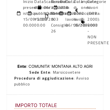
Inizio
Data
Scadenza:
Numero
Data
Data
Data
Importo
Categorie
presentazione
di
06/10/2003
atto:
atto:
di
di
oneri
lavori
istanze:
pubblicazione:
10:00
Delibera
03/10/2002
inizio
fine
sicurezza:
(DPR
15/09/2003
15/09/2003
di
lavori:
lavori:
0
2000):
00:00
00:00
Consiglio
06/10/2003
06/10/2003
0000
26
-
NON
PRESENTE
Ente
: COMUNITA' MONTANA ALTO AGRI
Sede Ente
: Marsicovetere
Procedura di aggiudicazione
: Avviso
pubblico
IMPORTO TOTALE