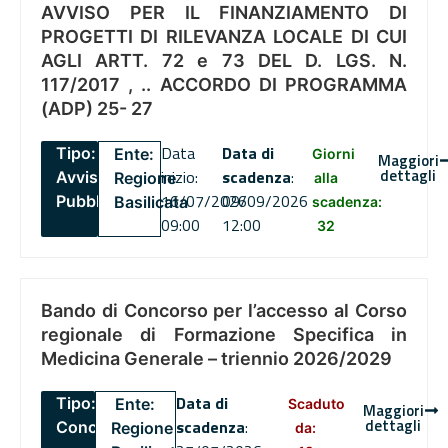
AVVISO PER IL FINANZIAMENTO DI
PROGETTI DI RILEVANZA LOCALE DI CUI
AGLI ARTT. 72 e 73 DEL D. LGS. N.
117/2017 , .. ACCORDO DI PROGRAMMA
(ADP) 25- 27
Data
Data di
Tipo:
Ente:
Giorni
Maggiori
dettagli
inizio:
scadenza
:
Avviso
Regione
alla
16/07/2026
09/09/2026
Pubblico
Basilicata
scadenza:
09:00
12:00
32
Bando di Concorso per l’accesso al Corso
regionale di Formazione Specifica in
Medicina Generale – triennio 2026/2029
Data di
Tipo:
Ente:
Scaduto
Maggiori
dettagli
scadenza
:
Concorsi
Regione
da: