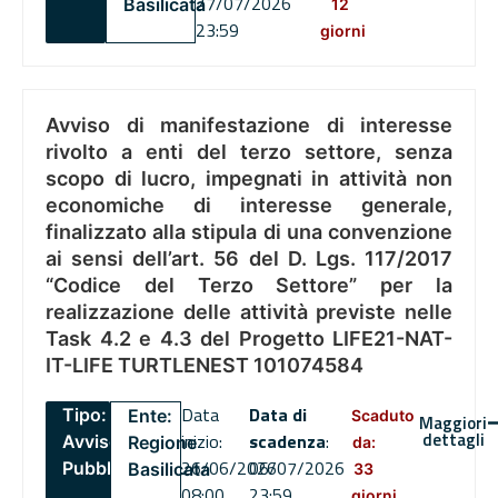
27/07/2026
Basilicata
12
23:59
giorni
Avviso di manifestazione di interesse
rivolto a enti del terzo settore, senza
scopo di lucro, impegnati in attività non
economiche di interesse generale,
finalizzato alla stipula di una convenzione
ai sensi dell’art. 56 del D. Lgs. 117/2017
“Codice del Terzo Settore” per la
realizzazione delle attività previste nelle
Task 4.2 e 4.3 del Progetto LIFE21-NAT-
IT-LIFE TURTLENEST 101074584
Data
Data di
Tipo:
Ente:
Scaduto
Maggiori
dettagli
inizio:
scadenza
:
Avviso
Regione
da:
26/06/2026
06/07/2026
Pubblico
Basilicata
33
08:00
23:59
giorni