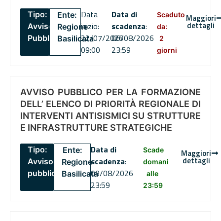
Data
Data di
Tipo:
Ente:
Scaduto
Maggiori
dettagli
inizio:
scadenza
:
Avviso
Regione
da:
22/07/2026
06/08/2026
Pubblico
Basilicata
2
09:00
23:59
giorni
AVVISO PUBBLICO PER LA FORMAZIONE
DELL’ ELENCO DI PRIORITÀ REGIONALE DI
INTERVENTI ANTISISMICI SU STRUTTURE
E INFRASTRUTTURE STRATEGICHE
Data di
Tipo:
Ente:
Scade
Maggiori
dettagli
scadenza
:
Avviso
Regione
domani
09/08/2026
pubblico
Basilicata
alle
23:59
23:59