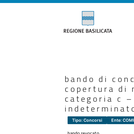
bando di conc
copertura di 
categoria c –
indeterminato
Tipo: Concorsi
Ente: COM
bando revocato