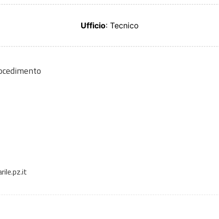
Ufficio
: Tecnico
rocedimento
le.pz.it