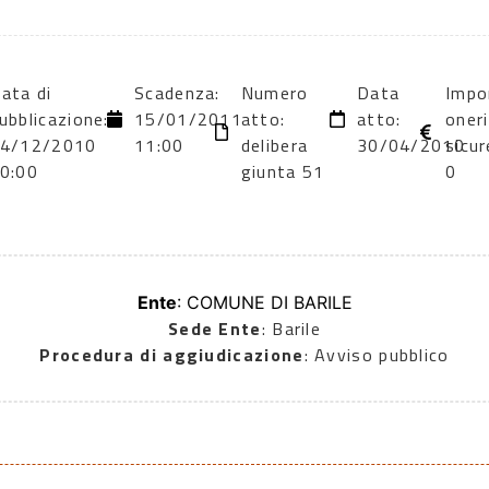
ata di
Scadenza:
Numero
Data
Impo
ubblicazione:
15/01/2011
atto:
atto:
oneri
4/12/2010
11:00
delibera
30/04/2010
sicur
0:00
giunta 51
0
Ente
: COMUNE DI BARILE
Sede Ente
: Barile
Procedura di aggiudicazione
: Avviso pubblico