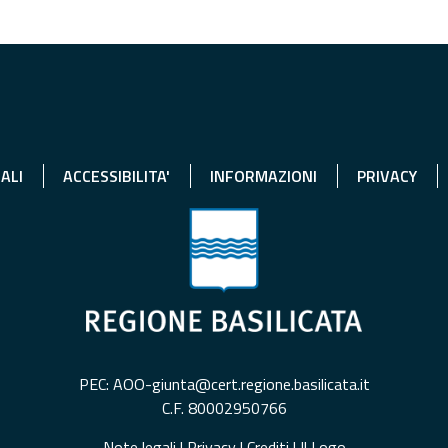
ALI
ACCESSIBILITA'
INFORMAZIONI
PRIVACY
PEC: AOO-giunta@cert.regione.basilicata.it
C.F. 80002950766
Note legali
|
Privacy
|
Crediti
|
Il Logo