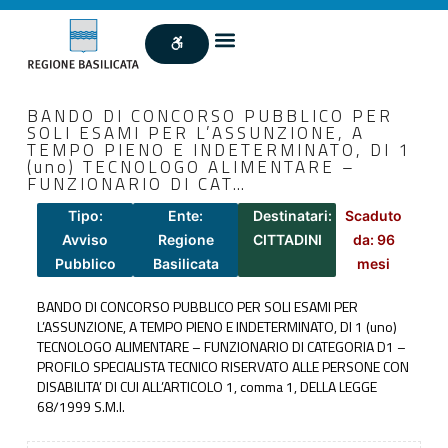
BANDO DI CONCORSO PUBBLICO PER
SOLI ESAMI PER L’ASSUNZIONE, A
TEMPO PIENO E INDETERMINATO, DI 1
(uno) TECNOLOGO ALIMENTARE –
FUNZIONARIO DI CAT…
Tipo:
Ente:
Destinatari:
Scaduto
Avviso
Regione
CITTADINI
da: 96
Pubblico
Basilicata
mesi
BANDO DI CONCORSO PUBBLICO PER SOLI ESAMI PER
L’ASSUNZIONE, A TEMPO PIENO E INDETERMINATO, DI 1 (uno)
TECNOLOGO ALIMENTARE – FUNZIONARIO DI CATEGORIA D1 –
PROFILO SPECIALISTA TECNICO RISERVATO ALLE PERSONE CON
DISABILITA’ DI CUI ALL’ARTICOLO 1, comma 1, DELLA LEGGE
68/1999 S.M.I.