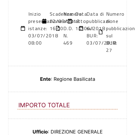
Inizio
Scadenza:
Numero
Data
Data di
Numero
presentazione
02/08/2018
atto:
atto:
pubblicazione
di
istanze:
16:00
D.D.
14/06/2018
sul
pubblicazio
03/07/2018
N.
BUR:
sul
08:00
469
03/07/2018
BUR:
27
Ente
: Regione Basilicata
IMPORTO TOTALE
Ufficio
: DIREZIONE GENERALE