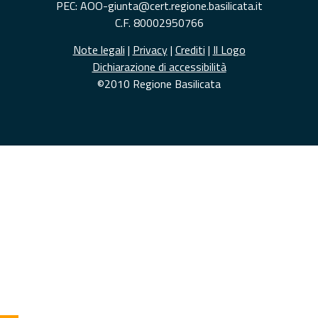
PEC: AOO-giunta@cert.regione.basilicata.it
C.F. 80002950766
Note legali
|
Privacy
|
Crediti
|
Il Logo
Dichiarazione di accessibilità
©2010 Regione Basilicata