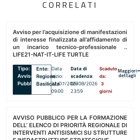
CORRELATI
Avviso per l’acquisizione di manifestazioni
di interesse finalizzata all’affidamento di
un incarico tecnico-professionale ..
LIFE21-NAT-IT-LIFE TURTLE
Data
Data di
Tipo:
Ente:
Scaduto
Maggiori
dettagli
inizio:
scadenza
:
Avviso
Regione
da:
22/07/2026
06/08/2026
Pubblico
Basilicata
3
09:00
23:59
giorni
AVVISO PUBBLICO PER LA FORMAZIONE
DELL’ ELENCO DI PRIORITÀ REGIONALE DI
INTERVENTI ANTISISMICI SU STRUTTURE