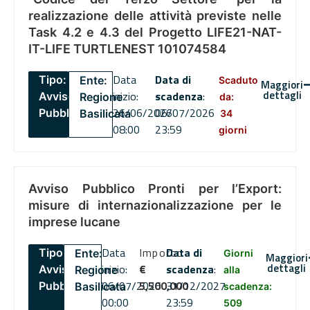
realizzazione delle attività previste nelle
Task 4.2 e 4.3 del Progetto LIFE21-NAT-
IT-LIFE TURTLENEST 101074584
Data
Data di
Tipo:
Ente:
Scaduto
Maggiori
dettagli
inizio:
scadenza
:
Avviso
Regione
da:
26/06/2026
06/07/2026
Pubblico
Basilicata
34
08:00
23:59
giorni
Avviso Pubblico Pronti per l’Export:
misure di internazionalizzazione per le
imprese lucane
Data
Importo
Data di
Tipo:
Ente:
Giorni
Maggiori
dettagli
inizio:
€
scadenza
:
Avviso
Regione
alla
06/07/2026
5,500,000
31/12/2027
Pubblico
Basilicata
scadenza:
00:00
23:59
509