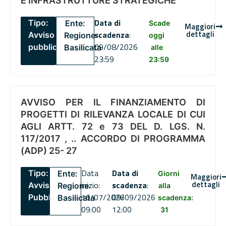
E INFRASTRUTTURE STRATEGICHE
Data di
Tipo:
Ente:
Scade
Maggiori
dettagli
scadenza
:
Avviso
Regione
oggi
09/08/2026
pubblico
Basilicata
alle
23:59
23:59
AVVISO PER IL FINANZIAMENTO DI
PROGETTI DI RILEVANZA LOCALE DI CUI
AGLI ARTT. 72 e 73 DEL D. LGS. N.
117/2017 , .. ACCORDO DI PROGRAMMA
(ADP) 25- 27
Data
Data di
Tipo:
Ente:
Giorni
Maggiori
dettagli
inizio:
scadenza
:
Avviso
Regione
alla
16/07/2026
09/09/2026
Pubblico
Basilicata
scadenza:
09:00
12:00
31