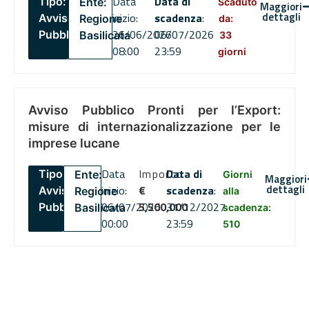
Data
Data di
Tipo:
Ente:
Scaduto
Maggiori
dettagli
inizio:
scadenza
:
Avviso
Regione
da:
26/06/2026
06/07/2026
Pubblico
Basilicata
33
08:00
23:59
giorni
Avviso Pubblico Pronti per l’Export:
misure di internazionalizzazione per le
imprese lucane
Data
Importo
Data di
Tipo:
Ente:
Giorni
Maggiori
dettagli
inizio:
€
scadenza
:
Avviso
Regione
alla
06/07/2026
5,500,000
31/12/2027
Pubblico
Basilicata
scadenza:
00:00
23:59
510