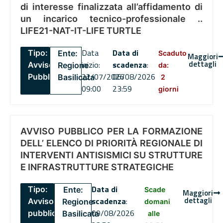
di interesse finalizzata all’affidamento di
un incarico tecnico-professionale ..
LIFE21-NAT-IT-LIFE TURTLE
Data
Data di
Tipo:
Ente:
Scaduto
Maggiori
dettagli
inizio:
scadenza
:
Avviso
Regione
da:
22/07/2026
06/08/2026
Pubblico
Basilicata
2
09:00
23:59
giorni
AVVISO PUBBLICO PER LA FORMAZIONE
DELL’ ELENCO DI PRIORITÀ REGIONALE DI
INTERVENTI ANTISISMICI SU STRUTTURE
E INFRASTRUTTURE STRATEGICHE
Data di
Tipo:
Ente:
Scade
Maggiori
dettagli
scadenza
:
Avviso
Regione
domani
09/08/2026
pubblico
Basilicata
alle