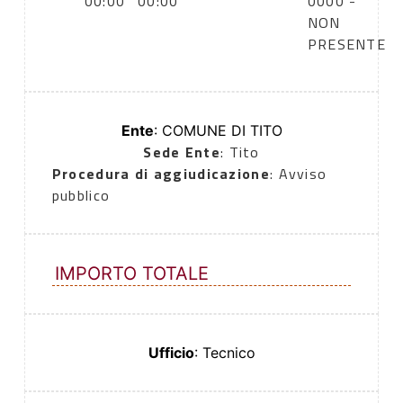
00:00
00:00
0000 -
NON
PRESENTE
Ente
: COMUNE DI TITO
Sede Ente
: Tito
Procedura di aggiudicazione
: Avviso
pubblico
IMPORTO TOTALE
Ufficio
: Tecnico