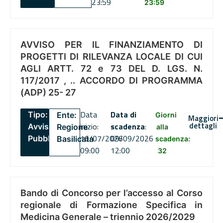
23:59
23:59
AVVISO PER IL FINANZIAMENTO DI
PROGETTI DI RILEVANZA LOCALE DI CUI
AGLI ARTT. 72 e 73 DEL D. LGS. N.
117/2017 , .. ACCORDO DI PROGRAMMA
(ADP) 25- 27
Data
Data di
Tipo:
Ente:
Giorni
Maggiori
dettagli
inizio:
scadenza
:
Avviso
Regione
alla
16/07/2026
09/09/2026
Pubblico
Basilicata
scadenza:
09:00
12:00
32
Bando di Concorso per l’accesso al Corso
regionale di Formazione Specifica in
Medicina Generale – triennio 2026/2029