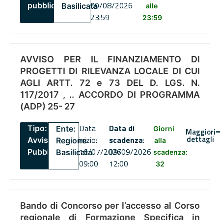
09/08/2026
pubblico
Basilicata
alle
23:59
23:59
AVVISO PER IL FINANZIAMENTO DI
PROGETTI DI RILEVANZA LOCALE DI CUI
AGLI ARTT. 72 e 73 DEL D. LGS. N.
117/2017 , .. ACCORDO DI PROGRAMMA
(ADP) 25- 27
Data
Data di
Tipo:
Ente:
Giorni
Maggiori
dettagli
inizio:
scadenza
:
Avviso
Regione
alla
16/07/2026
09/09/2026
Pubblico
Basilicata
scadenza:
09:00
12:00
32
Bando di Concorso per l’accesso al Corso
regionale di Formazione Specifica in