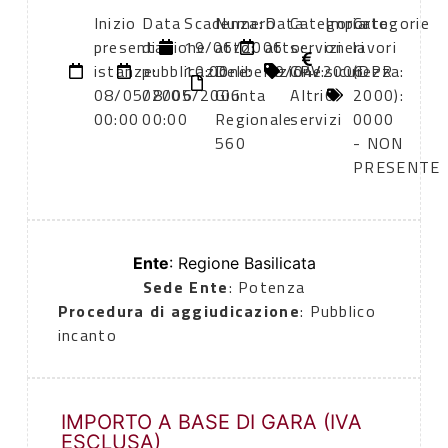
Inizio
Data
Scadenza:
Numero
Data
Categoria
Importo
Categorie
presentazione
di
19/06/2006
atto:
atto:
servizi
oneri
lavori
istanze:
pubblicazione:
10:00
Deliberazione
19/04/2006
CPV:
sicurezza:
(DPR
08/05/2006
08/05/2006
Giunta
Altri
0
2000):
00:00
00:00
Regionale
servizi
0000
560
- NON
PRESENTE
Ente
: Regione Basilicata
Sede Ente
: Potenza
Procedura di aggiudicazione
: Pubblico
incanto
IMPORTO A BASE DI GARA (IVA
ESCLUSA)