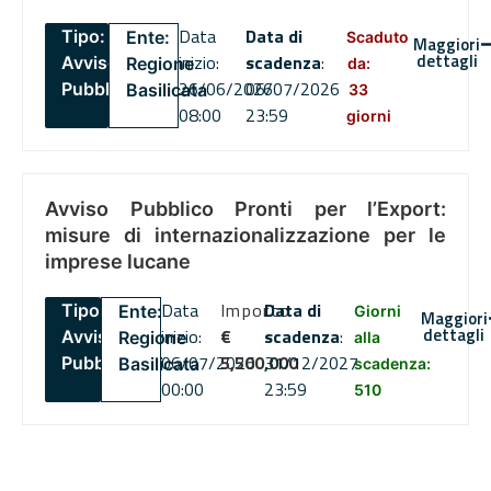
Data
Data di
Tipo:
Ente:
Scaduto
Maggiori
dettagli
inizio:
scadenza
:
Avviso
Regione
da:
26/06/2026
06/07/2026
Pubblico
Basilicata
33
08:00
23:59
giorni
Avviso Pubblico Pronti per l’Export:
misure di internazionalizzazione per le
imprese lucane
Data
Importo
Data di
Tipo:
Ente:
Giorni
Maggiori
dettagli
inizio:
€
scadenza
:
Avviso
Regione
alla
06/07/2026
5,500,000
31/12/2027
Pubblico
Basilicata
scadenza:
00:00
23:59
510