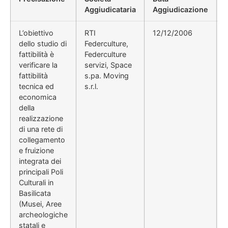
Aggiudicataria
Aggiudicazione
L’obiettivo
RTI
12/12/2006
D
dello studio di
Federculture,
fattibilità è
Federculture
verificare la
servizi, Space
fattibilità
s.pa. Moving
tecnica ed
s.r.l.
economica
della
realizzazione
di una rete di
collegamento
e fruizione
integrata dei
principali Poli
Culturali in
Basilicata
(Musei, Aree
archeologiche
statali e