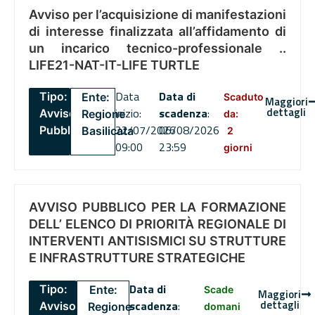
Avviso per l’acquisizione di manifestazioni
di interesse finalizzata all’affidamento di
un incarico tecnico-professionale ..
LIFE21-NAT-IT-LIFE TURTLE
Data
Data di
Tipo:
Ente:
Scaduto
Maggiori
dettagli
inizio:
scadenza
:
Avviso
Regione
da:
22/07/2026
06/08/2026
Pubblico
Basilicata
2
09:00
23:59
giorni
AVVISO PUBBLICO PER LA FORMAZIONE
DELL’ ELENCO DI PRIORITÀ REGIONALE DI
INTERVENTI ANTISISMICI SU STRUTTURE
E INFRASTRUTTURE STRATEGICHE
Data di
Tipo:
Ente:
Scade
Maggiori
dettagli
scadenza
:
Avviso
Regione
domani