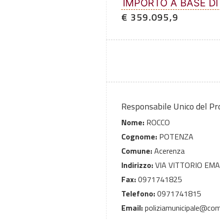
IMPORTO A BASE DI
€ 359.095,9
Responsabile Unico del P
Nome:
ROCCO
Cognome:
POTENZA
Comune:
Acerenza
Indirizzo:
VIA VITTORIO EMAN
Fax:
0971741825
Telefono:
0971741815
Email:
poliziamunicipale@com