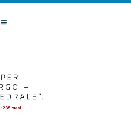
 PER
ERGO –
EDRALE”.
: 235 mesi