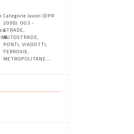
o
Categorie lavori (DPR
2000): OG3 -
za:
STRADE,
,98
AUTOSTRADE,
PONTI, VIADOTTI,
FERROVIE,
METROPOLITANE ...