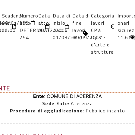
Scadenza:
Numero
Data
Data di
Data di
Categoria
Import
ione:
08/01/2007
atto:
atto:
inizio
fine
lavori
oneri
006
11:00
DETERMINA
06/12/2006
lavori:
lavori:
CPV:
sicurez
254
01/03/2007
01/09/2007
Opere
11.611
d'arte e
strutture
NTE
Ente
: COMUNE DI ACERENZA
Sede Ente
: Acerenza
Procedura di aggiudicazione
: Pubblico incanto