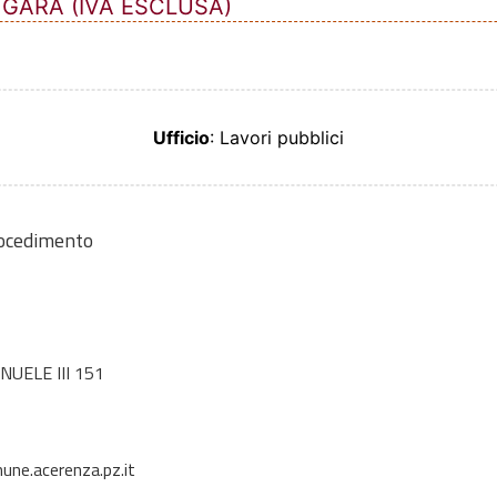
 GARA (IVA ESCLUSA)
Ufficio
: Lavori pubblici
rocedimento
UELE III 151
une.acerenza.pz.it