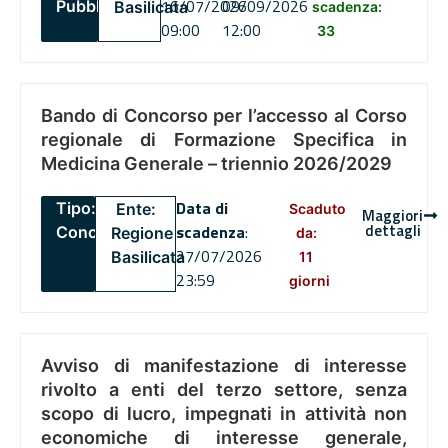
16/07/2026
09/09/2026
Pubblico
Basilicata
scadenza:
09:00
12:00
33
Bando di Concorso per l’accesso al Corso
regionale di Formazione Specifica in
Medicina Generale – triennio 2026/2029
Data di
Tipo:
Ente:
Scaduto
Maggiori
dettagli
scadenza
:
Concorsi
Regione
da:
27/07/2026
Basilicata
11
23:59
giorni
Avviso di manifestazione di interesse
rivolto a enti del terzo settore, senza
scopo di lucro, impegnati in attività non
economiche di interesse generale,