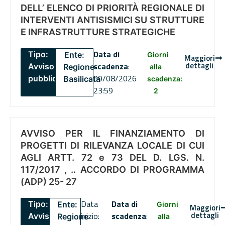
DELL’ ELENCO DI PRIORITÀ REGIONALE DI
INTERVENTI ANTISISMICI SU STRUTTURE
E INFRASTRUTTURE STRATEGICHE
Data di
Tipo:
Ente:
Giorni
Maggiori
dettagli
scadenza
:
Avviso
Regione
alla
09/08/2026
pubblico
Basilicata
scadenza:
23:59
2
AVVISO PER IL FINANZIAMENTO DI
PROGETTI DI RILEVANZA LOCALE DI CUI
AGLI ARTT. 72 e 73 DEL D. LGS. N.
117/2017 , .. ACCORDO DI PROGRAMMA
(ADP) 25- 27
Data
Data di
Tipo:
Ente:
Giorni
Maggiori
dettagli
inizio:
scadenza
:
Avviso
Regione
alla