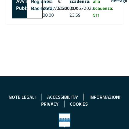
dettagli
inizio:
€
scadenza
:
Avviso
Regione
alla
06/07/2026
5,500,000
31/12/2027
Pubblico
Basilicata
scadenza:
00:00
23:59
511
NOTE LEGALI
ACCESSIBILITA'
INFORMAZIONI
PRIVACY
COOKIES