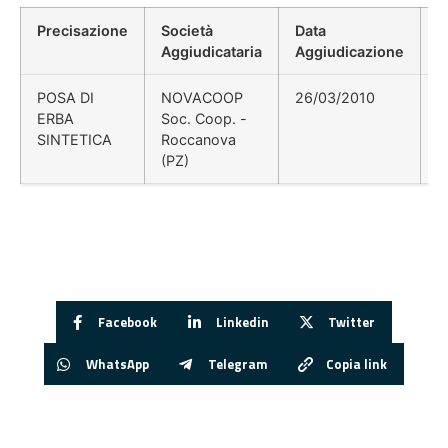
Precisazione
Società
Data
P
Aggiudicataria
Aggiudicazione
D
POSA DI
NOVACOOP
26/03/2010
d
ERBA
Soc. Coop. -
d
SINTETICA
Roccanova
(PZ)
Facebook
Linkedin
Twitter
WhatsApp
Telegram
Copia link