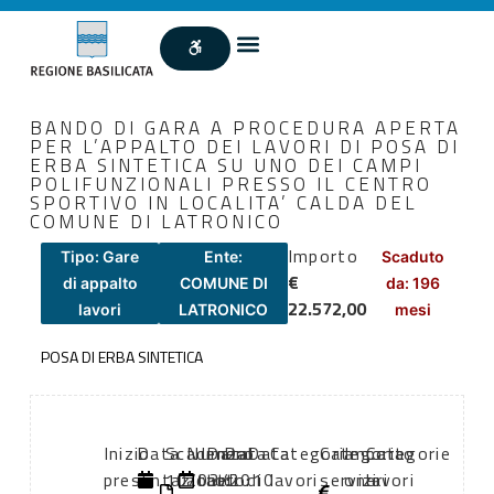
BANDO DI GARA A PROCEDURA APERTA
PER L’APPALTO DEI LAVORI DI POSA DI
ERBA SINTETICA SU UNO DEI CAMPI
POLIFUNZIONALI PRESSO IL CENTRO
SPORTIVO IN LOCALITA’ CALDA DEL
COMUNE DI LATRONICO
Importo
Tipo: Gare
Ente:
Scaduto
€
di appalto
COMUNE DI
da: 196
22.572,00
lavori
LATRONICO
mesi
POSA DI ERBA SINTETICA
Inizio
Data
Scadenza:
Numero
Data
Data
Data
Categoria
Categoria
Importo
Categorie
presentazione
di
10/03/2010
atto:
atto:
di
di
lavori
servizi
oneri
lavori