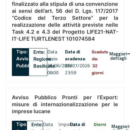
finalizzato alla stipula di una convenzione
ai sensi dell’art. 56 del D. Lgs. 117/2017
“Codice del Terzo Settore” per la
realizzazione delle attività previste nelle
Task 4.2 e 4.3 del Progetto LIFE21-NAT-
IT-LIFE TURTLENEST 101074584
Data
Data di
Tipo:
Ente:
Scaduto
Maggiori
dettagli
inizio:
scadenza
:
Avviso
Regione
da:
26/06/2026
06/07/2026
Pubblico
Basilicata
32
08:00
23:59
giorni
Avviso Pubblico Pronti per l’Export:
misure di internazionalizzazione per le
imprese lucane
Data
Importo
Data di
Tipo:
Ente:
Giorni
Maggiori