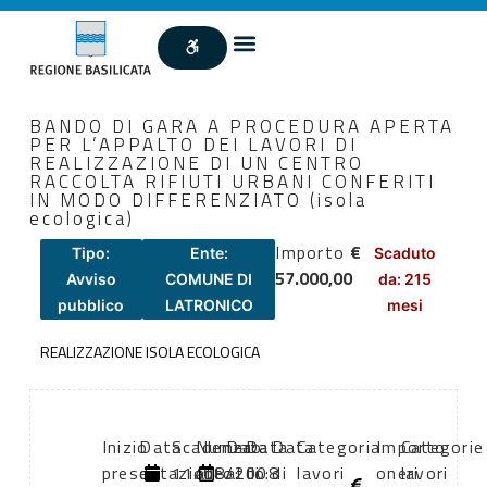
BANDO DI GARA A PROCEDURA APERTA
PER L’APPALTO DEI LAVORI DI
REALIZZAZIONE DI UN CENTRO
RACCOLTA RIFIUTI URBANI CONFERITI
IN MODO DIFFERENZIATO (isola
ecologica)
Importo
€
Tipo:
Ente:
Scaduto
57.000,00
Avviso
COMUNE DI
da: 215
pubblico
LATRONICO
mesi
REALIZZAZIONE ISOLA ECOLOGICA
Inizio
Data
Scadenza:
Numero
Data
Data
Data
Categoria
Importo
Categorie
presentazione
di
11/08/2008
atto:
atto:
di
di
lavori
oneri
lavori