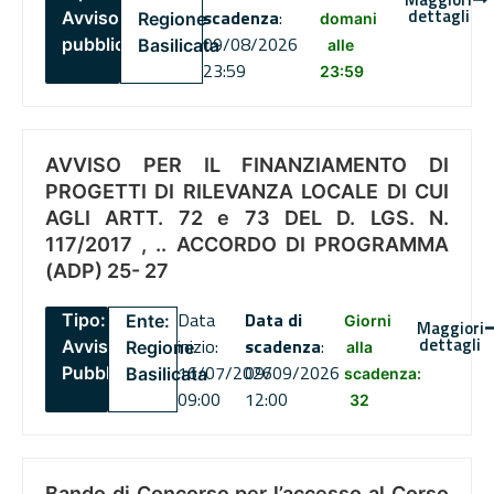
dettagli
scadenza
:
Avviso
Regione
domani
09/08/2026
pubblico
Basilicata
alle
23:59
23:59
AVVISO PER IL FINANZIAMENTO DI
PROGETTI DI RILEVANZA LOCALE DI CUI
AGLI ARTT. 72 e 73 DEL D. LGS. N.
117/2017 , .. ACCORDO DI PROGRAMMA
(ADP) 25- 27
Data
Data di
Tipo:
Ente:
Giorni
Maggiori
dettagli
inizio:
scadenza
:
Avviso
Regione
alla
16/07/2026
09/09/2026
Pubblico
Basilicata
scadenza:
09:00
12:00
32
Bando di Concorso per l’accesso al Corso