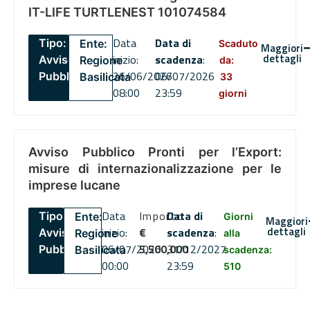
IT-LIFE TURTLENEST 101074584
Data
Data di
Tipo:
Ente:
Scaduto
Maggiori
dettagli
inizio:
scadenza
:
Avviso
Regione
da:
26/06/2026
06/07/2026
Pubblico
Basilicata
33
08:00
23:59
giorni
Avviso Pubblico Pronti per l’Export:
misure di internazionalizzazione per le
imprese lucane
Data
Importo
Data di
Tipo:
Ente:
Giorni
Maggiori
dettagli
inizio:
€
scadenza
:
Avviso
Regione
alla
06/07/2026
5,500,000
31/12/2027
Pubblico
Basilicata
scadenza:
00:00
23:59
510