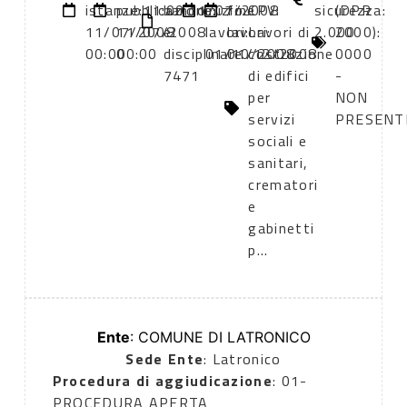
istanze:
pubblicazione:
11:00
bando
11/07/2008
inizio
fine
CPV:
sicurezza:
(DPR
11/07/2008
11/07/2008
e
lavori:
lavori:
Lavori di
2.000
2000):
00:00
00:00
disciplinare
01/10/2008
01/12/2008
costruzione
0000
7471
di edifici
-
per
NON
servizi
PRESENT
sociali e
sanitari,
crematori
e
gabinetti
p...
Ente
: COMUNE DI LATRONICO
Sede Ente
: Latronico
Procedura di aggiudicazione
: 01-
PROCEDURA APERTA