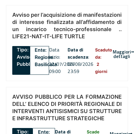
Avviso per l’acquisizione di manifestazioni
di interesse finalizzata all’affidamento di
un incarico tecnico-professionale ..
LIFE21-NAT-IT-LIFE TURTLE
Data
Data di
Tipo:
Ente:
Scaduto
Maggiori
dettagli
inizio:
scadenza
:
Avviso
Regione
da:
22/07/2026
06/08/2026
Pubblico
Basilicata
2
09:00
23:59
giorni
AVVISO PUBBLICO PER LA FORMAZIONE
DELL’ ELENCO DI PRIORITÀ REGIONALE DI
INTERVENTI ANTISISMICI SU STRUTTURE
E INFRASTRUTTURE STRATEGICHE
Data di
Tipo:
Ente:
Scade
Maggiori