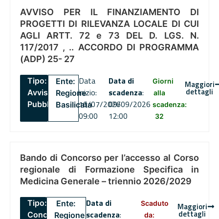
AVVISO PER IL FINANZIAMENTO DI
PROGETTI DI RILEVANZA LOCALE DI CUI
AGLI ARTT. 72 e 73 DEL D. LGS. N.
117/2017 , .. ACCORDO DI PROGRAMMA
(ADP) 25- 27
Data
Data di
Tipo:
Ente:
Giorni
Maggiori
dettagli
inizio:
scadenza
:
Avviso
Regione
alla
16/07/2026
09/09/2026
Pubblico
Basilicata
scadenza:
09:00
12:00
32
Bando di Concorso per l’accesso al Corso
regionale di Formazione Specifica in
Medicina Generale – triennio 2026/2029
Data di
Tipo:
Ente:
Scaduto
Maggiori
dettagli
scadenza
:
Concorsi
Regione
da: