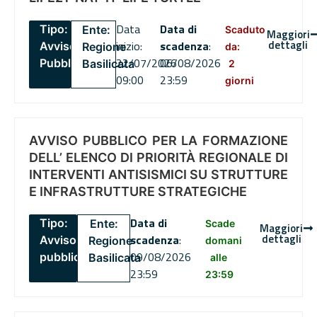
Data
Data di
Tipo:
Ente:
Scaduto
Maggiori
dettagli
inizio:
scadenza
:
Avviso
Regione
da:
22/07/2026
06/08/2026
Pubblico
Basilicata
2
09:00
23:59
giorni
AVVISO PUBBLICO PER LA FORMAZIONE
DELL’ ELENCO DI PRIORITÀ REGIONALE DI
INTERVENTI ANTISISMICI SU STRUTTURE
E INFRASTRUTTURE STRATEGICHE
Data di
Tipo:
Ente:
Scade
Maggiori
dettagli
scadenza
:
Avviso
Regione
domani
09/08/2026
pubblico
Basilicata
alle
23:59
23:59