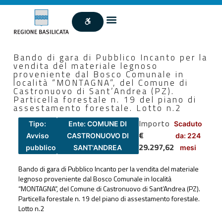
Bando di gara di Pubblico Incanto per la
vendita del materiale legnoso
proveniente dal Bosco Comunale in
località “MONTAGNA”, del Comune di
Castronuovo di Sant’Andrea (PZ).
Particella forestale n. 19 del piano di
assestamento forestale. Lotto n.2
Importo
Tipo:
Ente: COMUNE DI
Scaduto
€
Avviso
CASTRONUOVO DI
da: 224
29.297,62
pubblico
SANT'ANDREA
mesi
Bando di gara di Pubblico Incanto per la vendita del materiale
legnoso proveniente dal Bosco Comunale in località
“MONTAGNA”, del Comune di Castronuovo di Sant’Andrea (PZ).
Particella forestale n. 19 del piano di assestamento forestale.
Lotto n.2