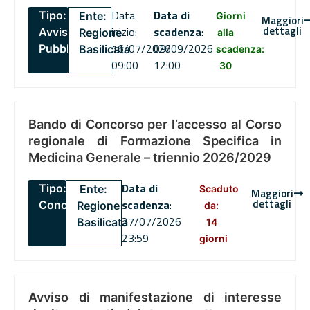
Data
Data di
Tipo:
Ente:
Giorni
Maggiori
dettagli
inizio:
scadenza
:
Avviso
Regione
alla
16/07/2026
09/09/2026
Pubblico
Basilicata
scadenza:
09:00
12:00
30
Bando di Concorso per l’accesso al Corso
regionale di Formazione Specifica in
Medicina Generale – triennio 2026/2029
Data di
Tipo:
Ente:
Scaduto
Maggiori
dettagli
scadenza
:
Concorsi
Regione
da:
27/07/2026
Basilicata
14
23:59
giorni
Avviso di manifestazione di interesse