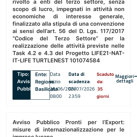
rivolto a enti del terzo settore, senza
scopo di lucro, impegnati in attività non
economiche di interesse generale,
finalizzato alla stipula di una convenzione
ai sensi dell’art. 56 del D. Lgs. 117/2017
“Codice del Terzo Settore” per la
realizzazione delle attività previste nelle
Task 4.2 e 4.3 del Progetto LIFE21-NAT-
IT-LIFE TURTLENEST 101074584
Data
Data di
Tipo:
Ente:
Scaduto
Maggiori
dettagli
inizio:
scadenza
:
Avviso
Regione
da:
26/06/2026
06/07/2026
Pubblico
Basilicata
35
08:00
23:59
giorni
Avviso Pubblico Pronti per l’Export:
misure di internazionalizzazione per le
imprese lucane