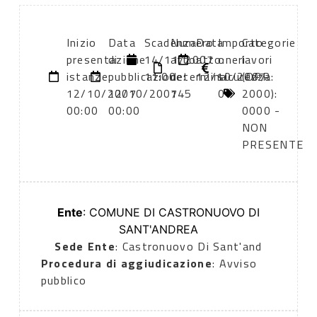
Inizio
Data
Scadenza:
Numero
Data
Importo
Categorie
presentazione
di
14/11/2007
atto:
atto:
oneri
lavori
istanze:
pubblicazione:
11:00
determina
12/10/2007
sicurezza:
(DPR
12/10/2007
12/10/2007
145
0
2000):
00:00
00:00
0000 -
NON
PRESENTE
Ente
: COMUNE DI CASTRONUOVO DI
SANT'ANDREA
Sede Ente
: Castronuovo Di Sant'and
Procedura di aggiudicazione
: Avviso
pubblico