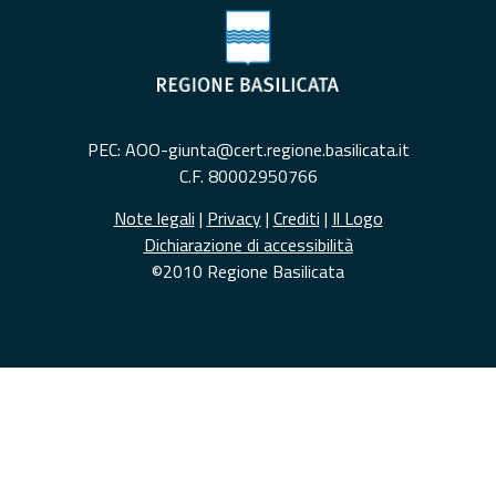
PEC: AOO-giunta@cert.regione.basilicata.it
C.F. 80002950766
Note legali
|
Privacy
|
Crediti
|
Il Logo
Dichiarazione di accessibilità
©2010 Regione Basilicata