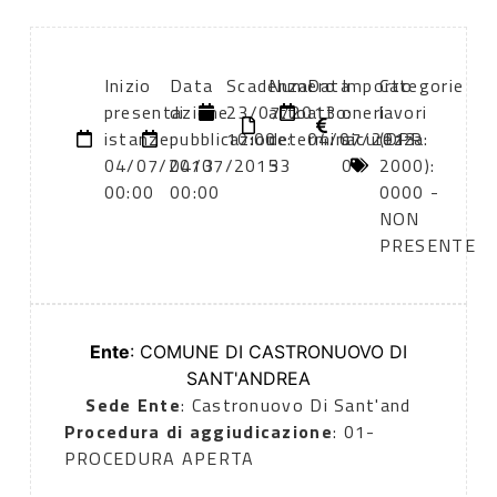
Inizio
Data
Scadenza:
Numero
Data
Importo
Categorie
presentazione
di
23/07/2013
atto:
atto:
oneri
lavori
istanze:
pubblicazione:
10:00
determina
04/07/2013
sicurezza:
(DPR
04/07/2013
04/07/2013
53
0
2000):
00:00
00:00
0000 -
NON
PRESENTE
Ente
: COMUNE DI CASTRONUOVO DI
SANT'ANDREA
Sede Ente
: Castronuovo Di Sant'and
Procedura di aggiudicazione
: 01-
PROCEDURA APERTA