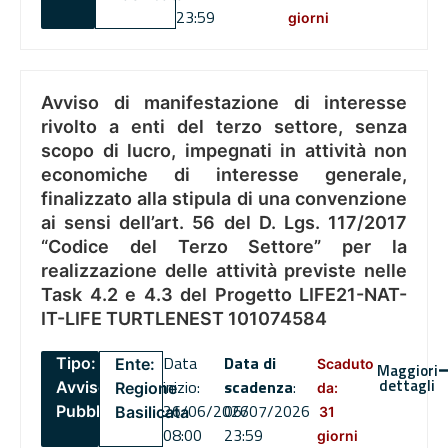
23:59
giorni
Avviso di manifestazione di interesse
rivolto a enti del terzo settore, senza
scopo di lucro, impegnati in attività non
economiche di interesse generale,
finalizzato alla stipula di una convenzione
ai sensi dell’art. 56 del D. Lgs. 117/2017
“Codice del Terzo Settore” per la
realizzazione delle attività previste nelle
Task 4.2 e 4.3 del Progetto LIFE21-NAT-
IT-LIFE TURTLENEST 101074584
Data
Data di
Tipo:
Ente:
Scaduto
Maggiori
dettagli
inizio:
scadenza
:
Avviso
Regione
da:
26/06/2026
06/07/2026
Pubblico
Basilicata
31
08:00
23:59
giorni