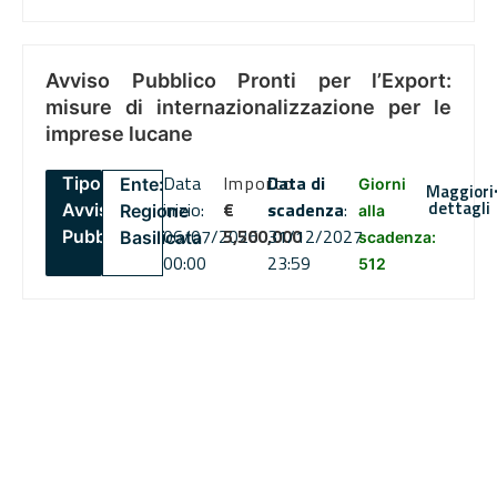
Avviso Pubblico Pronti per l’Export:
misure di internazionalizzazione per le
imprese lucane
Data
Importo
Data di
Tipo:
Ente:
Giorni
Maggiori
dettagli
inizio:
€
scadenza
:
Avviso
Regione
alla
06/07/2026
5,500,000
31/12/2027
Pubblico
Basilicata
scadenza:
00:00
23:59
512