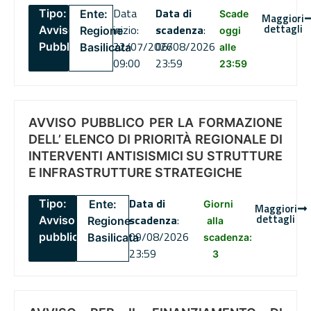
Data
Data di
Tipo:
Ente:
Scade
Maggiori
dettagli
inizio:
scadenza
:
Avviso
Regione
oggi
22/07/2026
06/08/2026
Pubblico
Basilicata
alle
09:00
23:59
23:59
AVVISO PUBBLICO PER LA FORMAZIONE
DELL’ ELENCO DI PRIORITÀ REGIONALE DI
INTERVENTI ANTISISMICI SU STRUTTURE
E INFRASTRUTTURE STRATEGICHE
Data di
Tipo:
Ente:
Giorni
Maggiori
dettagli
scadenza
:
Avviso
Regione
alla
09/08/2026
pubblico
Basilicata
scadenza:
23:59
3