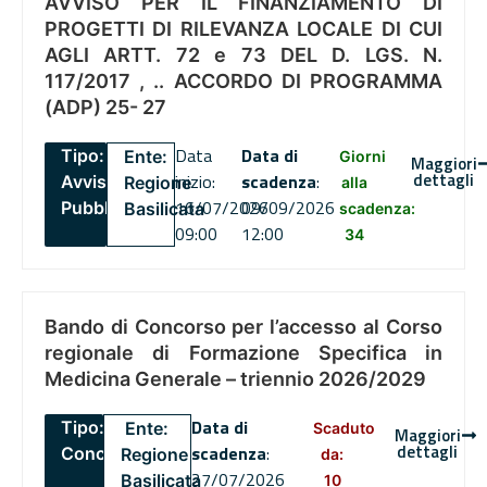
AVVISO PER IL FINANZIAMENTO DI
PROGETTI DI RILEVANZA LOCALE DI CUI
AGLI ARTT. 72 e 73 DEL D. LGS. N.
117/2017 , .. ACCORDO DI PROGRAMMA
(ADP) 25- 27
Data
Data di
Tipo:
Ente:
Giorni
Maggiori
dettagli
inizio:
scadenza
:
Avviso
Regione
alla
16/07/2026
09/09/2026
Pubblico
Basilicata
scadenza:
09:00
12:00
34
Bando di Concorso per l’accesso al Corso
regionale di Formazione Specifica in
Medicina Generale – triennio 2026/2029
Data di
Tipo:
Ente:
Scaduto
Maggiori
dettagli
scadenza
:
Concorsi
Regione
da:
27/07/2026
Basilicata
10