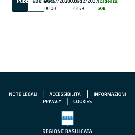
06/07/2026
5,500,000
31/12/2027
Pubblico
Basilicata
scadenza:
00:00
23:59
509
NOTE LEGALI
ACCESSIBILITA'
INFORMAZIONI
PRIVACY
COOKIES