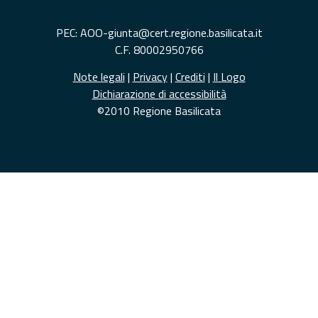
PEC: AOO-giunta@cert.regione.basilicata.it
C.F. 80002950766
Note legali
|
Privacy
|
Crediti
|
Il Logo
Dichiarazione di accessibilità
©2010 Regione Basilicata