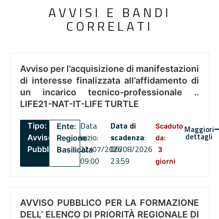
AVVISI E BANDI
CORRELATI
Avviso per l’acquisizione di manifestazioni
di interesse finalizzata all’affidamento di
un incarico tecnico-professionale ..
LIFE21-NAT-IT-LIFE TURTLE
Data
Data di
Tipo:
Ente:
Scaduto
Maggiori
dettagli
inizio:
scadenza
:
Avviso
Regione
da:
22/07/2026
06/08/2026
Pubblico
Basilicata
3
09:00
23:59
giorni
AVVISO PUBBLICO PER LA FORMAZIONE
DELL’ ELENCO DI PRIORITÀ REGIONALE DI