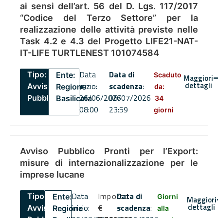
ai sensi dell’art. 56 del D. Lgs. 117/2017
“Codice del Terzo Settore” per la
realizzazione delle attività previste nelle
Task 4.2 e 4.3 del Progetto LIFE21-NAT-
IT-LIFE TURTLENEST 101074584
Data
Data di
Tipo:
Ente:
Scaduto
Maggiori
dettagli
inizio:
scadenza
:
Avviso
Regione
da:
26/06/2026
06/07/2026
Pubblico
Basilicata
34
08:00
23:59
giorni
Avviso Pubblico Pronti per l’Export:
misure di internazionalizzazione per le
imprese lucane
Data
Importo
Data di
Tipo:
Ente:
Giorni
Maggiori
dettagli
inizio:
€
scadenza
:
Avviso
Regione
alla