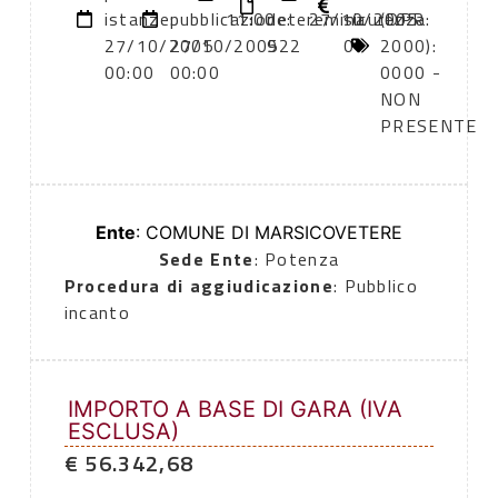
istanze:
pubblicazione:
11:00
deteremina
27/10/2005
sicurezza:
(DPR
27/10/2005
27/10/2005
922
0
2000):
00:00
00:00
0000 -
NON
PRESENTE
Ente
: COMUNE DI MARSICOVETERE
Sede Ente
: Potenza
Procedura di aggiudicazione
: Pubblico
incanto
IMPORTO A BASE DI GARA (IVA
ESCLUSA)
€ 56.342,68