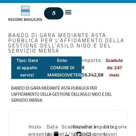
BANDO DI GARA MEDIANTE ASTA
PUBBLICA PER L’AFFIDAMENTO DELLA
GESTIONE DELL’ASILO NIDO E DEL
SERVIZIO MENSA
Importo
Tipo: Gare
Ente:
Scaduto
€
di appalto
COMUNE DI
da: 247
56.342,68
servizi
MARSICOVETERE
mesi
BANDO DI GARA MEDIANTE ASTA PUBBLICA PER
L’AFFIDAMENTO DELLA GESTIONE DELL’ASILO NIDO E DEL
SERVIZIO MENSA
Inizio
Data
Scadenza:
Numero
Data
Importo
Categorie
presentazione
di
12/12/2005
atto:
atto:
oneri
lavori