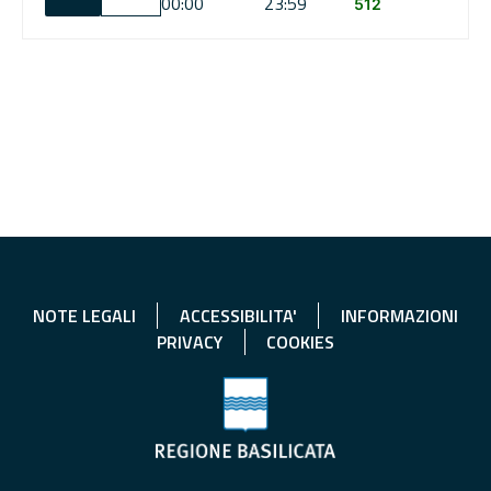
00:00
23:59
512
NOTE LEGALI
ACCESSIBILITA'
INFORMAZIONI
PRIVACY
COOKIES