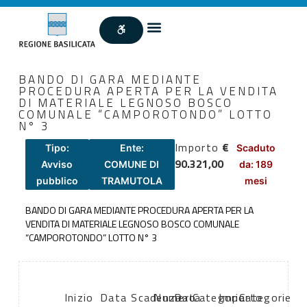
BANDO DI GARA MEDIANTE
PROCEDURA APERTA PER LA VENDITA
DI MATERIALE LEGNOSO BOSCO
COMUNALE “CAMPOROTONDO” LOTTO
N° 3
Importo
€
Tipo:
Ente:
Scaduto
90.321,00
Avviso
COMUNE DI
da: 189
pubblico
TRAMUTOLA
mesi
BANDO DI GARA MEDIANTE PROCEDURA APERTA PER LA
VENDITA DI MATERIALE LEGNOSO BOSCO COMUNALE
“CAMPOROTONDO” LOTTO N° 3
Inizio
Data
Scadenza:
Numero
Data
Categoria
Importo
Categorie