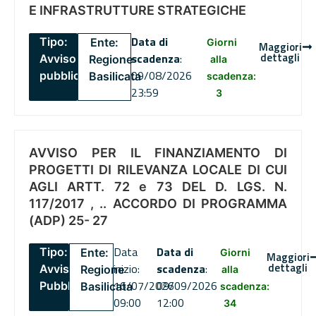
E INFRASTRUTTURE STRATEGICHE
Data di
Tipo:
Ente:
Giorni
Maggiori
dettagli
scadenza
:
Avviso
Regione
alla
09/08/2026
pubblico
Basilicata
scadenza:
23:59
3
AVVISO PER IL FINANZIAMENTO DI
PROGETTI DI RILEVANZA LOCALE DI CUI
AGLI ARTT. 72 e 73 DEL D. LGS. N.
117/2017 , .. ACCORDO DI PROGRAMMA
(ADP) 25- 27
Data
Data di
Tipo:
Ente:
Giorni
Maggiori
dettagli
inizio:
scadenza
:
Avviso
Regione
alla
16/07/2026
09/09/2026
Pubblico
Basilicata
scadenza:
09:00
12:00
34