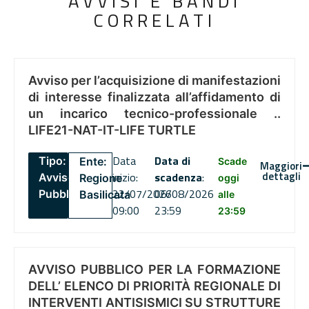
AVVISI E BANDI
CORRELATI
Avviso per l’acquisizione di manifestazioni
di interesse finalizzata all’affidamento di
un incarico tecnico-professionale ..
LIFE21-NAT-IT-LIFE TURTLE
Data
Data di
Tipo:
Ente:
Scade
Maggiori
dettagli
inizio:
scadenza
:
Avviso
Regione
oggi
22/07/2026
06/08/2026
Pubblico
Basilicata
alle
09:00
23:59
23:59
AVVISO PUBBLICO PER LA FORMAZIONE
DELL’ ELENCO DI PRIORITÀ REGIONALE DI
INTERVENTI ANTISISMICI SU STRUTTURE