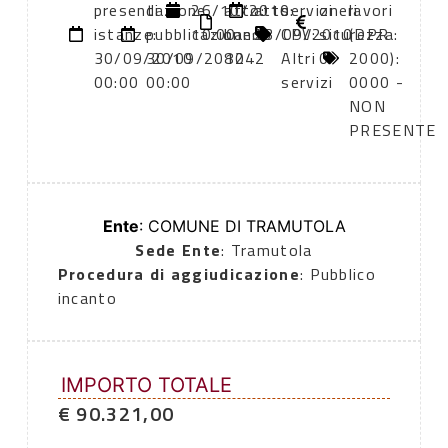
presentazione
di
26/10/2010
atto:
atto:
servizi
oneri
lavori
istanze:
pubblicazione:
10:00
bando
23/09/2010
CPV:
sicurezza:
(DPR
30/09/2010
30/09/2010
8242
Altri
0
2000):
00:00
00:00
servizi
0000 -
NON
PRESENTE
Ente
: COMUNE DI TRAMUTOLA
Sede Ente
: Tramutola
Procedura di aggiudicazione
: Pubblico
incanto
IMPORTO TOTALE
€ 90.321,00