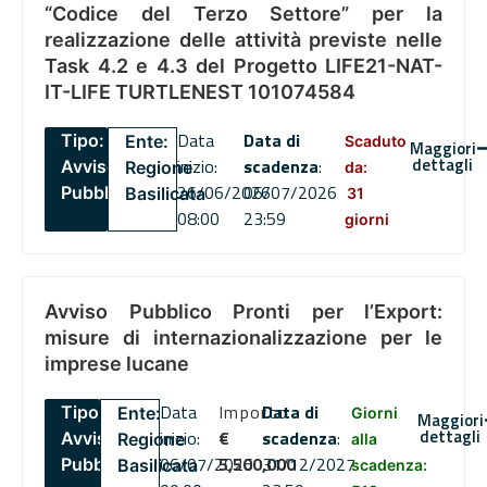
“Codice del Terzo Settore” per la
realizzazione delle attività previste nelle
Task 4.2 e 4.3 del Progetto LIFE21-NAT-
IT-LIFE TURTLENEST 101074584
Data
Data di
Tipo:
Ente:
Scaduto
Maggiori
dettagli
inizio:
scadenza
:
Avviso
Regione
da:
26/06/2026
06/07/2026
Pubblico
Basilicata
31
08:00
23:59
giorni
Avviso Pubblico Pronti per l’Export:
misure di internazionalizzazione per le
imprese lucane
Data
Importo
Data di
Tipo:
Ente:
Giorni
Maggiori
dettagli
inizio:
€
scadenza
:
Avviso
Regione
alla
06/07/2026
5,500,000
31/12/2027
Pubblico
Basilicata
scadenza: