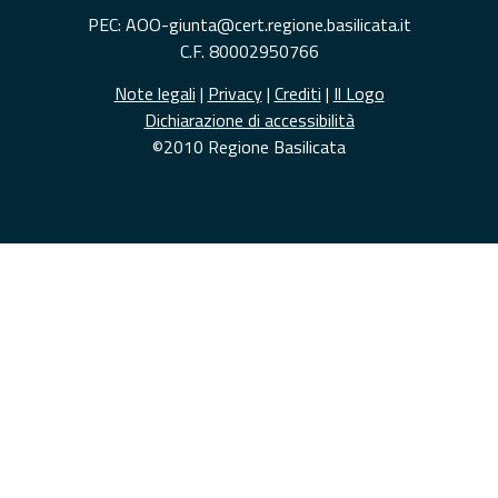
PEC: AOO-giunta@cert.regione.basilicata.it
C.F. 80002950766
Note legali
|
Privacy
|
Crediti
|
Il Logo
Dichiarazione di accessibilità
©2010 Regione Basilicata