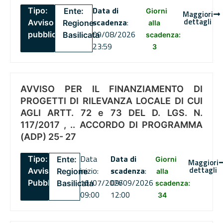
Data di
Tipo:
Ente:
Giorni
Maggiori
dettagli
scadenza
:
Avviso
Regione
alla
09/08/2026
pubblico
Basilicata
scadenza:
23:59
3
AVVISO PER IL FINANZIAMENTO DI
PROGETTI DI RILEVANZA LOCALE DI CUI
AGLI ARTT. 72 e 73 DEL D. LGS. N.
117/2017 , .. ACCORDO DI PROGRAMMA
(ADP) 25- 27
Data
Data di
Tipo:
Ente:
Giorni
Maggiori
dettagli
inizio:
scadenza
:
Avviso
Regione
alla
16/07/2026
09/09/2026
Pubblico
Basilicata
scadenza:
09:00
12:00
34