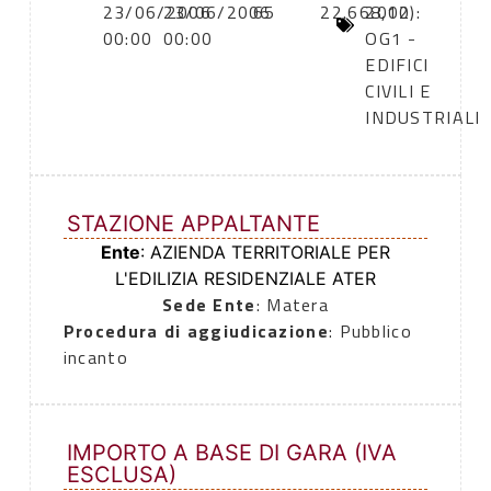
23/06/2006
23/06/2006
65
22.668,12
2000):
00:00
00:00
OG1 -
EDIFICI
CIVILI E
INDUSTRIALI
STAZIONE APPALTANTE
Ente
: AZIENDA TERRITORIALE PER
L'EDILIZIA RESIDENZIALE ATER
Sede Ente
: Matera
Procedura di aggiudicazione
: Pubblico
incanto
IMPORTO A BASE DI GARA (IVA
ESCLUSA)