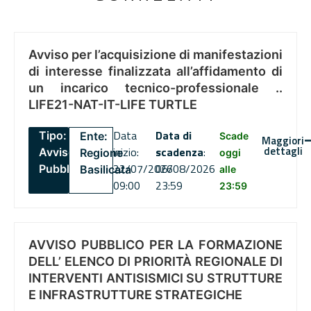
Avviso per l’acquisizione di manifestazioni
di interesse finalizzata all’affidamento di
un incarico tecnico-professionale ..
LIFE21-NAT-IT-LIFE TURTLE
Data
Data di
Tipo:
Ente:
Scade
Maggiori
dettagli
inizio:
scadenza
:
Avviso
Regione
oggi
22/07/2026
06/08/2026
Pubblico
Basilicata
alle
09:00
23:59
23:59
AVVISO PUBBLICO PER LA FORMAZIONE
DELL’ ELENCO DI PRIORITÀ REGIONALE DI
INTERVENTI ANTISISMICI SU STRUTTURE
E INFRASTRUTTURE STRATEGICHE