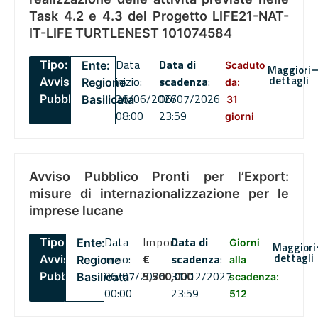
Task 4.2 e 4.3 del Progetto LIFE21-NAT-
IT-LIFE TURTLENEST 101074584
Data
Data di
Tipo:
Ente:
Scaduto
Maggiori
dettagli
inizio:
scadenza
:
Avviso
Regione
da:
26/06/2026
06/07/2026
Pubblico
Basilicata
31
08:00
23:59
giorni
Avviso Pubblico Pronti per l’Export:
misure di internazionalizzazione per le
imprese lucane
Data
Importo
Data di
Tipo:
Ente:
Giorni
Maggiori
dettagli
inizio:
€
scadenza
:
Avviso
Regione
alla
06/07/2026
5,500,000
31/12/2027
Pubblico
Basilicata
scadenza:
00:00
23:59
512