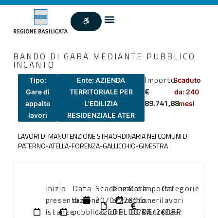
BANDO DI GARA MEDIANTE PUBBLICO
INCANTO
Importo
Tipo:
Ente: AZIENDA
Scaduto
€
Gare di
TERRITORIALE PER
da: 240
89.741,88
appalto
L'EDILIZIA
mesi
lavori
RESIDENZIALE ATER
LAVORI DI MANUTENZIONE STRAORDINARIA NEI COMUNI DI
PATERNO-ATELLA-FORENZA-GALLICCHIO-GINESTRA
Inizio
Data
Scadenza:
Numero
Data
Importo
Categorie
presentazione
di
20/07/2006
atto:
atto:
oneri
lavori
istanze:
pubblicazione:
10:00
DELIBERA
08/06/2006
sicurezza:
(DPR