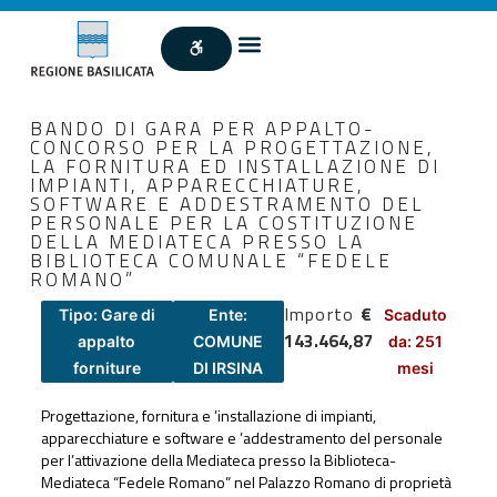
BANDO DI GARA PER APPALTO-
CONCORSO PER LA PROGETTAZIONE,
LA FORNITURA ED INSTALLAZIONE DI
IMPIANTI, APPARECCHIATURE,
SOFTWARE E ADDESTRAMENTO DEL
PERSONALE PER LA COSTITUZIONE
DELLA MEDIATECA PRESSO LA
BIBLIOTECA COMUNALE “FEDELE
ROMANO”
Importo
€
Tipo: Gare di
Ente:
Scaduto
143.464,87
appalto
COMUNE
da: 251
forniture
DI IRSINA
mesi
Progettazione, fornitura e ’installazione di impianti,
apparecchiature e software e ’addestramento del personale
per l’attivazione della Mediateca presso la Biblioteca-
Mediateca “Fedele Romano” nel Palazzo Romano di proprietà