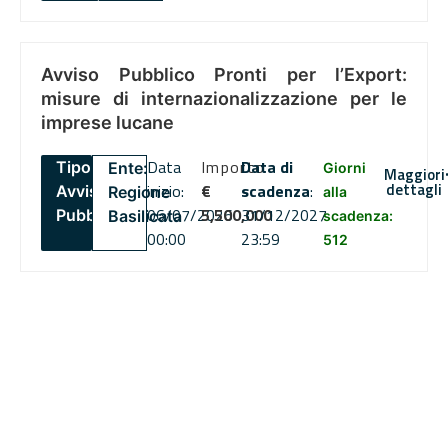
Avviso Pubblico Pronti per l’Export:
misure di internazionalizzazione per le
imprese lucane
Data
Importo
Data di
Tipo:
Ente:
Giorni
Maggiori
dettagli
inizio:
€
scadenza
:
Avviso
Regione
alla
06/07/2026
5,500,000
31/12/2027
Pubblico
Basilicata
scadenza:
00:00
23:59
512