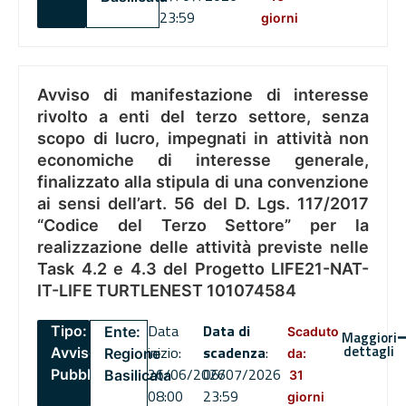
23:59
giorni
Avviso di manifestazione di interesse
rivolto a enti del terzo settore, senza
scopo di lucro, impegnati in attività non
economiche di interesse generale,
finalizzato alla stipula di una convenzione
ai sensi dell’art. 56 del D. Lgs. 117/2017
“Codice del Terzo Settore” per la
realizzazione delle attività previste nelle
Task 4.2 e 4.3 del Progetto LIFE21-NAT-
IT-LIFE TURTLENEST 101074584
Data
Data di
Tipo:
Ente:
Scaduto
Maggiori
dettagli
inizio:
scadenza
:
Avviso
Regione
da:
26/06/2026
06/07/2026
Pubblico
Basilicata
31
08:00
23:59
giorni