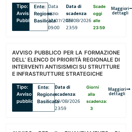
Data
Data di
Tipo:
Ente:
Scade
Maggiori
dettagli
inizio:
scadenza
:
Avviso
Regione
oggi
22/07/2026
06/08/2026
Pubblico
Basilicata
alle
09:00
23:59
23:59
AVVISO PUBBLICO PER LA FORMAZIONE
DELL’ ELENCO DI PRIORITÀ REGIONALE DI
INTERVENTI ANTISISMICI SU STRUTTURE
E INFRASTRUTTURE STRATEGICHE
Data di
Tipo:
Ente:
Giorni
Maggiori
dettagli
scadenza
:
Avviso
Regione
alla
09/08/2026
pubblico
Basilicata
scadenza:
23:59
3