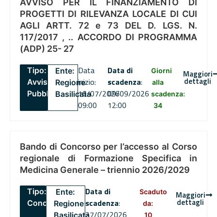
AVVISO PER IL FINANZIAMENTO DI
PROGETTI DI RILEVANZA LOCALE DI CUI
AGLI ARTT. 72 e 73 DEL D. LGS. N.
117/2017 , .. ACCORDO DI PROGRAMMA
(ADP) 25- 27
Data
Data di
Tipo:
Ente:
Giorni
Maggiori
dettagli
inizio:
scadenza
:
Avviso
Regione
alla
16/07/2026
09/09/2026
Pubblico
Basilicata
scadenza:
09:00
12:00
34
Bando di Concorso per l’accesso al Corso
regionale di Formazione Specifica in
Medicina Generale – triennio 2026/2029
Data di
Tipo:
Ente:
Scaduto
Maggiori
dettagli
scadenza
:
Concorsi
Regione
da:
27/07/2026
Basilicata
10