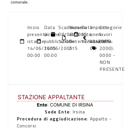
comunale.
Inizio
Data
Scadenza:
Numero
Data
Importo
Categorie
presentazione
di
08/08/2005
atto:
atto:
oneri
lavori
istanze:
pubblicazione:
12:00
Determinazione
12/05/2005
sicurezza:
(DPR
14/06/2005
14/06/2005
215
0
2000):
00:00
00:00
0000 -
NON
PRESENTE
STAZIONE APPALTANTE
Ente
: COMUNE DI IRSINA
Sede Ente
: Irsina
Procedura di aggiudicazione
: Appalto -
Concorsi