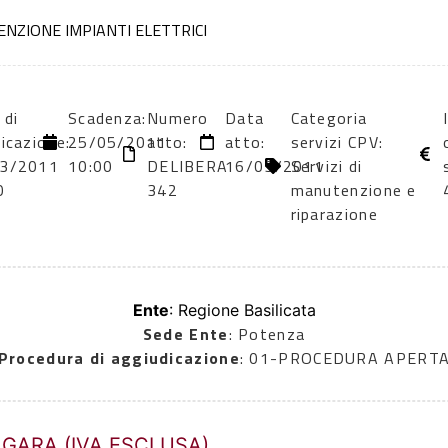
ENZIONE IMPIANTI ELETTRICI
 di
Scadenza:
Numero
Data
Categoria
icazione:
25/05/2011
atto:
atto:
servizi CPV:
3/2011
10:00
DELIBERA
16/03/2011
Servizi di
0
342
manutenzione e
riparazione
Ente
: Regione Basilicata
Sede Ente
: Potenza
Procedura di aggiudicazione
: 01-PROCEDURA APERT
 GARA (IVA ESCLUSA)