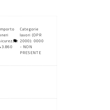
Importo
Categorie
oneri
lavori (DPR
sicurezza:
2000): 0000
43.860
- NON
PRESENTE
A