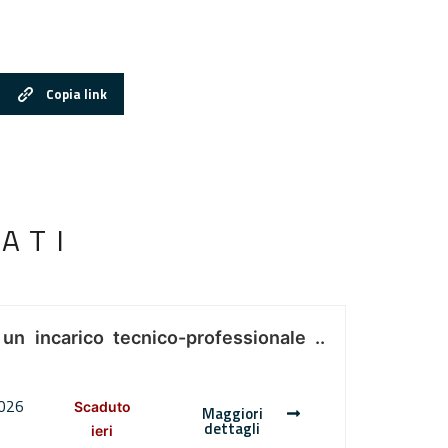
Copia link
ATI
 un incarico tecnico-professionale ..
2026
Scaduto
Maggiori
dettagli
ieri