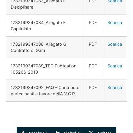
1732199347083_Allegato E
PDF
Scarica
Disciplinare
1732199347084_Allegato F
PDF
Scarica
Capitolato
1732199347088_Allegato G
PDF
Scarica
Contratto di Gara
1732199347089_TED Publication
PDF
Scarica
105266_2010
1732199347092_FAQ – Contributo
PDF
Scarica
partecipanti a favore dell’A.V.C.P.
Facebook
Linkedin
Twitter