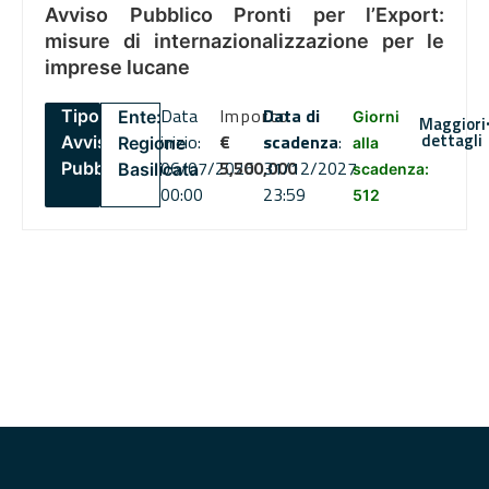
Avviso Pubblico Pronti per l’Export:
misure di internazionalizzazione per le
imprese lucane
Data
Importo
Data di
Tipo:
Ente:
Giorni
Maggiori
dettagli
inizio:
€
scadenza
:
Avviso
Regione
alla
06/07/2026
5,500,000
31/12/2027
Pubblico
Basilicata
scadenza:
00:00
23:59
512