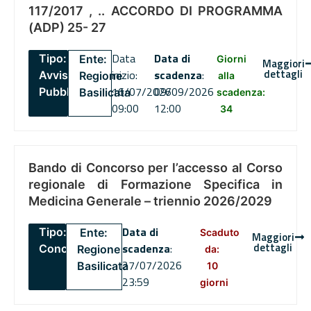
117/2017 , .. ACCORDO DI PROGRAMMA
(ADP) 25- 27
Data
Data di
Tipo:
Ente:
Giorni
Maggiori
dettagli
inizio:
scadenza
:
Avviso
Regione
alla
16/07/2026
09/09/2026
Pubblico
Basilicata
scadenza:
09:00
12:00
34
Bando di Concorso per l’accesso al Corso
regionale di Formazione Specifica in
Medicina Generale – triennio 2026/2029
Data di
Tipo:
Ente:
Scaduto
Maggiori
dettagli
scadenza
:
Concorsi
Regione
da:
27/07/2026
Basilicata
10
23:59
giorni