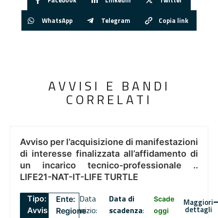
WhatsApp
Telegram
Copia link
AVVISI E BANDI
CORRELATI
Avviso per l’acquisizione di manifestazioni
di interesse finalizzata all’affidamento di
un incarico tecnico-professionale ..
LIFE21-NAT-IT-LIFE TURTLE
Data
Data di
Tipo:
Ente:
Scade
Maggiori
dettagli
inizio:
scadenza
:
Avviso
Regione
oggi