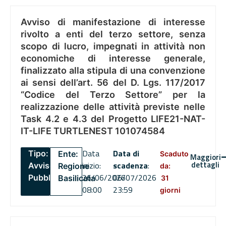
Avviso di manifestazione di interesse
rivolto a enti del terzo settore, senza
scopo di lucro, impegnati in attività non
economiche di interesse generale,
finalizzato alla stipula di una convenzione
ai sensi dell’art. 56 del D. Lgs. 117/2017
“Codice del Terzo Settore” per la
realizzazione delle attività previste nelle
Task 4.2 e 4.3 del Progetto LIFE21-NAT-
IT-LIFE TURTLENEST 101074584
Data
Data di
Tipo:
Ente:
Scaduto
Maggiori
dettagli
inizio:
scadenza
:
Avviso
Regione
da:
26/06/2026
06/07/2026
Pubblico
Basilicata
31
08:00
23:59
giorni