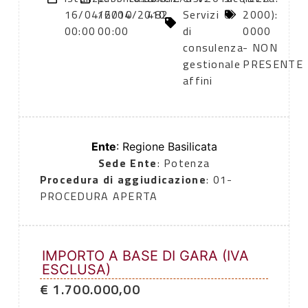
16/04/2010
16/04/2010
482
Servizi
0
2000):
00:00
00:00
di
0000
consulenza
- NON
gestionale
PRESENTE
affini
Ente
: Regione Basilicata
Sede Ente
: Potenza
Procedura di aggiudicazione
: 01-
PROCEDURA APERTA
IMPORTO A BASE DI GARA (IVA
ESCLUSA)
€ 1.700.000,00