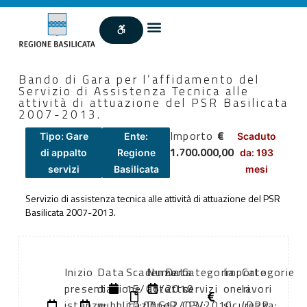
Bando di Gara per l’affidamento del
Servizio di Assistenza Tecnica alle
attività di attuazione del PSR Basilicata
2007-2013.
Importo
€
Tipo: Gare
Ente:
Scaduto
1.700.000,00
di appalto
Regione
da: 193
servizi
Basilicata
mesi
Servizio di assistenza tecnica alle attività di attuazione del PSR
Basilicata 2007-2013.
Inizio
Data
Scadenza:
Numero
Data
Categoria
Importo
Categorie
presentazione
di
15/06/2010
atto:
atto:
servizi
oneri
lavori
istanze:
pubblicazione:
10:00
D.G.R.
12/03/2010
CPV:
sicurezza:
(DPR