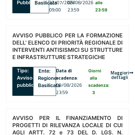
22/07/2026
06/08/2026
Pubblico
Basilicata
alle
09:00
23:59
23:59
AVVISO PUBBLICO PER LA FORMAZIONE
DELL’ ELENCO DI PRIORITÀ REGIONALE DI
INTERVENTI ANTISISMICI SU STRUTTURE
E INFRASTRUTTURE STRATEGICHE
Data di
Tipo:
Ente:
Giorni
Maggiori
dettagli
scadenza
:
Avviso
Regione
alla
09/08/2026
pubblico
Basilicata
scadenza:
23:59
3
AVVISO PER IL FINANZIAMENTO DI
PROGETTI DI RILEVANZA LOCALE DI CUI
AGLI ARTT. 72 e 73 DEL D. LGS. N.