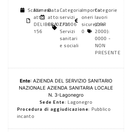
Scadenza:
Numero
Data
Categoria
Importo
Categorie
atto:
atto:
servizi
oneri
lavori
DELIBERA
08/02/2006
CPV:
sicurezza:
(DPR
156
Servizi
0
2000):
sanitari
0000 -
e sociali
NON
PRESENTE
Ente
: AZIENDA DEL SERVIZIO SANITARIO
NAZIONALE AZIENDA SANITARIA LOCALE
N. 3-Lagonegro
Sede Ente
: Lagonegro
Procedura di aggiudicazione
: Pubblico
incanto