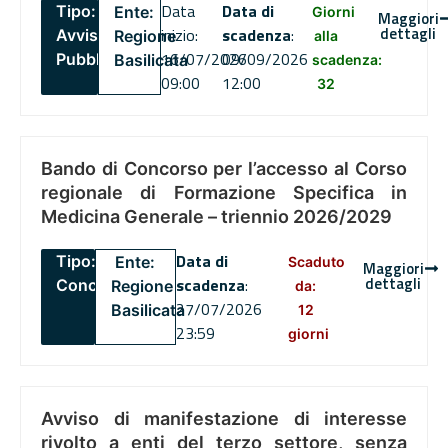
Data
Data di
Tipo:
Ente:
Giorni
Maggiori
dettagli
inizio:
scadenza
:
Avviso
Regione
alla
16/07/2026
09/09/2026
Pubblico
Basilicata
scadenza:
09:00
12:00
32
Bando di Concorso per l’accesso al Corso
regionale di Formazione Specifica in
Medicina Generale – triennio 2026/2029
Data di
Tipo:
Ente:
Scaduto
Maggiori
dettagli
scadenza
:
Concorsi
Regione
da:
27/07/2026
Basilicata
12
23:59
giorni
Avviso di manifestazione di interesse
rivolto a enti del terzo settore, senza