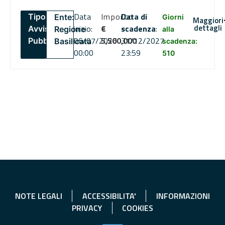
Data
Importo
Data di
Tipo:
Ente:
Giorni
Maggiori
dettagli
inizio:
€
scadenza
:
Avviso
Regione
alla
06/07/2026
5,500,000
31/12/2027
Pubblico
Basilicata
scadenza:
00:00
23:59
510
NOTE LEGALI
ACCESSIBILITA'
INFORMAZIONI
PRIVACY
COOKIES