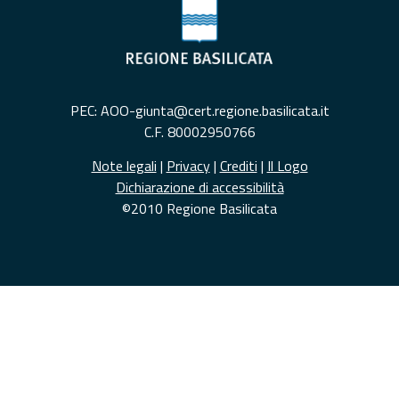
PEC: AOO-giunta@cert.regione.basilicata.it
C.F. 80002950766
Note legali
|
Privacy
|
Crediti
|
Il Logo
Dichiarazione di accessibilità
©2010 Regione Basilicata