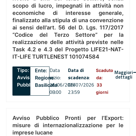
scopo di lucro, impegnati in attività non
economiche di interesse generale,
finalizzato alla stipula di una convenzione
ai sensi dell’art. 56 del D. Lgs. 117/2017
“Codice del Terzo Settore” per la
realizzazione delle attività previste nelle
Task 4.2 e 4.3 del Progetto LIFE21-NAT-
IT-LIFE TURTLENEST 101074584
Data
Data di
Tipo:
Ente:
Scaduto
Maggiori
dettagli
inizio:
scadenza
:
Avviso
Regione
da:
26/06/2026
06/07/2026
Pubblico
Basilicata
33
08:00
23:59
giorni
Avviso Pubblico Pronti per l’Export:
misure di internazionalizzazione per le
imprese lucane