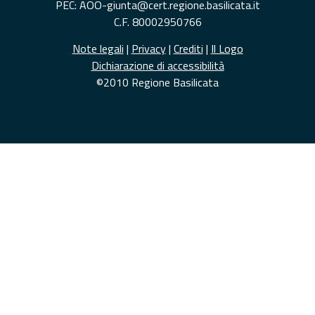
PEC: AOO-giunta@cert.regione.basilicata.it
C.F. 80002950766
Note legali
|
Privacy
|
Crediti
|
Il Logo
Dichiarazione di accessibilità
©2010 Regione Basilicata