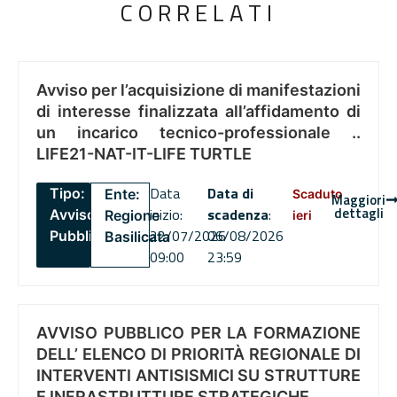
CORRELATI
Avviso per l’acquisizione di manifestazioni
di interesse finalizzata all’affidamento di
un incarico tecnico-professionale ..
LIFE21-NAT-IT-LIFE TURTLE
Data
Data di
Tipo:
Ente:
Scaduto
Maggiori
dettagli
inizio:
scadenza
:
Avviso
Regione
ieri
22/07/2026
06/08/2026
Pubblico
Basilicata
09:00
23:59
AVVISO PUBBLICO PER LA FORMAZIONE
DELL’ ELENCO DI PRIORITÀ REGIONALE DI
INTERVENTI ANTISISMICI SU STRUTTURE
E INFRASTRUTTURE STRATEGICHE