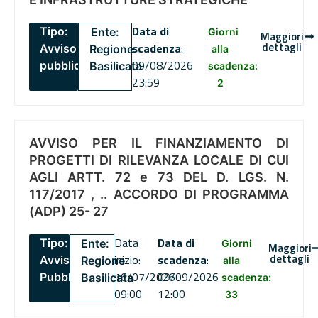
Data di
Tipo:
Ente:
Giorni
Maggiori
dettagli
scadenza
:
Avviso
Regione
alla
09/08/2026
pubblico
Basilicata
scadenza:
23:59
2
AVVISO PER IL FINANZIAMENTO DI
PROGETTI DI RILEVANZA LOCALE DI CUI
AGLI ARTT. 72 e 73 DEL D. LGS. N.
117/2017 , .. ACCORDO DI PROGRAMMA
(ADP) 25- 27
Data
Data di
Tipo:
Ente:
Giorni
Maggiori
dettagli
inizio:
scadenza
:
Avviso
Regione
alla
16/07/2026
09/09/2026
Pubblico
Basilicata
scadenza:
09:00
12:00
33