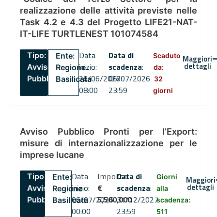
realizzazione delle attività previste nelle
Task 4.2 e 4.3 del Progetto LIFE21-NAT-
IT-LIFE TURTLENEST 101074584
Data
Data di
Tipo:
Ente:
Scaduto
Maggiori
dettagli
inizio:
scadenza
:
Avviso
Regione
da:
26/06/2026
06/07/2026
Pubblico
Basilicata
32
08:00
23:59
giorni
Avviso Pubblico Pronti per l’Export:
misure di internazionalizzazione per le
imprese lucane
Data
Importo
Data di
Tipo:
Ente:
Giorni
Maggiori
dettagli
inizio:
€
scadenza
:
Avviso
Regione
alla
06/07/2026
5,500,000
31/12/2027
Pubblico
Basilicata
scadenza:
00:00
23:59
511