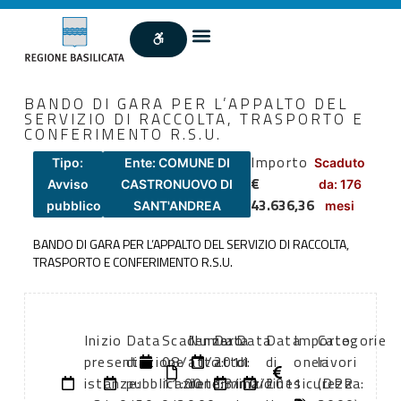
BANDO DI GARA PER L’APPALTO DEL
SERVIZIO DI RACCOLTA, TRASPORTO E
CONFERIMENTO R.S.U.
Importo
Tipo:
Ente: COMUNE DI
Scaduto
€
Avviso
CASTRONUOVO DI
da: 176
43.636,36
pubblico
SANT'ANDREA
mesi
BANDO DI GARA PER L’APPALTO DEL SERVIZIO DI RACCOLTA,
TRASPORTO E CONFERIMENTO R.S.U.
Inizio
Data
Scadenza:
Numero
Data
Data
Data
Importo
Categorie
presentazione
di
08/11/2011
atto:
atto:
di
di
oneri
lavori
istanze:
pubblicazione:
11:00
determina
13/10/2011
inizio
fine
sicurezza:
(DPR