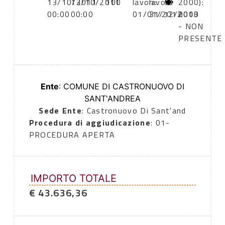
13/10/2011
13/10/2011
100
lavori:
lavori:
0
2000):
00:00
00:00
01/01/2012
31/12/2013
0000
- NON
PRESENTE
Ente
: COMUNE DI CASTRONUOVO DI
SANT'ANDREA
Sede Ente
: Castronuovo Di Sant'and
Procedura di aggiudicazione
: 01-
PROCEDURA APERTA
IMPORTO TOTALE
€ 43.636,36