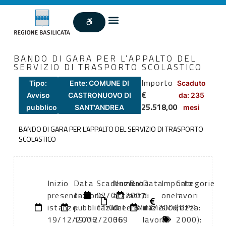
BANDO DI GARA PER L’APPALTO DEL
SERVIZIO DI TRASPORTO SCOLASTICO
Importo
Tipo:
Ente: COMUNE DI
Scaduto
€
Avviso
CASTRONUOVO DI
da: 235
25.518,00
pubblico
SANT'ANDREA
mesi
BANDO DI GARA PER L’APPALTO DEL SERVIZIO DI TRASPORTO
SCOLASTICO
Inizio
Data
Scadenza:
Numero
Data
Data
Importo
Categorie
presentazione
di
02/01/2007
atto:
atto:
di
oneri
lavori
istanze:
pubblicazione:
11:00
determina
18/12/2006
inizio
sicurezza:
(DPR
19/12/2006
19/12/2006
369
lavori:
0
2000):