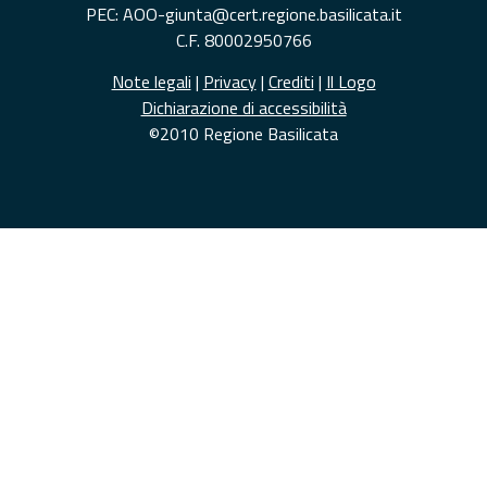
PEC: AOO-giunta@cert.regione.basilicata.it
C.F. 80002950766
Note legali
|
Privacy
|
Crediti
|
Il Logo
Dichiarazione di accessibilità
©2010 Regione Basilicata