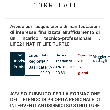
CORRELATI
Avviso per l’acquisizione di manifestazioni
di interesse finalizzata all’affidamento di
un incarico tecnico-professionale ..
LIFE21-NAT-IT-LIFE TURTLE
Data
Data di
Tipo:
Ente:
Scaduto
Maggiori
dettagli
inizio:
scadenza
:
Avviso
Regione
da:
22/07/2026
06/08/2026
Pubblico
Basilicata
2
09:00
23:59
giorni
AVVISO PUBBLICO PER LA FORMAZIONE
DELL’ ELENCO DI PRIORITÀ REGIONALE DI
INTERVENTI ANTISISMICI SU STRUTTURE