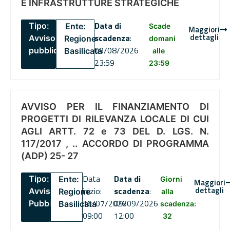
E INFRASTRUTTURE STRATEGICHE
Data di
Tipo:
Ente:
Scade
Maggiori
dettagli
scadenza
:
Avviso
Regione
domani
09/08/2026
pubblico
Basilicata
alle
23:59
23:59
AVVISO PER IL FINANZIAMENTO DI
PROGETTI DI RILEVANZA LOCALE DI CUI
AGLI ARTT. 72 e 73 DEL D. LGS. N.
117/2017 , .. ACCORDO DI PROGRAMMA
(ADP) 25- 27
Data
Data di
Tipo:
Ente:
Giorni
Maggiori
dettagli
inizio:
scadenza
:
Avviso
Regione
alla
16/07/2026
09/09/2026
Pubblico
Basilicata
scadenza:
09:00
12:00
32