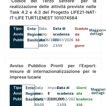
“Codice del Terzo Settore” per la
realizzazione delle attività previste nelle
Task 4.2 e 4.3 del Progetto LIFE21-NAT-
IT-LIFE TURTLENEST 101074584
Data
Data di
Tipo:
Ente:
Scaduto
Maggiori
dettagli
inizio:
scadenza
:
Avviso
Regione
da:
26/06/2026
06/07/2026
Pubblico
Basilicata
33
08:00
23:59
giorni
Avviso Pubblico Pronti per l’Export:
misure di internazionalizzazione per le
imprese lucane
Data
Importo
Data di
Tipo:
Ente:
Giorni
Maggiori
dettagli
inizio:
€
scadenza
:
Avviso
Regione
alla
06/07/2026
5,500,000
31/12/2027
Pubblico
Basilicata
scadenza:
00:00
23:59
510